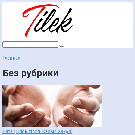
Перейти
к
контенту
Поиск:
Главная
Без рубрики
Бата (Тілек тілеп жалғыз Хаққа)