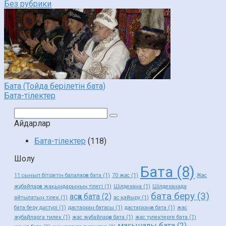
Без рубрики
Бата (Тойда берілетін бата)
Бата-тілектер
Поиск:
Айдарлар
Бата-тілектер
(118)
Шолу
Бата
(8)
11 сынып бітіретін балаларға бата
(1)
70 жас
(1)
Жас
жұбайларға жақындарының тілегі
(1)
Шілдехана
(1)
Шілдеханада
бата беру
(3)
асқа бата
(2)
айтылатын тілек
(1)
ас қайыру
(1)
бата беру дәстүрі
(1)
дастархан батасы
(1)
дастарханға бата
(1)
жас
жубайларга тилек
(1)
жас жұбайларға бата
(1)
жас түлектерге бата
(1)
мағыналы бата
(2)