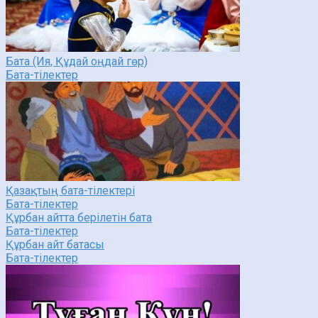
Бата (Ия, Құдай оңдай гөр)
Бата-тілектер
Қазақтың бата-тілектері
Бата-тілектер
Құрбан айтта берілетін бата
Бата-тілектер
Құрбан айт батасы
Бата-тілектер