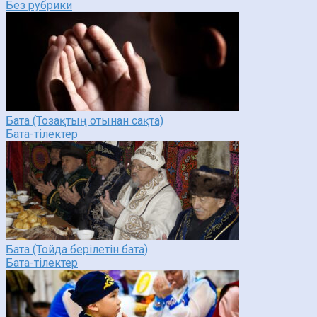
Без рубрики
Бата (Тозақтың отынан сақта)
Бата-тілектер
Бата (Тойда берілетін бата)
Бата-тілектер