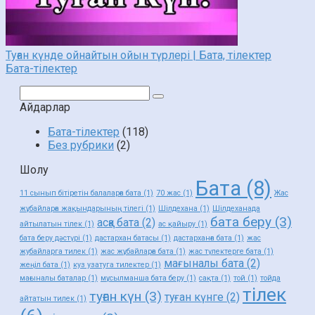
Туған күнде ойнайтын ойын түрлері | Бата, тілектер
Бата-тілектер
Поиск:
Айдарлар
Бата-тілектер
(118)
Без рубрики
(2)
Шолу
Бата
(8)
11 сынып бітіретін балаларға бата
(1)
70 жас
(1)
Жас
жұбайларға жақындарының тілегі
(1)
Шілдехана
(1)
Шілдеханада
бата беру
(3)
асқа бата
(2)
айтылатын тілек
(1)
ас қайыру
(1)
бата беру дәстүрі
(1)
дастархан батасы
(1)
дастарханға бата
(1)
жас
жубайларга тилек
(1)
жас жұбайларға бата
(1)
жас түлектерге бата
(1)
мағыналы бата
(2)
жеңіл бата
(1)
куз узатуга тилектер
(1)
мағыналы баталар
(1)
мұсылманша бата беру
(1)
сақта
(1)
той
(1)
тойда
тілек
туған күн
(3)
туған күнге
(2)
айтатын тилек
(1)