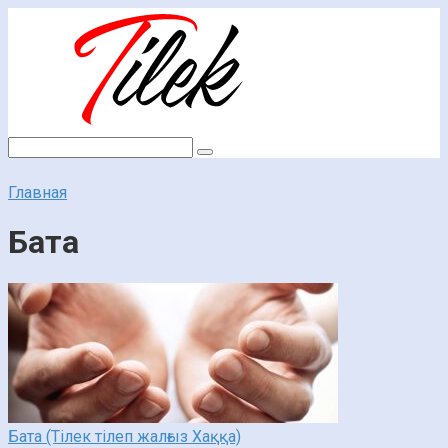
Перейти
к
контенту
Поиск:
Главная
Бата
Бата (Тілек тілеп жалғыз Хаққа)