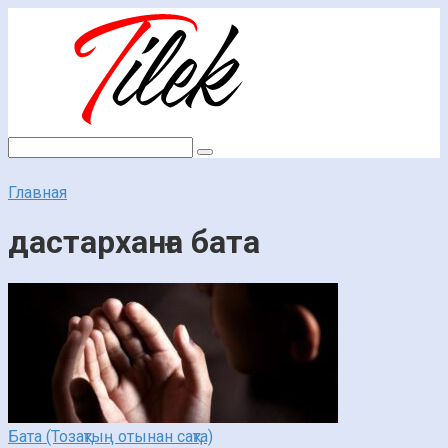
Перейти
к
контенту
Поиск:
Главная
дастарханға бата
Бата (Тозақтың отынан сақта)