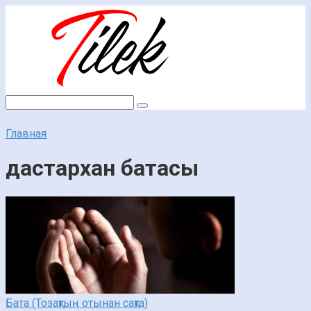
Перейти
к
контенту
Поиск:
Главная
дастархан батасы
Бата (Тозақтың отынан сақта)