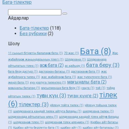
Бата-тілектер
Поиск:
Айдарлар
Бата-тілектер
(118)
Без рубрики
(2)
Шолу
Бата
(8)
11 сынып бітіретін балаларға бата
(1)
70 жас
(1)
Жас
жұбайларға жақындарының тілегі
(1)
Шілдехана
(1)
Шілдеханада
бата беру
(3)
асқа бата
(2)
айтылатын тілек
(1)
ас қайыру
(1)
бата беру дәстүрі
(1)
дастархан батасы
(1)
дастарханға бата
(1)
жас
жубайларга тилек
(1)
жас жұбайларға бата
(1)
жас түлектерге бата
(1)
мағыналы бата
(2)
жеңіл бата
(1)
куз узатуга тилектер
(1)
мағыналы баталар
(1)
мұсылманша бата беру
(1)
сақта
(1)
той
(1)
тойда
тілек
туған күн
(3)
туған күнге
(2)
айтатын тилек
(1)
(6)
тілектер
(3)
уйлену тойга тилек
(1)
уйлену тойына тилек
(1)
шилдеханага кандай тилек айтуга болады
(1)
шилдехана тилек
(1)
шілдеханада айтылатын өлең
(1)
шілдеханада қандай тілек айтуға болады
(1)
шілдеханаға тілек
(1)
шілдеханаға тілек өлеңмен
(1)
Құрбан айт батасы
(1)
Құрбан айтта берілетін бата
(1)
құрбан айт
(1)
құрбан айт баталары
(1)