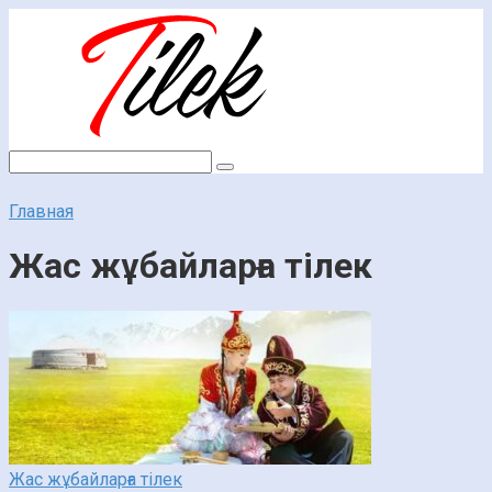
Перейти
к
контенту
Поиск:
Главная
Жас жұбайларға тілек
Жас жұбайларға тілек