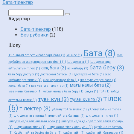
Бата-тілектер
Поиск:
Айдарлар
Бата-тілектер
(118)
Без рубрики
(2)
Шолу
Бата
(8)
11 сынып бітіретін балаларға бата
(1)
70 жас
(1)
Жас
жұбайларға жақындарының тілегі
(1)
Шілдехана
(1)
Шілдеханада
бата беру
(3)
асқа бата
(2)
айтылатын тілек
(1)
ас қайыру
(1)
бата беру дәстүрі
(1)
дастархан батасы
(1)
дастарханға бата
(1)
жас
жубайларга тилек
(1)
жас жұбайларға бата
(1)
жас түлектерге бата
(1)
мағыналы бата
(2)
жеңіл бата
(1)
куз узатуга тилектер
(1)
мағыналы баталар
(1)
мұсылманша бата беру
(1)
сақта
(1)
той
(1)
тойда
тілек
туған күн
(3)
туған күнге
(2)
айтатын тилек
(1)
(6)
тілектер
(3)
уйлену тойга тилек
(1)
уйлену тойына тилек
(1)
шилдеханага кандай тилек айтуга болады
(1)
шилдехана тилек
(1)
шілдеханада айтылатын өлең
(1)
шілдеханада қандай тілек айтуға болады
(1)
шілдеханаға тілек
(1)
шілдеханаға тілек өлеңмен
(1)
Құрбан айт батасы
(1)
Құрбан айтта берілетін бата
(1)
құрбан айт
(1)
құрбан айт баталары
(1)