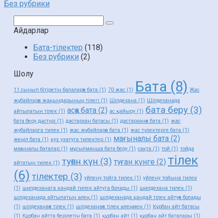
Без рубрики
Поиск:
Айдарлар
Бата-тілектер
(118)
Без рубрики
(2)
Шолу
Бата
(8)
11 сынып бітіретін балаларға бата
(1)
70 жас
(1)
Жас
жұбайларға жақындарының тілегі
(1)
Шілдехана
(1)
Шілдеханада
бата беру
(3)
асқа бата
(2)
айтылатын тілек
(1)
ас қайыру
(1)
бата беру дәстүрі
(1)
дастархан батасы
(1)
дастарханға бата
(1)
жас
жубайларга тилек
(1)
жас жұбайларға бата
(1)
жас түлектерге бата
(1)
мағыналы бата
(2)
жеңіл бата
(1)
куз узатуга тилектер
(1)
мағыналы баталар
(1)
мұсылманша бата беру
(1)
сақта
(1)
той
(1)
тойда
тілек
туған күн
(3)
туған күнге
(2)
айтатын тилек
(1)
(6)
тілектер
(3)
уйлену тойга тилек
(1)
уйлену тойына тилек
(1)
шилдеханага кандай тилек айтуга болады
(1)
шилдехана тилек
(1)
шілдеханада айтылатын өлең
(1)
шілдеханада қандай тілек айтуға болады
(1)
шілдеханаға тілек
(1)
шілдеханаға тілек өлеңмен
(1)
Құрбан айт батасы
(1)
Құрбан айтта берілетін бата
(1)
құрбан айт
(1)
құрбан айт баталары
(1)