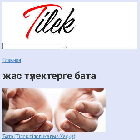
Перейти
к
контенту
Поиск:
Главная
жас түлектерге бата
Бата (Тілек тілеп жалғыз Хаққа)