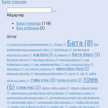
Бата-тілектер
Поиск:
Айдарлар
Бата-тілектер
(118)
Без рубрики
(2)
Шолу
Бата
(8)
11 сынып бітіретін балаларға бата
(1)
70 жас
(1)
Жас
жұбайларға жақындарының тілегі
(1)
Шілдехана
(1)
Шілдеханада
бата беру
(3)
асқа бата
(2)
айтылатын тілек
(1)
ас қайыру
(1)
бата беру дәстүрі
(1)
дастархан батасы
(1)
дастарханға бата
(1)
жас
жубайларга тилек
(1)
жас жұбайларға бата
(1)
жас түлектерге бата
(1)
мағыналы бата
(2)
жеңіл бата
(1)
куз узатуга тилектер
(1)
мағыналы баталар
(1)
мұсылманша бата беру
(1)
сақта
(1)
той
(1)
тойда
тілек
туған күн
(3)
туған күнге
(2)
айтатын тилек
(1)
(6)
тілектер
(3)
уйлену тойга тилек
(1)
уйлену тойына тилек
(1)
шилдеханага кандай тилек айтуга болады
(1)
шилдехана тилек
(1)
шілдеханада айтылатын өлең
(1)
шілдеханада қандай тілек айтуға болады
(1)
шілдеханаға тілек
(1)
шілдеханаға тілек өлеңмен
(1)
Құрбан айт батасы
(1)
Құрбан айтта берілетін бата
(1)
құрбан айт
(1)
құрбан айт баталары
(1)