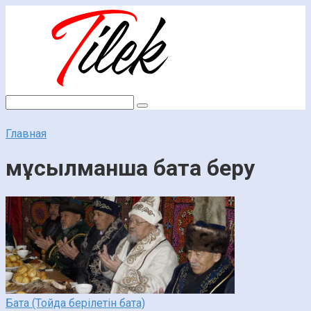
Перейти
к
контенту
Поиск:
Главная
мұсылманша бата беру
Бата (Тойда берілетін бата)