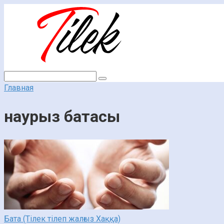
Перейти
к
контенту
Поиск:
Главная
наурыз батасы
Бата (Тілек тілеп жалғыз Хаққа)