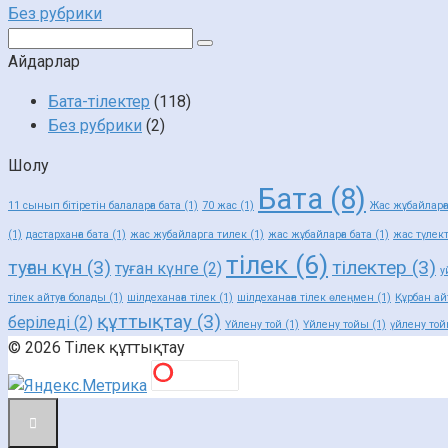
Без рубрики
Поиск:
Айдарлар
Бата-тілектер
(118)
Без рубрики
(2)
Шолу
Бата
(8)
11 сынып бітіретін балаларға бата
(1)
70 жас
(1)
Жас жұбайларғ
(1)
дастарханға бата
(1)
жас жубайларга тилек
(1)
жас жұбайларға бата
(1)
жас түлект
тілек
(6)
туған күн
(3)
тілектер
(3)
туған күнге
(2)
у
тілек айтуға болады
(1)
шілдеханаға тілек
(1)
шілдеханаға тілек өлеңмен
(1)
Құрбан ай
құттықтау
(3)
беріледі
(2)
Үйлену той
(1)
Үйлену тойы
(1)
үйлену той
© 2026 Тілек құттықтау