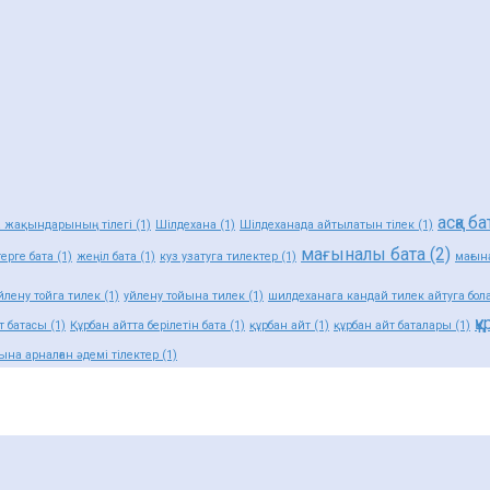
асқа ба
а жақындарының тілегі
(1)
Шілдехана
(1)
Шілдеханада айтылатын тілек
(1)
мағыналы бата
(2)
ерге бата
(1)
жеңіл бата
(1)
куз узатуга тилектер
(1)
мағын
йлену тойга тилек
(1)
уйлену тойына тилек
(1)
шилдеханага кандай тилек айтуга бол
қ
т батасы
(1)
Құрбан айтта берілетін бата
(1)
құрбан айт
(1)
құрбан айт баталары
(1)
ына арналған әдемі тілектер
(1)