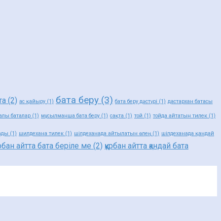
бата беру
(3)
та
(2)
ас қайыру
(1)
бата беру дәстүрі
(1)
дастархан батасы
алы баталар
(1)
мұсылманша бата беру
(1)
сақта
(1)
той
(1)
тойда айтатын тилек
(1)
ады
(1)
шилдехана тилек
(1)
шілдеханада айтылатын өлең
(1)
шілдеханада қандай
ұрбан айтта бата беріле ме
(2)
құрбан айтта қандай бата