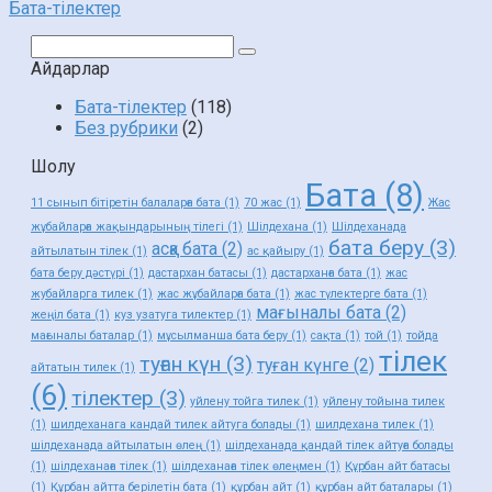
Бата-тілектер
Поиск:
Айдарлар
Бата-тілектер
(118)
Без рубрики
(2)
Шолу
Бата
(8)
11 сынып бітіретін балаларға бата
(1)
70 жас
(1)
Жас
жұбайларға жақындарының тілегі
(1)
Шілдехана
(1)
Шілдеханада
бата беру
(3)
асқа бата
(2)
айтылатын тілек
(1)
ас қайыру
(1)
бата беру дәстүрі
(1)
дастархан батасы
(1)
дастарханға бата
(1)
жас
жубайларга тилек
(1)
жас жұбайларға бата
(1)
жас түлектерге бата
(1)
мағыналы бата
(2)
жеңіл бата
(1)
куз узатуга тилектер
(1)
мағыналы баталар
(1)
мұсылманша бата беру
(1)
сақта
(1)
той
(1)
тойда
тілек
туған күн
(3)
туған күнге
(2)
айтатын тилек
(1)
(6)
тілектер
(3)
уйлену тойга тилек
(1)
уйлену тойына тилек
(1)
шилдеханага кандай тилек айтуга болады
(1)
шилдехана тилек
(1)
шілдеханада айтылатын өлең
(1)
шілдеханада қандай тілек айтуға болады
(1)
шілдеханаға тілек
(1)
шілдеханаға тілек өлеңмен
(1)
Құрбан айт батасы
(1)
Құрбан айтта берілетін бата
(1)
құрбан айт
(1)
құрбан айт баталары
(1)