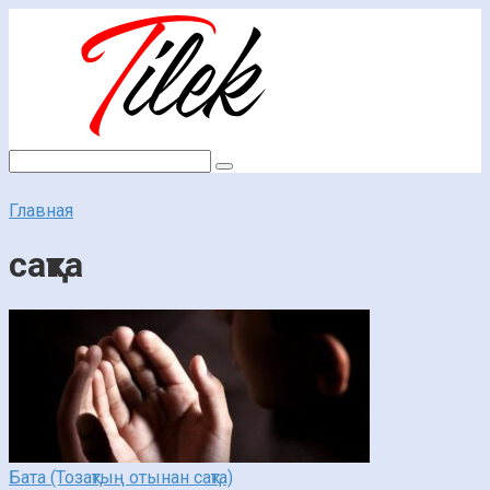
Перейти
к
контенту
Поиск:
Главная
сақта
Бата (Тозақтың отынан сақта)