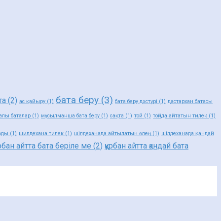
бата беру
(3)
та
(2)
ас қайыру
(1)
бата беру дәстүрі
(1)
дастархан батасы
алы баталар
(1)
мұсылманша бата беру
(1)
сақта
(1)
той
(1)
тойда айтатын тилек
(1)
ады
(1)
шилдехана тилек
(1)
шілдеханада айтылатын өлең
(1)
шілдеханада қандай
ұрбан айтта бата беріле ме
(2)
құрбан айтта қандай бата