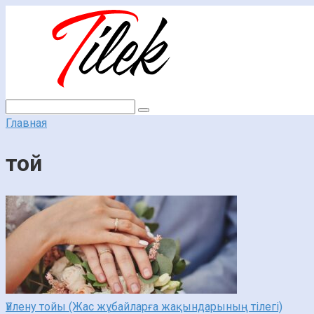
Перейти
к
контенту
Поиск:
Главная
той
Үйлену тойы (Жас жұбайларға жақындарының тілегі)