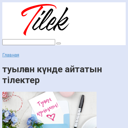
Перейти
к
контенту
Поиск:
Главная
туылған күнде айтатын
тілектер