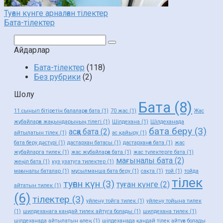
Туған күнге арналған тілектер
Бата-тілектер
Поиск:
Айдарлар
Бата-тілектер
(118)
Без рубрики
(2)
Шолу
Бата
(8)
11 сынып бітіретін балаларға бата
(1)
70 жас
(1)
Жас
жұбайларға жақындарының тілегі
(1)
Шілдехана
(1)
Шілдеханада
бата беру
(3)
асқа бата
(2)
айтылатын тілек
(1)
ас қайыру
(1)
бата беру дәстүрі
(1)
дастархан батасы
(1)
дастарханға бата
(1)
жас
жубайларга тилек
(1)
жас жұбайларға бата
(1)
жас түлектерге бата
(1)
мағыналы бата
(2)
жеңіл бата
(1)
куз узатуга тилектер
(1)
мағыналы баталар
(1)
мұсылманша бата беру
(1)
сақта
(1)
той
(1)
тойда
тілек
туған күн
(3)
туған күнге
(2)
айтатын тилек
(1)
(6)
тілектер
(3)
уйлену тойга тилек
(1)
уйлену тойына тилек
(1)
шилдеханага кандай тилек айтуга болады
(1)
шилдехана тилек
(1)
шілдеханада айтылатын өлең
(1)
шілдеханада қандай тілек айтуға болады