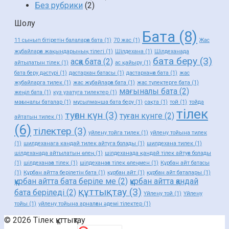
Без рубрики
(2)
Шолу
Бата
(8)
11 сынып бітіретін балаларға бата
(1)
70 жас
(1)
Жас
жұбайларға жақындарының тілегі
(1)
Шілдехана
(1)
Шілдеханада
бата беру
(3)
асқа бата
(2)
айтылатын тілек
(1)
ас қайыру
(1)
бата беру дәстүрі
(1)
дастархан батасы
(1)
дастарханға бата
(1)
жас
жубайларга тилек
(1)
жас жұбайларға бата
(1)
жас түлектерге бата
(1)
мағыналы бата
(2)
жеңіл бата
(1)
куз узатуга тилектер
(1)
мағыналы баталар
(1)
мұсылманша бата беру
(1)
сақта
(1)
той
(1)
тойда
тілек
туған күн
(3)
туған күнге
(2)
айтатын тилек
(1)
(6)
тілектер
(3)
уйлену тойга тилек
(1)
уйлену тойына тилек
(1)
шилдеханага кандай тилек айтуга болады
(1)
шилдехана тилек
(1)
шілдеханада айтылатын өлең
(1)
шілдеханада қандай тілек айтуға болады
(1)
шілдеханаға тілек
(1)
шілдеханаға тілек өлеңмен
(1)
Құрбан айт батасы
(1)
Құрбан айтта берілетін бата
(1)
құрбан айт
(1)
құрбан айт баталары
(1)
құрбан айтта бата беріле ме
(2)
құрбан айтта қандай
құттықтау
(3)
бата беріледі
(2)
Үйлену той
(1)
Үйлену
тойы
(1)
үйлену тойына арналған әдемі тілектер
(1)
© 2026 Тілек құттықтау