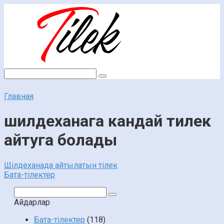
Перейти
к
контенту
Поиск:
Главная
шилдеханага кандай тилек
айтуга болады
Шілдеханада айтылатын тілек
Бата-тілектер
Поиск:
Айдарлар
Бата-тілектер
(118)