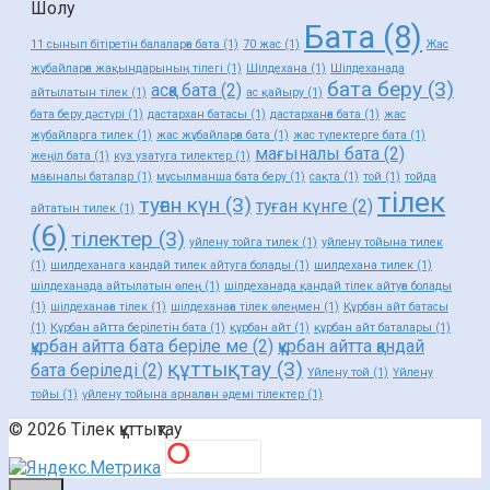
Шолу
Бата
(8)
11 сынып бітіретін балаларға бата
(1)
70 жас
(1)
Жас
жұбайларға жақындарының тілегі
(1)
Шілдехана
(1)
Шілдеханада
бата беру
(3)
асқа бата
(2)
айтылатын тілек
(1)
ас қайыру
(1)
бата беру дәстүрі
(1)
дастархан батасы
(1)
дастарханға бата
(1)
жас
жубайларга тилек
(1)
жас жұбайларға бата
(1)
жас түлектерге бата
(1)
мағыналы бата
(2)
жеңіл бата
(1)
куз узатуга тилектер
(1)
мағыналы баталар
(1)
мұсылманша бата беру
(1)
сақта
(1)
той
(1)
тойда
тілек
туған күн
(3)
туған күнге
(2)
айтатын тилек
(1)
(6)
тілектер
(3)
уйлену тойга тилек
(1)
уйлену тойына тилек
(1)
шилдеханага кандай тилек айтуга болады
(1)
шилдехана тилек
(1)
шілдеханада айтылатын өлең
(1)
шілдеханада қандай тілек айтуға болады
(1)
шілдеханаға тілек
(1)
шілдеханаға тілек өлеңмен
(1)
Құрбан айт батасы
(1)
Құрбан айтта берілетін бата
(1)
құрбан айт
(1)
құрбан айт баталары
(1)
құрбан айтта бата беріле ме
(2)
құрбан айтта қандай
құттықтау
(3)
бата беріледі
(2)
Үйлену той
(1)
Үйлену
тойы
(1)
үйлену тойына арналған әдемі тілектер
(1)
© 2026 Тілек құттықтау