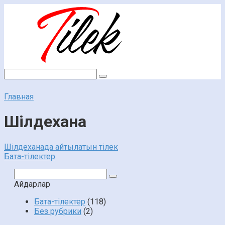
Перейти
к
контенту
Поиск:
Главная
Шілдехана
Шілдеханада айтылатын тілек
Бата-тілектер
Поиск:
Айдарлар
Бата-тілектер
(118)
Без рубрики
(2)