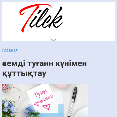
Перейти
к
контенту
Поиск:
Главная
әкемді туғанн күнімен
құттықтау