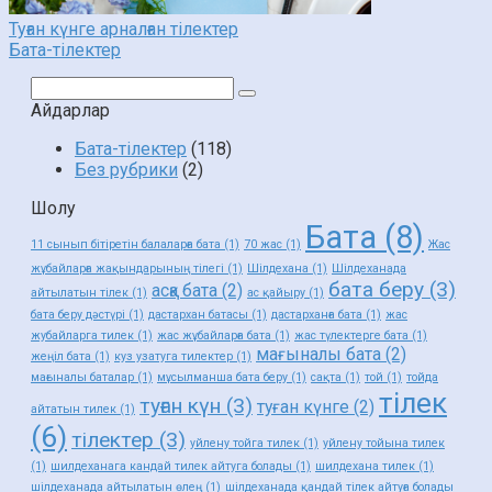
Туған күнге арналған тілектер
Бата-тілектер
Поиск:
Айдарлар
Бата-тілектер
(118)
Без рубрики
(2)
Шолу
Бата
(8)
11 сынып бітіретін балаларға бата
(1)
70 жас
(1)
Жас
жұбайларға жақындарының тілегі
(1)
Шілдехана
(1)
Шілдеханада
бата беру
(3)
асқа бата
(2)
айтылатын тілек
(1)
ас қайыру
(1)
бата беру дәстүрі
(1)
дастархан батасы
(1)
дастарханға бата
(1)
жас
жубайларга тилек
(1)
жас жұбайларға бата
(1)
жас түлектерге бата
(1)
мағыналы бата
(2)
жеңіл бата
(1)
куз узатуга тилектер
(1)
мағыналы баталар
(1)
мұсылманша бата беру
(1)
сақта
(1)
той
(1)
тойда
тілек
туған күн
(3)
туған күнге
(2)
айтатын тилек
(1)
(6)
тілектер
(3)
уйлену тойга тилек
(1)
уйлену тойына тилек
(1)
шилдеханага кандай тилек айтуга болады
(1)
шилдехана тилек
(1)
шілдеханада айтылатын өлең
(1)
шілдеханада қандай тілек айтуға болады