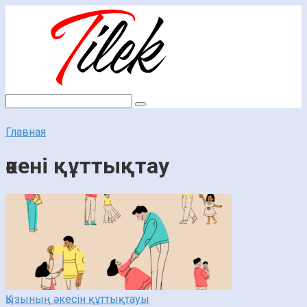
Перейти
к
контенту
Поиск:
Главная
әкені құттықтау
Қызының әкесін құттықтауы