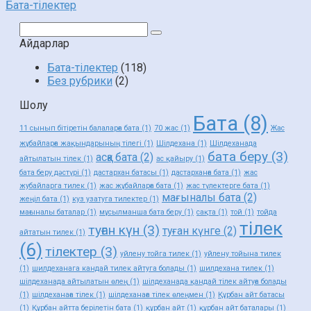
Бата-тілектер
Поиск:
Айдарлар
Бата-тілектер
(118)
Без рубрики
(2)
Шолу
Бата
(8)
11 сынып бітіретін балаларға бата
(1)
70 жас
(1)
Жас
жұбайларға жақындарының тілегі
(1)
Шілдехана
(1)
Шілдеханада
бата беру
(3)
асқа бата
(2)
айтылатын тілек
(1)
ас қайыру
(1)
бата беру дәстүрі
(1)
дастархан батасы
(1)
дастарханға бата
(1)
жас
жубайларга тилек
(1)
жас жұбайларға бата
(1)
жас түлектерге бата
(1)
мағыналы бата
(2)
жеңіл бата
(1)
куз узатуга тилектер
(1)
мағыналы баталар
(1)
мұсылманша бата беру
(1)
сақта
(1)
той
(1)
тойда
тілек
туған күн
(3)
туған күнге
(2)
айтатын тилек
(1)
(6)
тілектер
(3)
уйлену тойга тилек
(1)
уйлену тойына тилек
(1)
шилдеханага кандай тилек айтуга болады
(1)
шилдехана тилек
(1)
шілдеханада айтылатын өлең
(1)
шілдеханада қандай тілек айтуға болады
(1)
шілдеханаға тілек
(1)
шілдеханаға тілек өлеңмен
(1)
Құрбан айт батасы
(1)
Құрбан айтта берілетін бата
(1)
құрбан айт
(1)
құрбан айт баталары
(1)