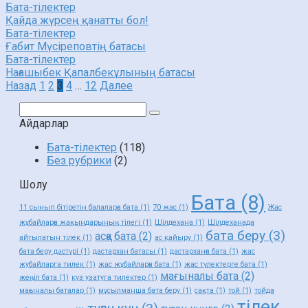
Бата-тілектер
Қайда жүрсең қанатты бол!
Бата-тілектер
Ғабит Мүсіреповтің батасы
Бата-тілектер
Нағашыбек Қапалбекұлының батасы
Пагинация
Назад
1
2
3
4
…
12
Далее
записей
Поиск:
Айдарлар
Бата-тілектер
(118)
Без рубрики
(2)
Шолу
Бата
(8)
11 сынып бітіретін балаларға бата
(1)
70 жас
(1)
Жас
жұбайларға жақындарының тілегі
(1)
Шілдехана
(1)
Шілдеханада
бата беру
(3)
асқа бата
(2)
айтылатын тілек
(1)
ас қайыру
(1)
бата беру дәстүрі
(1)
дастархан батасы
(1)
дастарханға бата
(1)
жас
жубайларга тилек
(1)
жас жұбайларға бата
(1)
жас түлектерге бата
(1)
мағыналы бата
(2)
жеңіл бата
(1)
куз узатуга тилектер
(1)
мағыналы баталар
(1)
мұсылманша бата беру
(1)
сақта
(1)
той
(1)
тойда
тілек