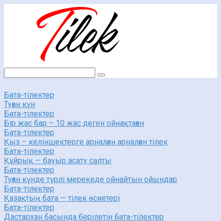
Перейти
к
контенту
Поиск:
Бата-тілектер
Туған күн
Бата-тілектер
Бір жас бар – 10 жас деген ойнақтаған
Бата-тілектер
Қыз – келіншектерге арналған арналған тілек
Бата-тілектер
Құйрық — бауыр асату салты
Бата-тілектер
Туған күнде түрлі мерекеде ойнайтын ойындар
Бата-тілектер
Қазақтың бата — тілек өсиетері
Бата-тілектер
Дастархан басында берілетін бата-тілектер