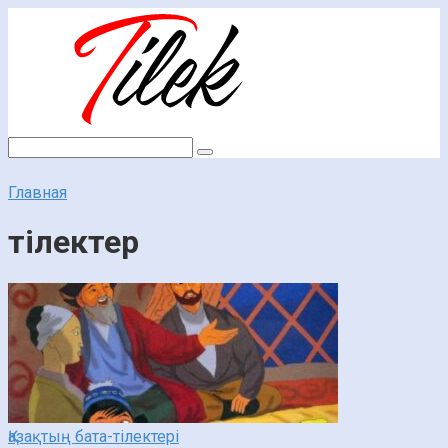
Перейти
к
контенту
Поиск:
Главная
тілектер
Қазақтың бата-тілектері