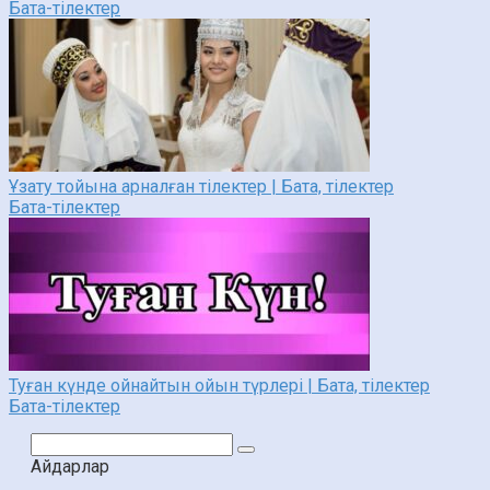
Бата-тілектер
Ұзату тойына арналған тілектер | Бата, тілектер
Бата-тілектер
Туған күнде ойнайтын ойын түрлері | Бата, тілектер
Бата-тілектер
Поиск:
Айдарлар