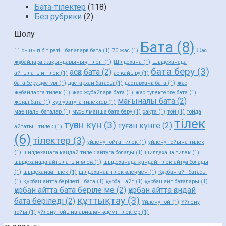
Бата-тілектер
(118)
Без рубрики
(2)
Шолу
Бата
(8)
11 сынып бітіретін балаларға бата
(1)
70 жас
(1)
Жас
жұбайларға жақындарының тілегі
(1)
Шілдехана
(1)
Шілдеханада
бата беру
(3)
асқа бата
(2)
айтылатын тілек
(1)
ас қайыру
(1)
бата беру дәстүрі
(1)
дастархан батасы
(1)
дастарханға бата
(1)
жас
жубайларга тилек
(1)
жас жұбайларға бата
(1)
жас түлектерге бата
(1)
мағыналы бата
(2)
жеңіл бата
(1)
куз узатуга тилектер
(1)
мағыналы баталар
(1)
мұсылманша бата беру
(1)
сақта
(1)
той
(1)
тойда
тілек
туған күн
(3)
туған күнге
(2)
айтатын тилек
(1)
(6)
тілектер
(3)
уйлену тойга тилек
(1)
уйлену тойына тилек
(1)
шилдеханага кандай тилек айтуга болады
(1)
шилдехана тилек
(1)
шілдеханада айтылатын өлең
(1)
шілдеханада қандай тілек айтуға болады
(1)
шілдеханаға тілек
(1)
шілдеханаға тілек өлеңмен
(1)
Құрбан айт батасы
(1)
Құрбан айтта берілетін бата
(1)
құрбан айт
(1)
құрбан айт баталары
(1)
құрбан айтта бата беріле ме
(2)
құрбан айтта қандай
құттықтау
(3)
бата беріледі
(2)
Үйлену той
(1)
Үйлену
тойы
(1)
үйлену тойына арналған әдемі тілектер
(1)