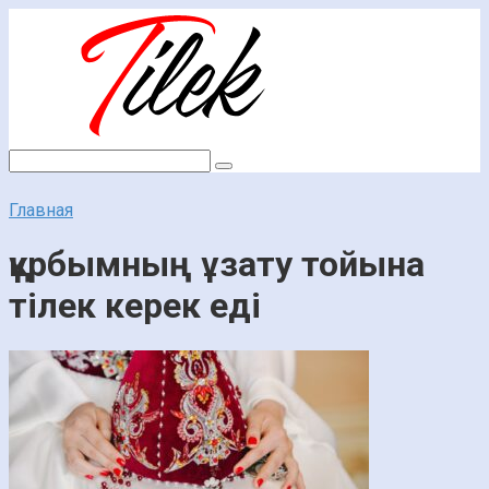
Перейти
к
контенту
Поиск:
Главная
құрбымның ұзату тойына
тілек керек еді