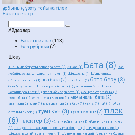
Құрбының ұзату тойына тілек
Бата-тілектер
Поиск:
Айдарлар
Бата-тілектер
(118)
Без рубрики
(2)
Шолу
Бата
(8)
11 сынып бітіретін балаларға бата
(1)
70 жас
(1)
Жас
жұбайларға жақындарының тілегі
(1)
Шілдехана
(1)
Шілдеханада
бата беру
(3)
асқа бата
(2)
айтылатын тілек
(1)
ас қайыру
(1)
бата беру дәстүрі
(1)
дастархан батасы
(1)
дастарханға бата
(1)
жас
жубайларга тилек
(1)
жас жұбайларға бата
(1)
жас түлектерге бата
(1)
мағыналы бата
(2)
жеңіл бата
(1)
куз узатуга тилектер
(1)
мағыналы баталар
(1)
мұсылманша бата беру
(1)
сақта
(1)
той
(1)
тойда
тілек
туған күн
(3)
туған күнге
(2)
айтатын тилек
(1)
(6)
тілектер
(3)
уйлену тойга тилек
(1)
уйлену тойына тилек
(1)
шилдеханага кандай тилек айтуга болады
(1)
шилдехана тилек
(1)
шілдеханада айтылатын өлең
(1)
шілдеханада қандай тілек айтуға болады