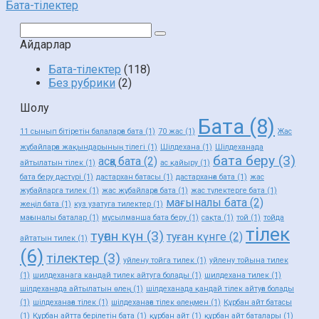
Бата-тілектер
Поиск:
Айдарлар
Бата-тілектер
(118)
Без рубрики
(2)
Шолу
Бата
(8)
11 сынып бітіретін балаларға бата
(1)
70 жас
(1)
Жас
жұбайларға жақындарының тілегі
(1)
Шілдехана
(1)
Шілдеханада
бата беру
(3)
асқа бата
(2)
айтылатын тілек
(1)
ас қайыру
(1)
бата беру дәстүрі
(1)
дастархан батасы
(1)
дастарханға бата
(1)
жас
жубайларга тилек
(1)
жас жұбайларға бата
(1)
жас түлектерге бата
(1)
мағыналы бата
(2)
жеңіл бата
(1)
куз узатуга тилектер
(1)
мағыналы баталар
(1)
мұсылманша бата беру
(1)
сақта
(1)
той
(1)
тойда
тілек
туған күн
(3)
туған күнге
(2)
айтатын тилек
(1)
(6)
тілектер
(3)
уйлену тойга тилек
(1)
уйлену тойына тилек
(1)
шилдеханага кандай тилек айтуга болады
(1)
шилдехана тилек
(1)
шілдеханада айтылатын өлең
(1)
шілдеханада қандай тілек айтуға болады
(1)
шілдеханаға тілек
(1)
шілдеханаға тілек өлеңмен
(1)
Құрбан айт батасы
(1)
Құрбан айтта берілетін бата
(1)
құрбан айт
(1)
құрбан айт баталары
(1)