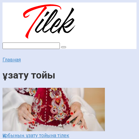
Перейти
к
контенту
Поиск:
Главная
ұзату тойы
Құрбының ұзату тойына тілек