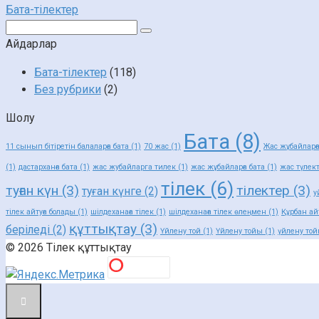
Бата-тілектер
Поиск:
Айдарлар
Бата-тілектер
(118)
Без рубрики
(2)
Шолу
Бата
(8)
11 сынып бітіретін балаларға бата
(1)
70 жас
(1)
Жас жұбайларғ
(1)
дастарханға бата
(1)
жас жубайларга тилек
(1)
жас жұбайларға бата
(1)
жас түлект
тілек
(6)
туған күн
(3)
тілектер
(3)
туған күнге
(2)
у
тілек айтуға болады
(1)
шілдеханаға тілек
(1)
шілдеханаға тілек өлеңмен
(1)
Құрбан ай
құттықтау
(3)
беріледі
(2)
Үйлену той
(1)
Үйлену тойы
(1)
үйлену той
© 2026 Тілек құттықтау