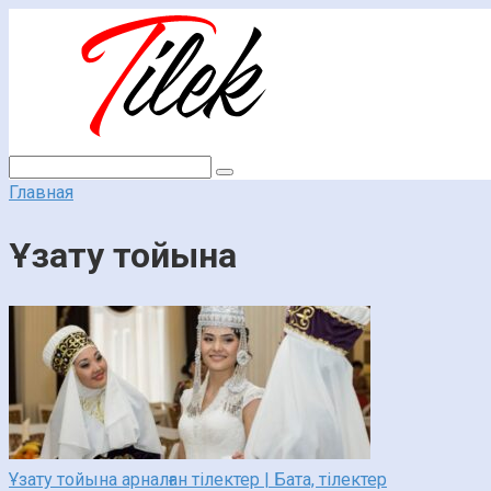
Перейти
к
контенту
Поиск:
Главная
Ұзату тойына
Ұзату тойына арналған тілектер | Бата, тілектер