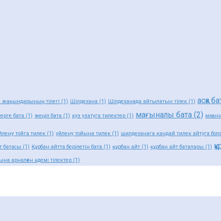
асқа ба
а жақындарының тілегі
(1)
Шілдехана
(1)
Шілдеханада айтылатын тілек
(1)
мағыналы бата
(2)
ерге бата
(1)
жеңіл бата
(1)
куз узатуга тилектер
(1)
мағын
йлену тойга тилек
(1)
уйлену тойына тилек
(1)
шилдеханага кандай тилек айтуга бол
қ
т батасы
(1)
Құрбан айтта берілетін бата
(1)
құрбан айт
(1)
құрбан айт баталары
(1)
ына арналған әдемі тілектер
(1)