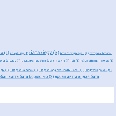
бата беру
(3)
та
(2)
ас қайыру
(1)
бата беру дәстүрі
(1)
дастархан батасы
алы баталар
(1)
мұсылманша бата беру
(1)
сақта
(1)
той
(1)
тойда айтатын тилек
(1)
ады
(1)
шилдехана тилек
(1)
шілдеханада айтылатын өлең
(1)
шілдеханада қандай
ұрбан айтта бата беріле ме
(2)
құрбан айтта қандай бата