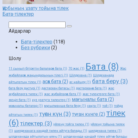
Құрбының ұзату тойына тілек
Бата-тілектер
Поиск:
Айдарлар
Бата-тілектер
(118)
Без рубрики
(2)
Шолу
Бата
(8)
11 сынып бітіретін балаларға бата
(1)
70 жас
(1)
Жас
жұбайларға жақындарының тілегі
(1)
Шілдехана
(1)
Шілдеханада
бата беру
(3)
асқа бата
(2)
айтылатын тілек
(1)
ас қайыру
(1)
бата беру дәстүрі
(1)
дастархан батасы
(1)
дастарханға бата
(1)
жас
жубайларга тилек
(1)
жас жұбайларға бата
(1)
жас түлектерге бата
(1)
мағыналы бата
(2)
жеңіл бата
(1)
куз узатуга тилектер
(1)
мағыналы баталар
(1)
мұсылманша бата беру
(1)
сақта
(1)
той
(1)
тойда
тілек
туған күн
(3)
туған күнге
(2)
айтатын тилек
(1)
(6)
тілектер
(3)
уйлену тойга тилек
(1)
уйлену тойына тилек
(1)
шилдеханага кандай тилек айтуга болады
(1)
шилдехана тилек
(1)
шілдеханада айтылатын өлең
(1)
шілдеханада қандай тілек айтуға болады