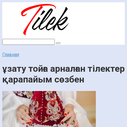
Перейти
к
контенту
Поиск:
Главная
ұзату тойға арналған тілектер
қарапайым сөзбен