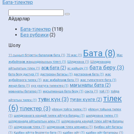
Бата-тілектер
Поиск:
Айдарлар
Бата-тілектер
(118)
Без рубрики
(2)
Шолу
Бата
(8)
11 сынып бітіретін балаларға бата
(1)
70 жас
(1)
Жас
жұбайларға жақындарының тілегі
(1)
Шілдехана
(1)
Шілдеханада
бата беру
(3)
асқа бата
(2)
айтылатын тілек
(1)
ас қайыру
(1)
бата беру дәстүрі
(1)
дастархан батасы
(1)
дастарханға бата
(1)
жас
жубайларга тилек
(1)
жас жұбайларға бата
(1)
жас түлектерге бата
(1)
мағыналы бата
(2)
жеңіл бата
(1)
куз узатуга тилектер
(1)
мағыналы баталар
(1)
мұсылманша бата беру
(1)
сақта
(1)
той
(1)
тойда
тілек
туған күн
(3)
туған күнге
(2)
айтатын тилек
(1)
(6)
тілектер
(3)
уйлену тойга тилек
(1)
уйлену тойына тилек
(1)
шилдеханага кандай тилек айтуга болады
(1)
шилдехана тилек
(1)
шілдеханада айтылатын өлең
(1)
шілдеханада қандай тілек айтуға болады
(1)
шілдеханаға тілек
(1)
шілдеханаға тілек өлеңмен
(1)
Құрбан айт батасы
(1)
Құрбан айтта берілетін бата
(1)
құрбан айт
(1)
құрбан айт баталары
(1)