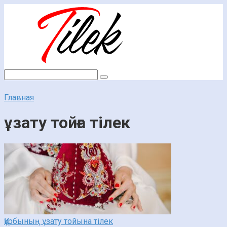
Перейти
к
контенту
Поиск:
Главная
ұзату тойға тілек
Құрбының ұзату тойына тілек