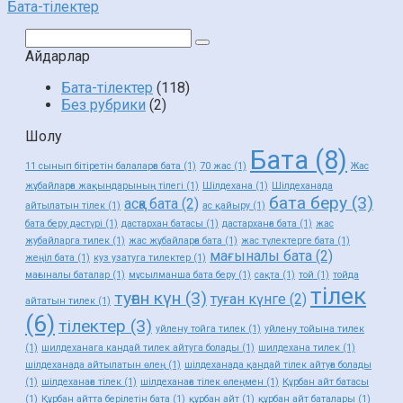
Бата-тілектер
Поиск:
Айдарлар
Бата-тілектер
(118)
Без рубрики
(2)
Шолу
Бата
(8)
11 сынып бітіретін балаларға бата
(1)
70 жас
(1)
Жас
жұбайларға жақындарының тілегі
(1)
Шілдехана
(1)
Шілдеханада
бата беру
(3)
асқа бата
(2)
айтылатын тілек
(1)
ас қайыру
(1)
бата беру дәстүрі
(1)
дастархан батасы
(1)
дастарханға бата
(1)
жас
жубайларга тилек
(1)
жас жұбайларға бата
(1)
жас түлектерге бата
(1)
мағыналы бата
(2)
жеңіл бата
(1)
куз узатуга тилектер
(1)
мағыналы баталар
(1)
мұсылманша бата беру
(1)
сақта
(1)
той
(1)
тойда
тілек
туған күн
(3)
туған күнге
(2)
айтатын тилек
(1)
(6)
тілектер
(3)
уйлену тойга тилек
(1)
уйлену тойына тилек
(1)
шилдеханага кандай тилек айтуга болады
(1)
шилдехана тилек
(1)
шілдеханада айтылатын өлең
(1)
шілдеханада қандай тілек айтуға болады
(1)
шілдеханаға тілек
(1)
шілдеханаға тілек өлеңмен
(1)
Құрбан айт батасы
(1)
Құрбан айтта берілетін бата
(1)
құрбан айт
(1)
құрбан айт баталары
(1)