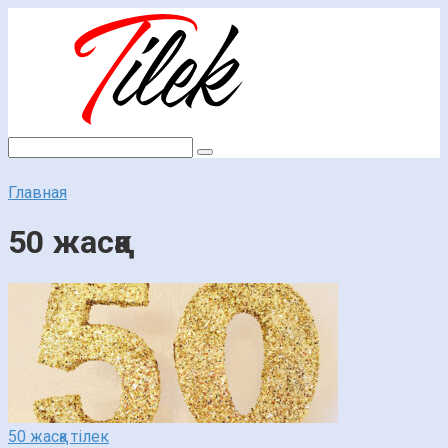
Перейти
к
контенту
Поиск:
Главная
50 жасқа
50 жасқа тілек