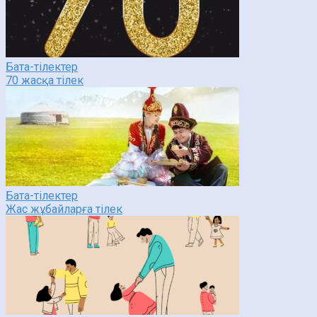
Бата-тілектер
70 жасқа тілек
Бата-тілектер
Жас жұбайларға тілек