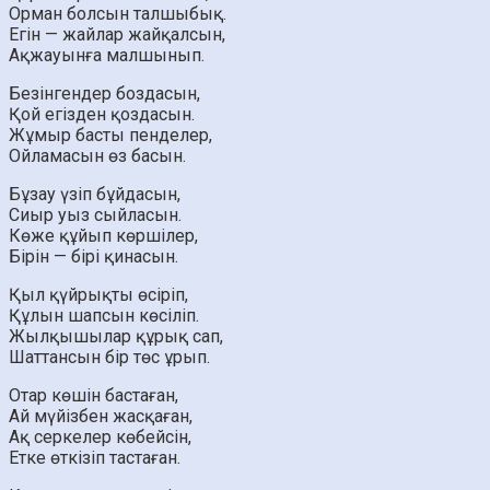
Орман болсын талшыбық.
Егін — жайлар жайқалсын,
Ақжауынға малшынып.
Безінгендер боздасын,
Қой егізден қоздасын.
Жұмыр басты пенделер,
Ойламасын өз басын.
Бұзау үзіп бұйдасын,
Сиыр уыз сыйласын.
Көже құйып көршілер,
Бірін — бірі қинасын.
Қыл қүйрықты өсіріп,
Құлын шапсын көсіліп.
Жылқышылар құрық caп,
Шаттансын бір төс ұрып.
Отар көшін бастаған,
Ай мүйізбен жасқаған,
Ақ серкелер көбейсін,
Етке өткізіп тастаған.