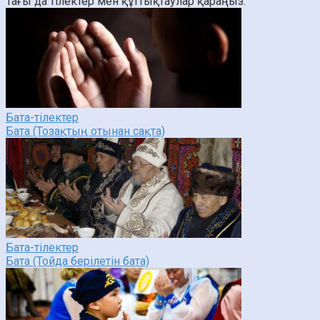
Тағы да тілектер мен құттықтаулар қараңыз:
Бата-тілектер
Бата (Тозақтың отынан сақта)
Бата-тілектер
Бата (Тойда берілетін бата)