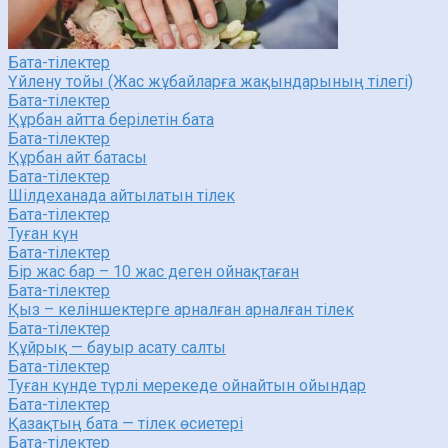
Бата-тілектер
Үйлену тойы (Жас жұбайларға жақындарының тілегі)
Бата-тілектер
Құрбан айтта берілетін бата
Бата-тілектер
Құрбан айт батасы
Бата-тілектер
Шілдеханада айтылатын тілек
Бата-тілектер
Туған күн
Бата-тілектер
Бір жас бар – 10 жас деген ойнақтаған
Бата-тілектер
Қыз – келіншектерге арналған арналған тілек
Бата-тілектер
Құйрық — бауыр асату салты
Бата-тілектер
Туған күнде түрлі мерекеде ойнайтын ойындар
Бата-тілектер
Қазақтың бата — тілек өсиетері
Бата-тілектер