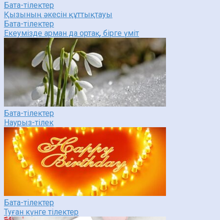
Бата-тілектер
Қызының әкесін құттықтауы
Бата-тілектер
Екеумізде арман да ортақ, бірге үміт
Бата-тілектер
Наурыз-тілек
Бата-тілектер
Туған күнге тілектер