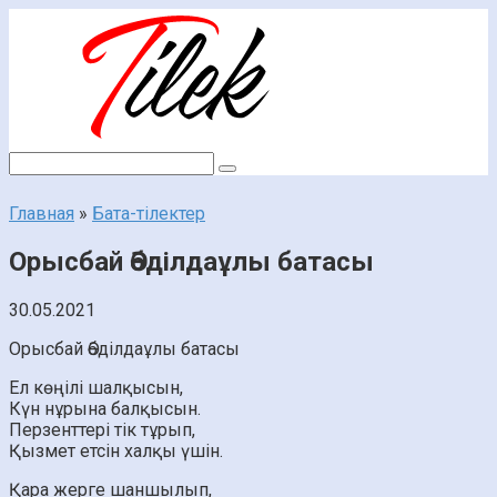
Перейти
к
контенту
Поиск:
Главная
»
Бата-тілектер
Орысбай Әбділдаұлы батасы
30.05.2021
Орысбай Әбділдаұлы батасы
Ел көңілі шалқысын,
Күн нұрына балқысын.
Перзенттері тік тұрып,
Қызмет етсін халқы үшін.
Қара жерге шаншылып,