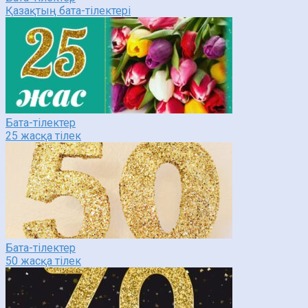
Қазақтың бата-тілектері
Бата-тілектер
25 жасқа тілек
Бата-тілектер
50 жасқа тілек