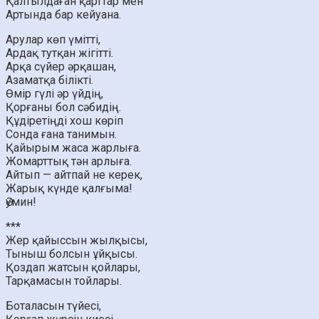
Қалтылдаған қарттар мен
Артында бар кейуана.
Арулар көп үмітті,
Ардақ тутқан жігітті.
Арқа сүйер әрқашан,
Азаматқа білікті.
Өмір гүлі әр үйдің,
Қорғаны бол сәбидің.
Құдіретіңді хош көріп
Сонда ғана танимын.
Қайырым жаса жарлыға.
Жомарттық тән арлыға.
Айтып — айтпай не керек,
Жарық күнде қалғыма!
Әумин!
***
Жер қайыссын жылқысы,
Тыныш болсын ұйқысы.
Қоздап жатсын қойлары,
Тарқамасын тойлары.
Боталасын түйесі,