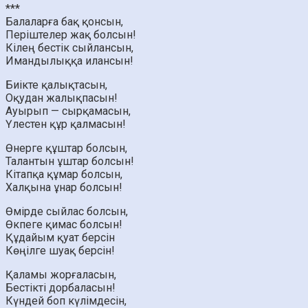
***
Балаларға бақ қонсын,
Періштелер жақ болсын!
Кілең бестік сыйлансын,
Имандылыққа илансын!
Биікте қалықтасын,
Оқудан жалықпасын!
Ауырып — сырқамасын,
Үлестен құр қалмасын!
Өнерге құштар болсын,
Талантын ұштар болсын!
Кітапқа құмар болсын,
Халқына ұнар болсын!
Өмірде сыйлас болсын,
Өкпеге қимас болсын!
Құдайым қуат берсін
Көңілге шуақ берсін!
Қаламы жорғаласын,
Бестікті дорбаласын!
Күндей боп күлімдесін,