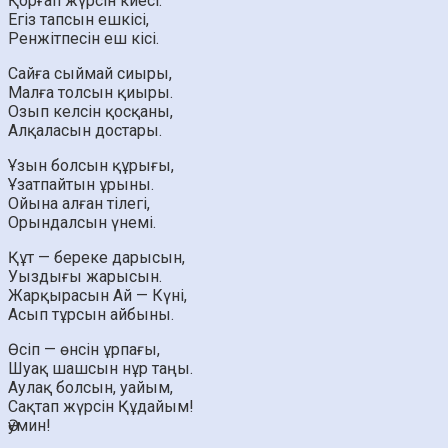
Қорғап жүрсін киесі.
Егіз тапсын ешкісі,
Ренжітпесін еш кісі.
Сайға сыймай сиыры,
Малға толсын қиыры.
Озып келсін қосқаны,
Алқаласын достары.
Ұзын болсын құрығы,
Ұзатпайтын ұрыны.
Ойына алған тілегі,
Орындалсын үнемі.
Құт — береке дарысын,
Уыздығы жарысын.
Жарқырасын Ай — Күні,
Асып тұрсын айбыны.
Өсіп — өнсін ұрпағы,
Шуақ шашсын нұр таңы.
Аулақ болсын, уайым,
Сақтап жүрсін Құдайым!
Әумин!