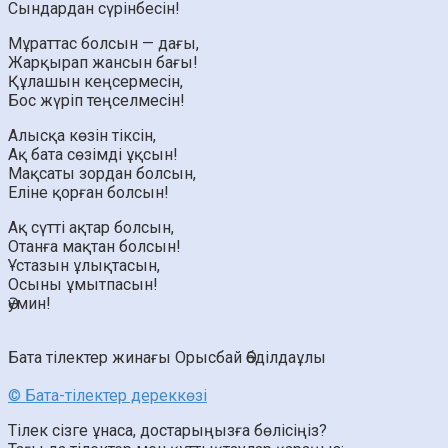
Сындардан сүрінбесін!
Мұраттас болсын — дағы,
Жарқырап жансын бағы!
Құлашын кеңсермесін,
Бос жүріп теңселмесін!
Алысқа көзін тіксін,
Ақ бата сөзімді ұқсын!
Мақсаты зордан болсын,
Еліне қорған болсын!
Ақ сүтті ақтар болсын,
Отанға мақтан болсын!
Ұстазын ұлықтасын,
Осыны ұмытпасын!
Әумин!
Бата тілектер жинағы
Орысбай Әбділдаұлы
© Бата-тілектер дереккөзі
Тілек сізге ұнаса, достарыңызға бөлісіңіз?