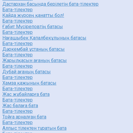
Дастархан басында берілетін бата-тілектер
Бата-тілектер
Қайда жүрсең қанатты бол!
Бата-тілектер
Ғабит Мүсіреповтің батасы
Бата-тілектер
Нағашыбек Қапалбекұлының батасы
Бата-тілектер
Дәркембай ұстаның батасы
Бата-тілектер
Жарылқасын ағаның батасы
Бата-тілектер
Дубай ағаның батасы
Бата-тілектер
Хамза қажының батасы
Бата-тілектер
Жас жұбайларға бата
Бата-тілектер
Жас балаға бата
Бата-тілектер
Тойға арналған бата
Бата-тілектер
Алпыс тілектен тұратын бата