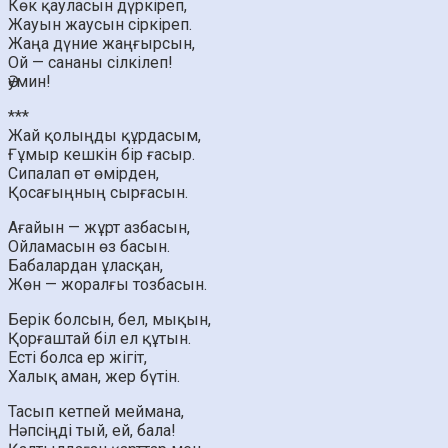
Көк қауласын дүркіреп,
Жауын жаусын сіркіреп.
Жаңа дүние жаңғырсын,
Ой — сананы сілкілеп!
Әумин!
***
Жай қолыңды құрдасым,
Ғұмыр кешкін бір ғасыр.
Сипалап өт өмірден,
Қосағыңның сырғасын.
Ағайын — жұрт азбасын,
Ойламасын өз басын.
Бабалардан ұласқан,
Жөн — жоралғы тозбасын.
Берік болсын, бел, мықын,
Қорғаштай біл ел құтын.
Есті болса ер жігіт,
Халық аман, жер бүтін.
Тасып кетпей меймана,
Нәпсіңді тый, ей, бала!