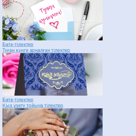
Бата-тілектер
Туған күнге арналған тілектер
Бата-тілектер
Қыз ұзату тойына тілектер