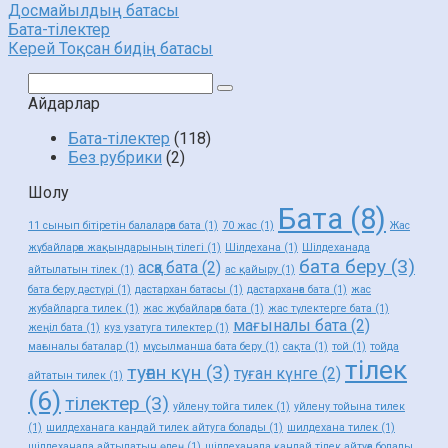
Досмайылдың батасы
Бата-тілектер
Керей Тоқсан бидің батасы
Поиск:
Айдарлар
Бата-тілектер
(118)
Без рубрики
(2)
Шолу
Бата
(8)
11 сынып бітіретін балаларға бата
(1)
70 жас
(1)
Жас
жұбайларға жақындарының тілегі
(1)
Шілдехана
(1)
Шілдеханада
бата беру
(3)
асқа бата
(2)
айтылатын тілек
(1)
ас қайыру
(1)
бата беру дәстүрі
(1)
дастархан батасы
(1)
дастарханға бата
(1)
жас
жубайларга тилек
(1)
жас жұбайларға бата
(1)
жас түлектерге бата
(1)
мағыналы бата
(2)
жеңіл бата
(1)
куз узатуга тилектер
(1)
мағыналы баталар
(1)
мұсылманша бата беру
(1)
сақта
(1)
той
(1)
тойда
тілек
туған күн
(3)
туған күнге
(2)
айтатын тилек
(1)
(6)
тілектер
(3)
уйлену тойга тилек
(1)
уйлену тойына тилек
(1)
шилдеханага кандай тилек айтуга болады
(1)
шилдехана тилек
(1)
шілдеханада айтылатын өлең
(1)
шілдеханада қандай тілек айтуға болады