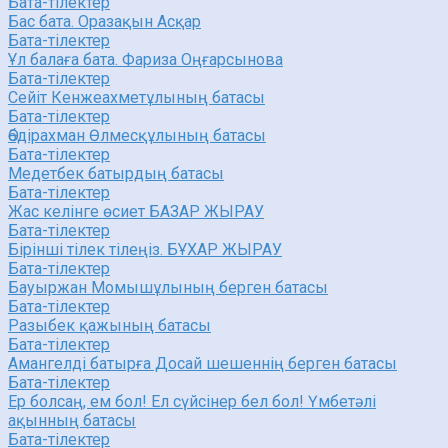
Бата-тілектер
Бас бата. Оразақын Асқар
Бата-тілектер
Ұл балаға бата. Фариза Оңғарсынова
Бата-тілектер
Сейіт Кенжеахметұлының батасы
Бата-тілектер
Әбдірахман Өлмесқұлының батасы
Бата-тілектер
Медетбек батырдың батасы
Бата-тілектер
Жас келінге өсиет БАЗАР ЖЫРАУ
Бата-тілектер
Бірінші тілек тілеңіз. БҰХАР ЖЫРАУ
Бата-тілектер
Бауыржан Момышұлының берген батасы
Бата-тілектер
Разыбек қажының батасы
Бата-тілектер
Амангелді батырға Досай шешеннің берген батасы
Бата-тілектер
Ер болсаң, ем бол! Ел сүйсінер бел бол! Үмбетәлі
ақынның батасы
Бата-тілектер