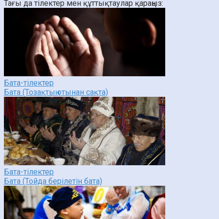
Тағы да тілектер мен құттықтаулар қараңыз:
Бата-тілектер
Бата (Тозақтың отынан сақта)
Бата-тілектер
Бата (Тойда берілетін бата)