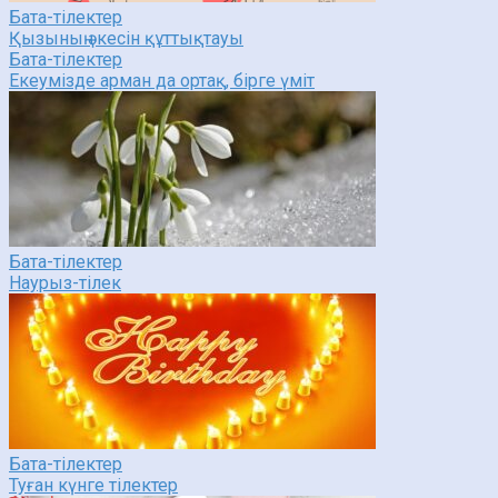
Бата-тілектер
Қызының әкесін құттықтауы
Бата-тілектер
Екеумізде арман да ортақ, бірге үміт
Бата-тілектер
Наурыз-тілек
Бата-тілектер
Туған күнге тілектер