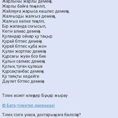
Жарлыны жарлы демеңіз,
Жарлы байға тең келіп,
Жайлауға жарыса көшпес демеңіз,
Жалғызды жалғыз демеңіз,
Жалғыз көпке теңеліп,
Бір жапанда соғысып,
Кегін алмас демеңіз.
Қуландар ойнар қу тақыр
Қурай бітпес демеңіз.
Қурай бітпес құба жон
Құлан жортпас демеңіз.
Құрсағы жуан боз бие
Құлын салмас демеңіз.
Қулық туған құлаша
Құрсақтанбас демеңіз.
Қу таяқты кедейге
Дәулет бітпес демеңіз.
Тілек
өсиет өлеңдер
Бұқар жырау
© Бата-тілектер дереккөзі
Тілек сізге ұнаса, достарыңызға бөлісіңіз?