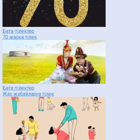
Бата-тілектер
70 жасқа тілек
Бата-тілектер
Жас жұбайларға тілек