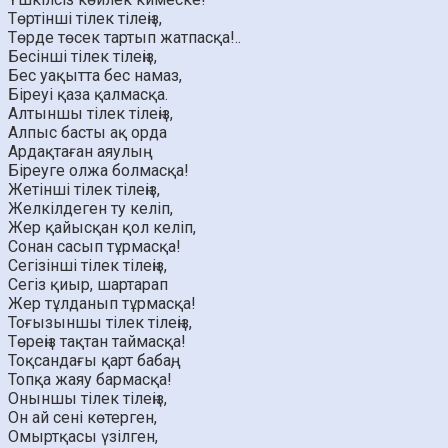
Төртінші тілек тілеңіз,
Төрде төсек тартып жатпасқа!..
Бесінші тілек тілеңіз,
Бес уақытта бес намаз,
Біреуі қаза қалмасқа.
Алтыншы тілек тілеңіз,
Алпыс басты ақ орда
Ардақтаған аяулың
Біреуге олжа болмасқа!
Жетінші тілек тілеңіз,
Желкілдеген ту келіп,
Жер қайысқан қол келіп,
Сонан сасып тұрмасқа!
Сегізінші тілек тілеңіз,
Сегіз қиыр, шартарап
Жер тұлданып тұрмасқа!
Тоғызыншы тілек тілеңіз,
Төреңіз тақтан таймасқа!
Тоқсандағы қарт бабаң,
Топқа жаяу бармасқа!
Оныншы тілек тілеңіз,
Он ай сені көтерген,
Омыртқасы үзілген,