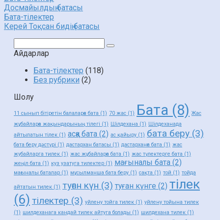
Досмайылдың батасы
Бата-тілектер
Керей Тоқсан бидің батасы
Поиск:
Айдарлар
Бата-тілектер
(118)
Без рубрики
(2)
Шолу
Бата
(8)
11 сынып бітіретін балаларға бата
(1)
70 жас
(1)
Жас
жұбайларға жақындарының тілегі
(1)
Шілдехана
(1)
Шілдеханада
бата беру
(3)
асқа бата
(2)
айтылатын тілек
(1)
ас қайыру
(1)
бата беру дәстүрі
(1)
дастархан батасы
(1)
дастарханға бата
(1)
жас
жубайларга тилек
(1)
жас жұбайларға бата
(1)
жас түлектерге бата
(1)
мағыналы бата
(2)
жеңіл бата
(1)
куз узатуга тилектер
(1)
мағыналы баталар
(1)
мұсылманша бата беру
(1)
сақта
(1)
той
(1)
тойда
тілек
туған күн
(3)
туған күнге
(2)
айтатын тилек
(1)
(6)
тілектер
(3)
уйлену тойга тилек
(1)
уйлену тойына тилек
(1)
шилдеханага кандай тилек айтуга болады
(1)
шилдехана тилек
(1)