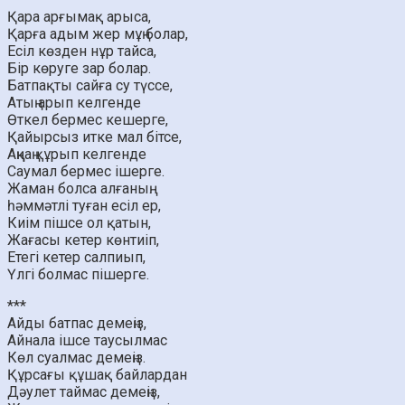
Қара арғымақ арыса,
Қарға адым жер мұң болар,
Есіл көзден нұр тайса,
Бір көруге зар болар.
Батпақты сайға су түссе,
Атың арып келгенде
Өткел бермес кешерге,
Қайырсыз итке мал бітсе,
Аңқаң құрып келгенде
Саумал бермес ішерге.
Жаман болса алғаның.
һәммәтлі туған есіл ер,
Киім пішсе ол қатын,
Жағасы кетер көнтиіп,
Етегі кетер салпиып,
Үлгі болмас пішерге.
***
Айды батпас демеңіз,
Айнала ішсе таусылмас
Көл суалмас демеңіз.
Құрсағы құшақ байлардан
Дәулет таймас демеңіз,