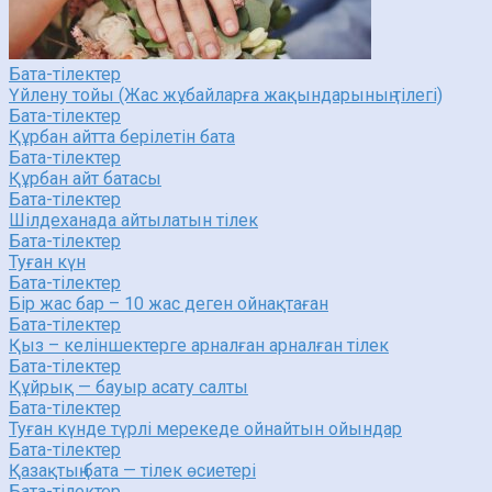
Бата-тілектер
Үйлену тойы (Жас жұбайларға жақындарының тілегі)
Бата-тілектер
Құрбан айтта берілетін бата
Бата-тілектер
Құрбан айт батасы
Бата-тілектер
Шілдеханада айтылатын тілек
Бата-тілектер
Туған күн
Бата-тілектер
Бір жас бар – 10 жас деген ойнақтаған
Бата-тілектер
Қыз – келіншектерге арналған арналған тілек
Бата-тілектер
Құйрық — бауыр асату салты
Бата-тілектер
Туған күнде түрлі мерекеде ойнайтын ойындар
Бата-тілектер
Қазақтың бата — тілек өсиетері
Бата-тілектер