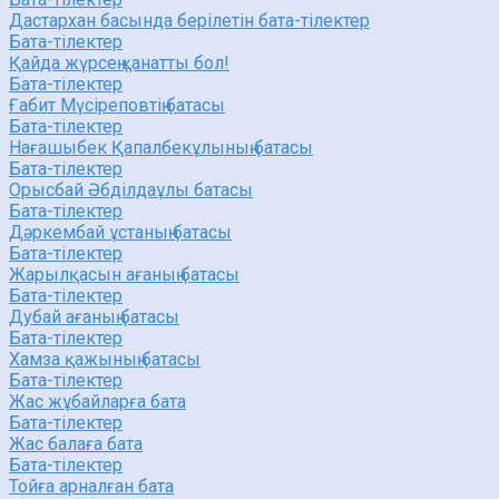
Дастархан басында берілетін бата-тілектер
Бата-тілектер
Қайда жүрсең қанатты бол!
Бата-тілектер
Ғабит Мүсіреповтің батасы
Бата-тілектер
Нағашыбек Қапалбекұлының батасы
Бата-тілектер
Орысбай Әбділдаұлы батасы
Бата-тілектер
Дәркембай ұстаның батасы
Бата-тілектер
Жарылқасын ағаның батасы
Бата-тілектер
Дубай ағаның батасы
Бата-тілектер
Хамза қажының батасы
Бата-тілектер
Жас жұбайларға бата
Бата-тілектер
Жас балаға бата
Бата-тілектер
Тойға арналған бата