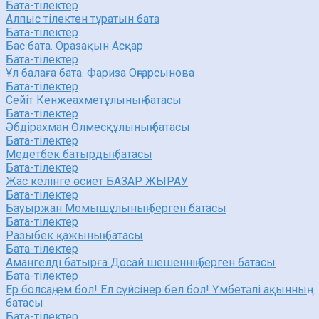
Бата-тілектер
Алпыс тілектен тұратын бата
Бата-тілектер
Бас бата. Оразақын Асқар
Бата-тілектер
Ұл балаға бата. Фариза Оңғарсынова
Бата-тілектер
Сейіт Кенжеахметұлының батасы
Бата-тілектер
Әбдірахман Өлмесқұлының батасы
Бата-тілектер
Медетбек батырдың батасы
Бата-тілектер
Жас келінге өсиет БАЗАР ЖЫРАУ
Бата-тілектер
Бауыржан Момышұлының берген батасы
Бата-тілектер
Разыбек қажының батасы
Бата-тілектер
Амангелді батырға Досай шешеннің берген батасы
Бата-тілектер
Ер болсаң, ем бол! Ел сүйсінер бел бол! Үмбетәлі ақынның
батасы
Бата-тілектер