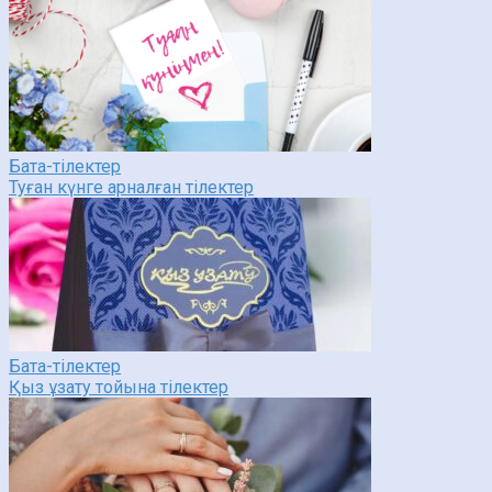
Бата-тілектер
Туған күнге арналған тілектер
Бата-тілектер
Қыз ұзату тойына тілектер