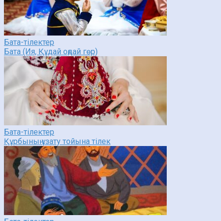
Бата-тілектер
Бата (Ия, Құдай оңдай гөр)
Бата-тілектер
Құрбының ұзату тойына тілек