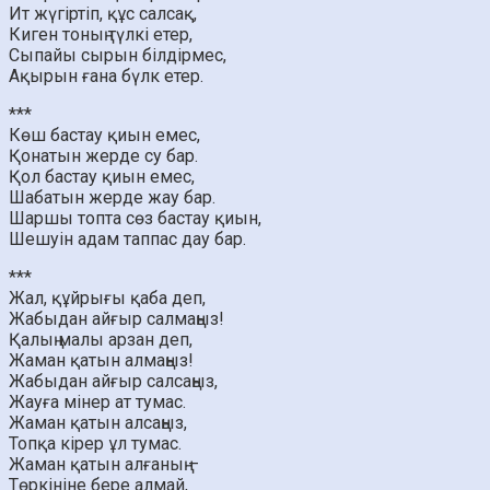
Ит жүгіртіп, құс салсақ,
Киген тоның түлкі етер,
Сыпайы сырын білдірмес,
Ақырын ғана бүлк етер.
***
Көш бастау қиын емес,
Қонатын жерде су бар.
Қол бастау қиын емес,
Шабатын жерде жау бар.
Шаршы топта сөз бастау қиын,
Шешуін адам таппас дау бар.
***
Жал, құйрығы қаба деп,
Жабыдан айғыр салмаңыз!
Қалың малы арзан деп,
Жаман қатын алмаңыз!
Жабыдан айғыр салсаңыз,
Жауға мінер ат тумас.
Жаман қатын алсаңыз,
Топқа кірер ұл тумас.
Жаман қатын алғаның –
Төркініне бере алмай,