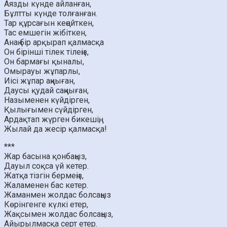
Аязды күнде айланған,
Бұлтты күнде толғанған.
Тар құрсағын кеңейткен,
Тас емшегін жібіткен,
Анаң бір арқырап қалмасқа
Он бірінші тілек тілеңіз,
Он бармағы қыналы,
Омырауы жұпарлы,
Иісі жұпар аңқыған,
Даусы қудай саңқыған,
Назыменен күйдірген,
Қылығымен сүйдірген,
Ардақтап жүрген бикешің,
Жылай да жесір қалмасқа!
***
Жар басына қонбаңыз,
Дауыл соқса үй кетер.
Жатқа тізгін бермеңіз,
Жаламенен бас кетер.
Жаманмен жолдас болсаңыз
Көрінгенге күлкі етер,
Жақсымен жолдас болсаңыз,
Айырылмасқа серт етер.