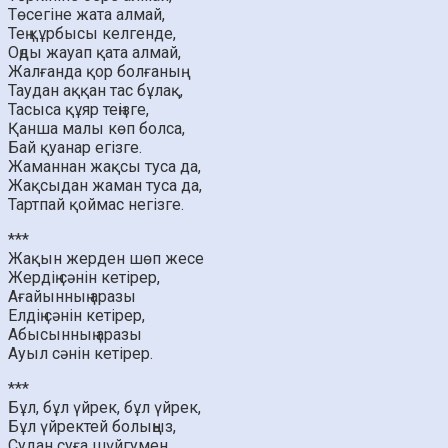
Төсегіне жата алмай,
Тең құрбысы келгенде,
Оңды жауап қата алмай,
Жалғанда қор болғаның.
Таудан аққан тас бұлақ,
Тасыса құяр теңізге,
Қанша малы көп болса,
Бай қуанар егізге.
Жаманнан жақсы туса да,
Жақсыдан жаман туса да,
Тартпай қоймас негізге.
***
Жақын жерден шөп жесе
Жердің сәнін кетірер,
Ағайынның аразы
Елдің сәнін кетірер,
Абысынның аразы
Ауыл сәнін кетірер.
***
Бұл, бұл үйрек, бұл үйрек,
Бұл үйректей болыңыз,
Судан суға шүйгумен