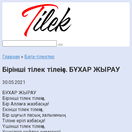
Перейти
к
контенту
Поиск:
Главная
»
Бата-тілектер
Бірінші тілек тілеңіз. БҰХАР ЖЫРАУ
30.05.2021
БҰХАР ЖЫРАУ
Бірінші тілек тілеңіз,
Бір Аллаға жазбасқа!
Екінші тілек тілеңіз,
Бір шұғыл пасық залымның
Тіліне еріп азбасқа!
Үшінші тілек тілеңіз,
Үшкілсіз көйлек кимеске!