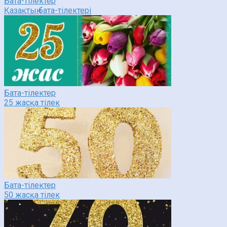
Бата-тілектер
Қазақтың бата-тілектері
Бата-тілектер
25 жасқа тілек
Бата-тілектер
50 жасқа тілек