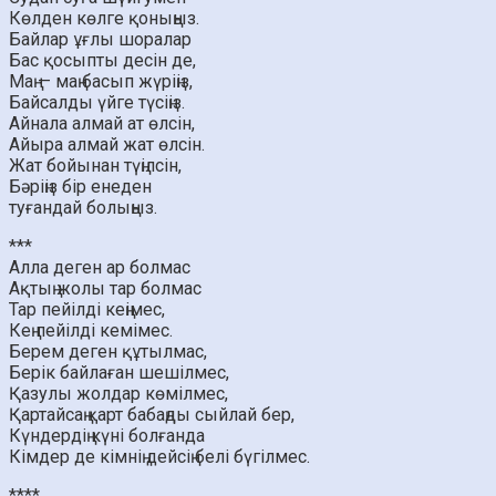
Көлден көлге қоныңыз.
Байлар ұғлы шоралар
Бас қосыпты десін де,
Маң — маң басып жүріңіз,
Байсалды үйге түсіңіз.
Айнала алмай ат өлсін,
Айыра алмай жат өлсін.
Жат бойынан түңілсін,
Бәріңіз бір енеден
туғандай болыңыз.
***
Алла деген ар болмас
Ақтың жолы тар болмас
Тар пейілді кеңімес,
Кең пейілді кемімес.
Берем деген құтылмас,
Берік байлаған шешілмес,
Қазулы жолдар көмілмес,
Қартайсаң қарт бабаңды сыйлай бер,
Күндердің күні болғанда
Кімдер де кімнің дейсің белі бүгілмес.
****