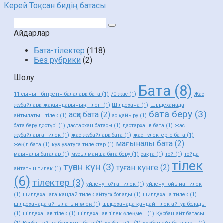
Керей Тоқсан бидің батасы
Поиск:
Айдарлар
Бата-тілектер
(118)
Без рубрики
(2)
Шолу
Бата
(8)
11 сынып бітіретін балаларға бата
(1)
70 жас
(1)
Жас
жұбайларға жақындарының тілегі
(1)
Шілдехана
(1)
Шілдеханада
бата беру
(3)
асқа бата
(2)
айтылатын тілек
(1)
ас қайыру
(1)
бата беру дәстүрі
(1)
дастархан батасы
(1)
дастарханға бата
(1)
жас
жубайларга тилек
(1)
жас жұбайларға бата
(1)
жас түлектерге бата
(1)
мағыналы бата
(2)
жеңіл бата
(1)
куз узатуга тилектер
(1)
мағыналы баталар
(1)
мұсылманша бата беру
(1)
сақта
(1)
той
(1)
тойда
тілек
туған күн
(3)
туған күнге
(2)
айтатын тилек
(1)
(6)
тілектер
(3)
уйлену тойга тилек
(1)
уйлену тойына тилек
(1)
шилдеханага кандай тилек айтуга болады
(1)
шилдехана тилек
(1)
шілдеханада айтылатын өлең
(1)
шілдеханада қандай тілек айтуға болады
(1)
шілдеханаға тілек
(1)
шілдеханаға тілек өлеңмен
(1)
Құрбан айт батасы
(1)
Құрбан айтта берілетін бата
(1)
құрбан айт
(1)
құрбан айт баталары
(1)