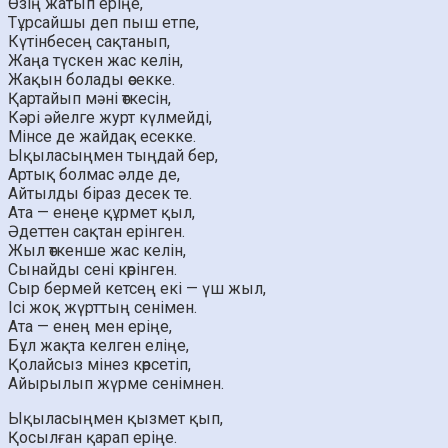
Өзің жатып еріңе,
Тұрсайшы деп пыш етпе,
Күтінбесең сақтанып,
Жаңа түскен жас келін,
Жақын болады өсекке.
Қартайып мәні өткесін,
Кәрі әйелге журт күлмейді,
Мінсе де жайдақ есекке.
Ықыласыңмен тыңдай бер,
Артық болмас әлде де,
Айтылды біраз десек те.
Ата — енеңе құрмет қыл,
Әдеттен сақтан ерінген.
Жыл өткенше жас келін,
Сынайды сені көрінген.
Сыр бермей кетсең екі — үш жыл,
Ісі жоқ жүрттың сенімен.
Ата — енең мен еріңе,
Бұл жақта келген еліңе,
Қолайсыз мінез көрсетіп,
Айырылып жүрме сенімнен.
Ықыласыңмен қызмет қып,
Қосылған қарап еріңе.