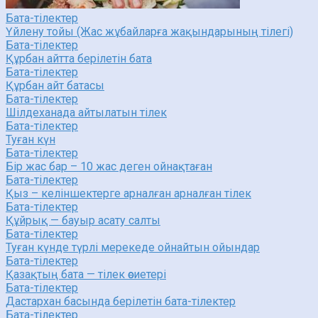
Бата-тілектер
Үйлену тойы (Жас жұбайларға жақындарының тілегі)
Бата-тілектер
Құрбан айтта берілетін бата
Бата-тілектер
Құрбан айт батасы
Бата-тілектер
Шілдеханада айтылатын тілек
Бата-тілектер
Туған күн
Бата-тілектер
Бір жас бар – 10 жас деген ойнақтаған
Бата-тілектер
Қыз – келіншектерге арналған арналған тілек
Бата-тілектер
Құйрық — бауыр асату салты
Бата-тілектер
Туған күнде түрлі мерекеде ойнайтын ойындар
Бата-тілектер
Қазақтың бата — тілек өсиетері
Бата-тілектер
Дастархан басында берілетін бата-тілектер
Бата-тілектер