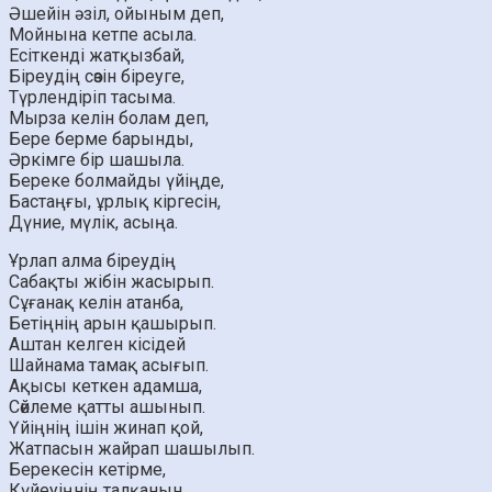
Әшейін әзіл, ойыным деп,
Мойнына кетпе асыла.
Есіткенді жатқызбай,
Біреудің сөзін біреуге,
Түрлендіріп тасыма.
Мырза келін болам деп,
Бере берме барынды,
Әркімге бір шашыла.
Береке болмайды үйіңде,
Бастаңғы, ұрлық кіргесін,
Дүние, мүлік, асыңа.
Ұрлап алма біреудің
Сабақты жібін жасырып.
Сұғанақ келін атанба,
Бетіңнің арын қашырып.
Аштан келген кісідей
Шайнама тамақ асығып.
Ақысы кеткен адамша,
Сөйлеме қатты ашынып.
Үйіңнің ішін жинап қой,
Жатпасын жайрап шашылып.
Берекесін кетірме,
Күйеуіңнің талқанын