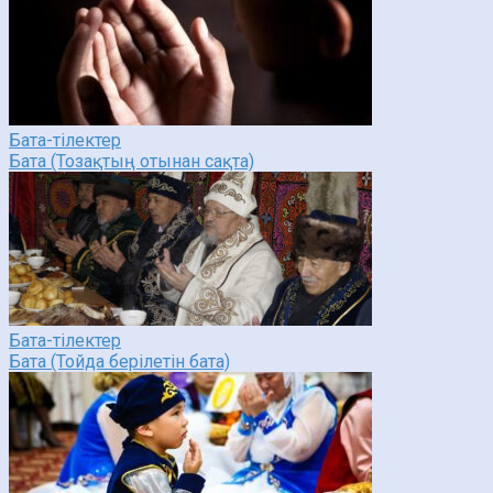
Бата-тілектер
Бата (Тозақтың отынан сақта)
Бата-тілектер
Бата (Тойда берілетін бата)