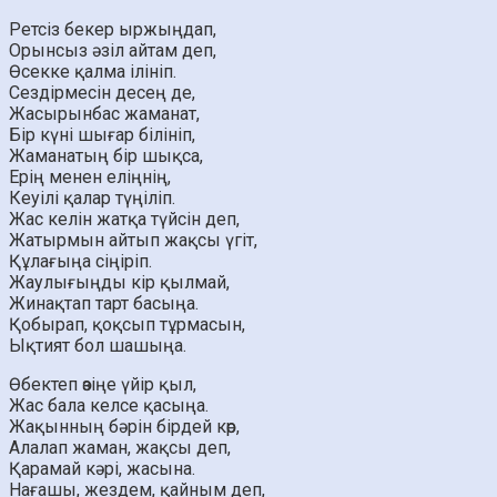
Ретсіз бекер ыржыңдап,
Орынсыз әзіл айтам деп,
Өсекке қалма ілініп.
Сездірмесін десең де,
Жасырынбас жаманат,
Бір күні шығар білініп,
Жаманатың бір шықса,
Ерің менен еліңнің,
Кеуілі қалар түңіліп.
Жас келін жатқа түйсін деп,
Жатырмын айтып жақсы үгіт,
Құлағыңа сіңіріп.
Жаулығыңды кір қылмай,
Жинақтап тарт басыңа.
Қобырап, қоқсып тұрмасын,
Ықтият бол шашыңа.
Өбектеп өзіңе үйір қыл,
Жас бала келсе қасыңа.
Жақынның бәрін бірдей көр,
Алалап жаман, жақсы деп,
Қарамай кәрі, жасына.
Нағашы, жездем, қайным деп,