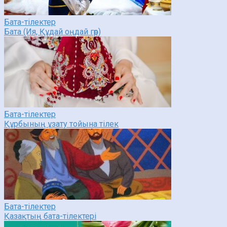
Бата-тілектер
Бата (Ия, Құдай оңдай гөр)
Бата-тілектер
Құрбының ұзату тойына тілек
Бата-тілектер
Қазақтың бата-тілектері