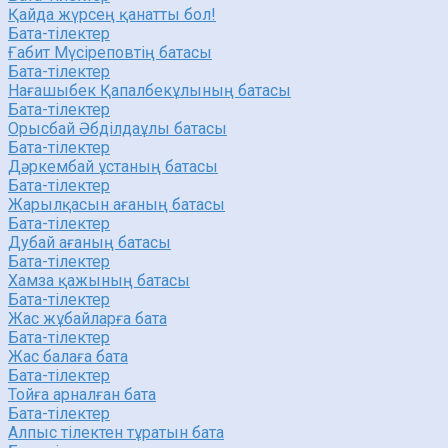
Қайда жүрсең қанатты бол!
Бата-тілектер
Ғабит Мүсіреповтің батасы
Бата-тілектер
Нағашыбек Қапалбекұлының батасы
Бата-тілектер
Орысбай Әбділдаұлы батасы
Бата-тілектер
Дәркембай ұстаның батасы
Бата-тілектер
Жарылқасын ағаның батасы
Бата-тілектер
Дубай ағаның батасы
Бата-тілектер
Хамза қажының батасы
Бата-тілектер
Жас жұбайларға бата
Бата-тілектер
Жас балаға бата
Бата-тілектер
Тойға арналған бата
Бата-тілектер
Алпыс тілектен тұратын бата