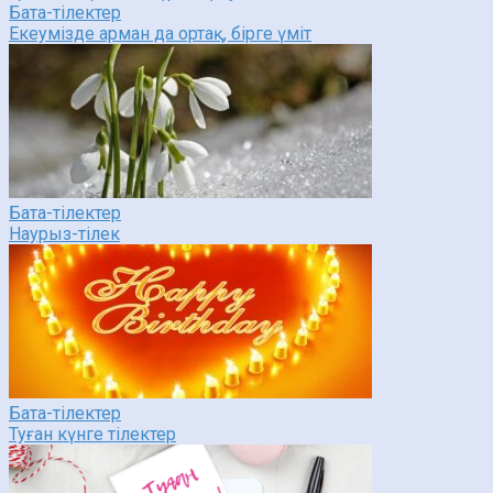
Бата-тілектер
Екеумізде арман да ортақ, бірге үміт
Бата-тілектер
Наурыз-тілек
Бата-тілектер
Туған күнге тілектер