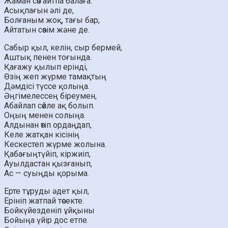
Жаман сөз айтпа балаға.
Асықпағын әлі де,
Болғаным жоқ, тағы бар,
Айтатын сөзім және де.
Сабыр қыл, келін, сыр бермей,
Аштық пенен тоғында.
Қағажу қылып ерінді,
Өзің жеп жүрме тамақтың
Дәмдісі түссе қолыңа.
Әңгімелессең біреумен,
Абайлап сөйле ақ болып.
Оңың менен солыңа.
Алдынан өтіп ордаңдап,
Келе жатқан кісінің
Кескестеп жүрме жолына.
Қабағыңтүйіп, кіржиіп,
Ауылдастан қызғанып,
Ас — суыңды қорыма.
Ерте тұруды әдет қыл,
Ерініп жатпай төсекте.
Бойкүйезденіп ұйқыны
Бойыңа үйір дос етпе.