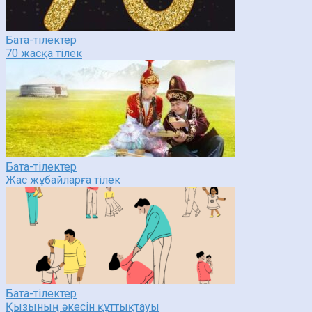
Бата-тілектер
70 жасқа тілек
Бата-тілектер
Жас жұбайларға тілек
Бата-тілектер
Қызының әкесін құттықтауы