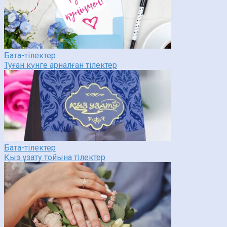
Бата-тілектер
Туған күнге арналған тілектер
Бата-тілектер
Қыз ұзату тойына тілектер