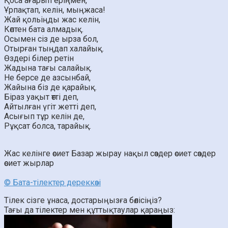
Қоса ағарып еріңмен,
Ұрпақтап, келін, мыңжаса!
Жай қольіңды жас келін,
Көптен бата алмадық.
Осымен сіз де ырза бол,
Отырған тыңдап халайық.
Өздері білер ретін
Жадына тағы салайық.
Не берсе де азсынбай,
Жайына біз де қарайық.
Біраз уақыт өтті деп,
Айтылған үгіт жетті деп,
Асығып тұр келін де,
Рұқсат болса, тарайық.
Жас келінге өсиет
Базар жырау
нақыл сөздер
өсиет сөздер
өсиет жырлар
© Бата-тілектер дереккөзі
Тілек сізге ұнаса, достарыңызға бөлісіңіз?
Тағы да тілектер мен құттықтаулар қараңыз: