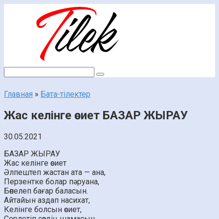
Перейти
к
контенту
Поиск:
Главная
»
Бата-тілектер
Жас келінге өсиет БАЗАР ЖЫРАУ
30.05.2021
БАЗАР ЖЫРАУ
Жас келінге өсиет
Әлпештеп жастан ата — ана,
Перзентке болар пәруана,
Бөпелеп бағар баласын.
Айтайын аздап насихат,
Келінге болсын өсиет,
Серлетіп сөздің шамасын.