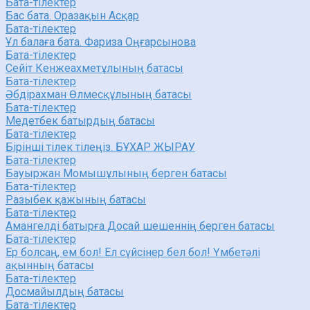
Бата-тілектер
Бас бата. Оразақын Асқар
Бата-тілектер
Ұл балаға бата. Фариза Оңғарсынова
Бата-тілектер
Сейіт Кенжеахметұлының батасы
Бата-тілектер
Әбдірахман Өлмесқұлының батасы
Бата-тілектер
Медетбек батырдың батасы
Бата-тілектер
Бірінші тілек тілеңіз. БҰХАР ЖЫРАУ
Бата-тілектер
Бауыржан Момышұлының берген батасы
Бата-тілектер
Разыбек қажының батасы
Бата-тілектер
Амангелді батырға Досай шешеннің берген батасы
Бата-тілектер
Ер болсаң, ем бол! Ел сүйсінер бел бол! Үмбетәлі
ақынның батасы
Бата-тілектер
Досмайылдың батасы
Бата-тілектер