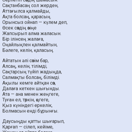
Сақтанбасаң сол жерден,
Аттағылса қалмайды,
Ақта болсаң, қарасың.
Орынсыз ойнап — күлем деп,
Өсек сөздің өзіңе
Жапсырып алма жаласын.
Бір ілінсең жалаға,
Оңайлықпен қалмайтын,
Бәлеге, келін, қаласың.
Айтатын әлі сөзім бар,
Алсаң, келін, тілімді,
Сақтарсың түйіп жадыңда,
Салмақты болсаң, білімді.
Ақылы кемге айтқан сөз,
Далаға кеткен шығынды.
Ата — ана менен жеңгеге,
Туған ел, төркін, өңгеге,
Қыз күніндегі еркелік,
Болмасын енді бұрынғы.
Даусыңды қатты шығарып,
Қарғап — сілеп, кейіме,