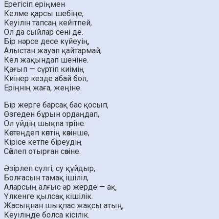
Ерегісіп еріңмен
Келме қарсы шебіңе,
Кеуілін тапсаң кейітпей,
Ол да сыйлар сені де.
Бір нәрсе десе күйеуің,
Алыстан жауап қайтармай,
Кел жақындап шеніне.
Қағып — сүртіп киімің
Киінер кезде абай бол,
Еріңнің жаға, жеңіне.
Бір жерге барсақ бас қосып,
Өзгеден бұрын ордаңдап,
Ол үйдің шықпа төріне.
Көстеңдеп көптің көзінше,
Кірісе кетпе біреудің
Сөйлеп отырған сөзіне.
Әзірлеп сүлгі, су құйдыр,
Болғасын тамақ ішіліл,
Аларсың алғыс әр жерде — ақ,
Үлкенге қылсақ кішілік.
Жасыңнан шықпас жақсы атың,
Кеуіліңде болса кісілік.