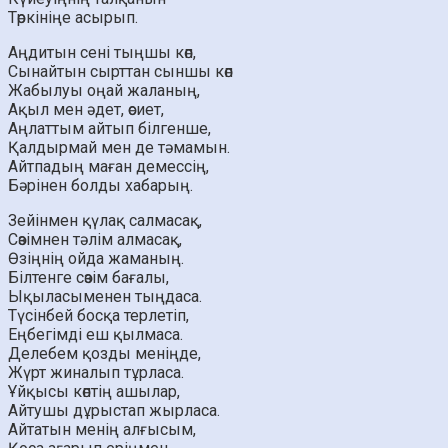
Төркініңе асырып.
Аңдитын сені тыңшы көп,
Сынайтын сырттан сыншы көп
Жабылуы оңай жаланың,
Ақыл мен әдет, өсиет,
Аңлаттым айтып білгенше,
Қалдырмай мен де тәмамын.
Айтпадың маған демессің,
Бәрінен болды хабарың.
Зейінмен қүлақ салмасақ,
Сөзімнен тәлім алмасақ,
Өзіңнің ойда жаманың.
Білтенге сөзім бағалы,
Ықыласыменен тыңдаса.
Түсінбей босқа терлетіп,
Еңбегімді еш қылмаса.
Делебем қозды меніңде,
Жүрт жиналып тұрласа.
Ұйқысы көптің ашылар,
Айтушы дұрыстап жырласа.
Айтатын менің алғысым,