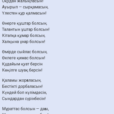
Оқудан жалықпасын!
Ауырып — сырқамасын,
Үлестен құр қалмасын!
Өнерге құштар болсын,
Талантын ұштар болсын!
Кітапқа құмар болсын,
Халқына ұнар болсын!
Өмірде сыйлас болсын,
Өкпеге қимас болсын!
Құдайым қуат берсін
Көңілге шуақ берсін!
Қаламы жорғаласын,
Бестікті дорбаласын!
Күндей боп күлімдесін,
Сындардан сүрінбесін!
Мұраттас болсын — дағы,