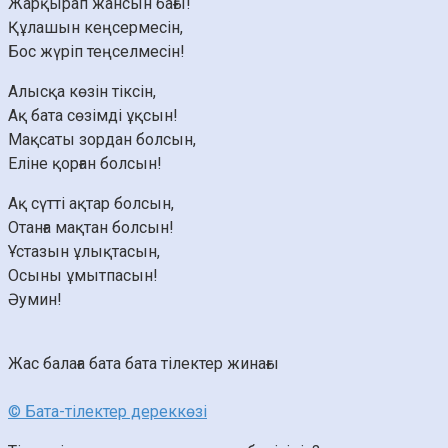
Жарқырап жансын бағы!
Құлашын кеңсермесін,
Бос жүріп теңселмесін!
Алысқа көзін тіксін,
Ақ бата сөзімді ұқсын!
Мақсаты зордан болсын,
Еліне қорған болсын!
Ақ сүтті ақтар болсын,
Отанға мақтан болсын!
Ұстазын ұлықтасын,
Осыны ұмытпасын!
Әумин!
Жас балаға бата
бата тілектер жинағы
© Бата-тілектер дереккөзі