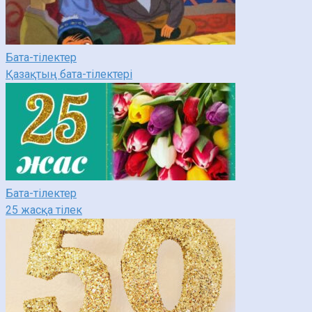
Бата-тілектер
Қазақтың бата-тілектері
Бата-тілектер
25 жасқа тілек