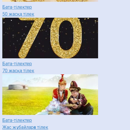
Бата-тілектер
50 жасқа тілек
Бата-тілектер
70 жасқа тілек
Бата-тілектер
Жас жұбайларға тілек