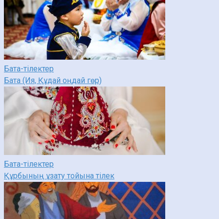
Бата-тілектер
Бата (Ия, Құдай оңдай гөр)
Бата-тілектер
Құрбының ұзату тойына тілек