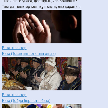
Тілек сізге ұнаса, достарыңызға бөлісіңіз?
Тағы да тілектер мен құттықтаулар қараңыз:
Бата-тілектер
Бата (Тозақтың отынан сақта)
Бата-тілектер
Бата (Тойда берілетін бата)