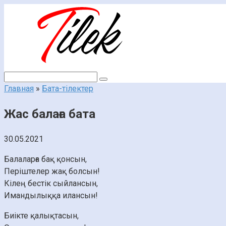
Перейти
к
контенту
Поиск:
Главная
»
Бата-тілектер
Жас балаға бата
30.05.2021
Балаларға бақ қонсын,
Періштелер жақ болсын!
Кілең бестік сыйлансын,
Имандылыққа илансын!
Биікте қалықтасын,