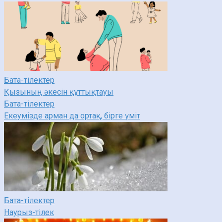
Бата-тілектер
Қызының әкесін құттықтауы
Бата-тілектер
Екеумізде арман да ортақ, бірге үміт
Бата-тілектер
Наурыз-тілек