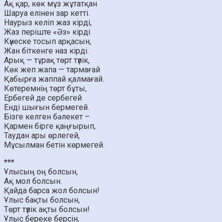
Ақ қар, көк мұз жұтатқан
Шаруа елінен зар кетті.
Наурыз келіп жаз кірді,
Жаз періште «Әз» кірді
Күнеске тосып арқасын,
Жан біткенге наз кірді.
Арық — тұрақ төрт түлік,
Көк жеп жапа — тармағай
Қабырға жаппай қалмағай.
Көтеремнің төрт бұты,
Ербегей де сербегей
Енді шығын бермегей.
Бізге келген бәлекет –
Қармен бірге қаңғырып,
Таудан ары өрлегей,
Мұсылман бетін көрмегей.
***
Ұлысың оң болсын,
Ақ мол болсын.
Қайда барса жол болсын!
Ұлыс бақты болсын,
Төрт түлік ақты болсын!
Ұлыс береке берсін,