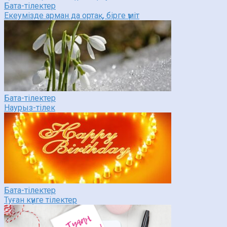
Бата-тілектер
Екеумізде арман да ортақ, бірге үміт
Бата-тілектер
Наурыз-тілек
Бата-тілектер
Туған күнге тілектер