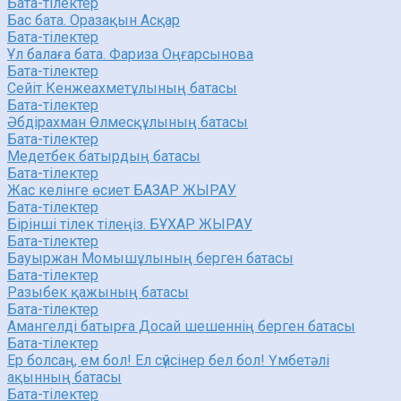
Бата-тілектер
Бас бата. Оразақын Асқар
Бата-тілектер
Ұл балаға бата. Фариза Оңғарсынова
Бата-тілектер
Сейіт Кенжеахметұлының батасы
Бата-тілектер
Әбдірахман Өлмесқұлының батасы
Бата-тілектер
Медетбек батырдың батасы
Бата-тілектер
Жас келінге өсиет БАЗАР ЖЫРАУ
Бата-тілектер
Бірінші тілек тілеңіз. БҰХАР ЖЫРАУ
Бата-тілектер
Бауыржан Момышұлының берген батасы
Бата-тілектер
Разыбек қажының батасы
Бата-тілектер
Амангелді батырға Досай шешеннің берген батасы
Бата-тілектер
Ер болсаң, ем бол! Ел сүйсінер бел бол! Үмбетәлі
ақынның батасы
Бата-тілектер