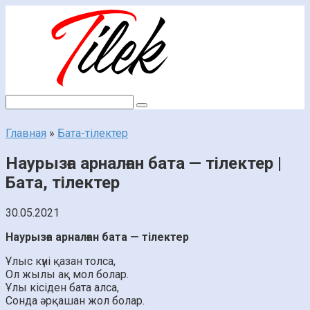
Перейти
к
контенту
Поиск:
Главная
»
Бата-тілектер
Наурызға арналған бата — тілектер |
Бата, тілектер
30.05.2021
Наурызға арналған бата — тілектер
Ұлыс күні қазан толcа,
Ол жылы ақ мол болар.
Ұлы кісіден бата алса,
Сонда әрқашан жол болар.