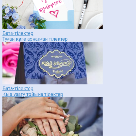
Бата-тілектер
Туған күнге арналған тілектер
Бата-тілектер
Қыз ұзату тойына тілектер