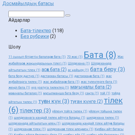
Досмайылдың батасы
Поиск:
Айдарлар
Бата-тілектер
(118)
Без рубрики
(2)
Шолу
Бата
(8)
11 сынып бітіретін балаларға бата
(1)
70 жас
(1)
Жас
жұбайларға жақындарының тілегі
(1)
Шілдехана
(1)
Шілдеханада
бата беру
(3)
асқа бата
(2)
айтылатын тілек
(1)
ас қайыру
(1)
бата беру дәстүрі
(1)
дастархан батасы
(1)
дастарханға бата
(1)
жас
жубайларга тилек
(1)
жас жұбайларға бата
(1)
жас түлектерге бата
(1)
мағыналы бата
(2)
жеңіл бата
(1)
куз узатуга тилектер
(1)
мағыналы баталар
(1)
мұсылманша бата беру
(1)
сақта
(1)
той
(1)
тойда
тілек
туған күн
(3)
туған күнге
(2)
айтатын тилек
(1)
(6)
тілектер
(3)
уйлену тойга тилек
(1)
уйлену тойына тилек
(1)
шилдеханага кандай тилек айтуга болады
(1)
шилдехана тилек
(1)
шілдеханада айтылатын өлең
(1)
шілдеханада қандай тілек айтуға болады
(1)
шілдеханаға тілек
(1)
шілдеханаға тілек өлеңмен
(1)
Құрбан айт батасы
(1)
Құрбан айтта берілетін бата
(1)
құрбан айт
(1)
құрбан айт баталары
(1)