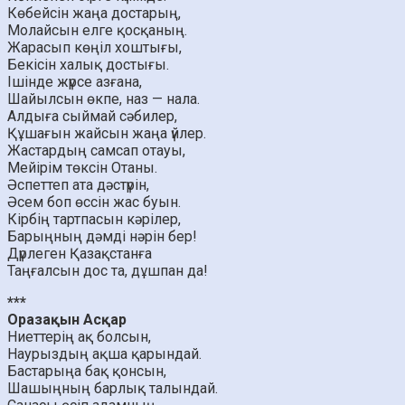
Көбейсін жаңа достарың,
Молайсын елге қосқаның.
Жарасып көңіл хоштығы,
Бекісін халық достығы.
Ішінде жүрсе азғана,
Шайылсын өкпе, наз — нала.
Алдыға сыймай сәбилер,
Құшағын жайсын жаңа үйлер.
Жастардың самсап отауы,
Мейірім төксін Отаны.
Әспеттеп ата дәстүрін,
Әсем боп өссін жас буын.
Кірбің тартпасын кәрілер,
Барыңның дәмді нәрін бер!
Дүрлеген Қазақстанға
Таңғалсын дос та, дұшпан да!
***
Оразақын Асқар
Ниеттерің ақ болсын,
Наурыздың ақша қарындай.
Бастарыңа бақ қонсын,
Шашыңның барлық талындай.