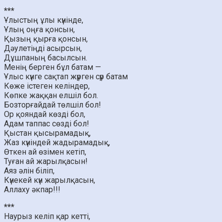
***
Ұлыстың ұлы күнінде,
Ұлың оңға қонсын,
Қызың қырға қонсын,
Дәулетіңді асырсын,
Дұшпаның басылсын.
Менің берген бұл батам —
Ұлыс күнге сақтап жүрген сүр батам
Көже істеген келіндер,
Көпке жаққан елшіл бол.
Бозторғайдай төлшіл бол!
Ор қояндай көзді бол,
Адам таппас сөзді бол!
Қыстан қысырамадық,
Жаз күніндей жадырамадық,
Өткен ай өзімен кетіп,
Туған ай жарылқасын!
Аяз әлін біліп,
Күнекей күн жарылқасын,
Аллаху әкпар!!!
***
Наурыз келіп қар кетті,