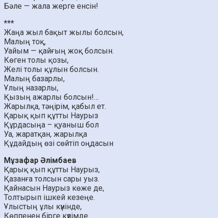
Бәле — жала жерге енсін!
***
Жаңа жыл бақыт жылы болсын,
Малың тоқ,
Уайым — қайғың жоқ болсын.
Көген толы қозы,
Желі толы құлын болсын.
Малың базарлы,
Ұлың назарлы,
Қызың ажарлы болсын!…
Жарылқа, тәңірім, қабыл ет.
Қарық қып құтты Наурыз
Құрдасыңа – қуаныш бол
Уа, жаратқан, жарылқа
Құдайдың өзі сөйтіп оңдасын
Мұзафар Әлімбаев
Қарық қып құтты Наурыз,
Қазанға толсын сары уыз.
Қайнасын Наурыз көже де,
Толтырып ішкей кезеңе.
Ұлыстың ұлы күнінде,
Көппенен бірге күлімде.