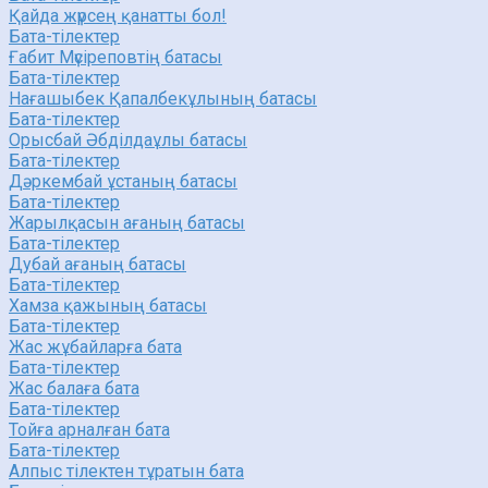
Қайда жүрсең қанатты бол!
Бата-тілектер
Ғабит Мүсіреповтің батасы
Бата-тілектер
Нағашыбек Қапалбекұлының батасы
Бата-тілектер
Орысбай Әбділдаұлы батасы
Бата-тілектер
Дәркембай ұстаның батасы
Бата-тілектер
Жарылқасын ағаның батасы
Бата-тілектер
Дубай ағаның батасы
Бата-тілектер
Хамза қажының батасы
Бата-тілектер
Жас жұбайларға бата
Бата-тілектер
Жас балаға бата
Бата-тілектер
Тойға арналған бата
Бата-тілектер
Алпыс тілектен тұратын бата