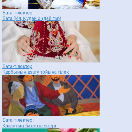
Бата-тілектер
Бата (Ия, Құдай оңдай гөр)
Бата-тілектер
Құрбының ұзату тойына тілек
Бата-тілектер
Қазақтың бата-тілектері