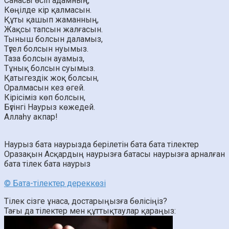
Санасы өсіп адамның,
Көңілде кір қалмасын.
Құты қашып жаманның,
Жақсы тапсын жалғасын.
Тыныш болсын даламыз,
Түгел болсын нуымыз.
Таза болсын ауамыз,
Тұнық болсын суымыз.
Қатыгездік жоқ болсын,
Оралмасын кез өгей.
Кірісіміз көп болсын,
Бүгінгі Наурыз көжедей.
Аллаһу акпар!
Наурыз бата
наурызда берілетін бата
бата тілектер
Оразақын Асқардың наурызға батасы
наурызға арналған
бата
тілек бата наурыз
© Бата-тілектер дереккөзі
Тілек сізге ұнаса, достарыңызға бөлісіңіз?
Тағы да тілектер мен құттықтаулар қараңыз: