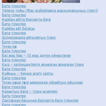
Бата-тілектер
Үйлену тойы (Жас жұбайларға жақындарының тілегі)
Бата-тілектер
Құрбан айтта берілетін бата
Бата-тілектер
Құрбан айт батасы
Бата-тілектер
Шілдеханада айтылатын тілек
Бата-тілектер
Туған күн
Бата-тілектер
Бір жас бар – 10 жас деген ойнақтаған
Бата-тілектер
Қыз – келіншектерге арналған арналған тілек
Бата-тілектер
Құйрық — бауыр асату салты
Бата-тілектер
Туған күнде түрлі мерекеде ойнайтын ойындар
Бата-тілектер
Қазақтың бата — тілек өсиетері
Бата-тілектер
Дастархан басында берілетін бата-тілектер
Бата-тілектер