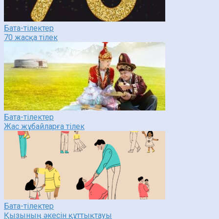
Бата-тілектер
70 жасқа тілек
Бата-тілектер
Жас жұбайларға тілек
Бата-тілектер
Қызының әкесін құттықтауы