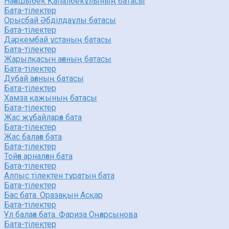
Нағашыбек Қапалбекұлының батасы
Бата-тілектер
Орысбай Әбділдаұлы батасы
Бата-тілектер
Дәркембай ұстаның батасы
Бата-тілектер
Жарылқасын ағаның батасы
Бата-тілектер
Дубай ағаның батасы
Бата-тілектер
Хамза қажының батасы
Бата-тілектер
Жас жұбайларға бата
Бата-тілектер
Жас балаға бата
Бата-тілектер
Тойға арналған бата
Бата-тілектер
Алпыс тілектен тұратын бата
Бата-тілектер
Бас бата. Оразақын Асқар
Бата-тілектер
Ұл балаға бата. Фариза Оңғарсынова
Бата-тілектер