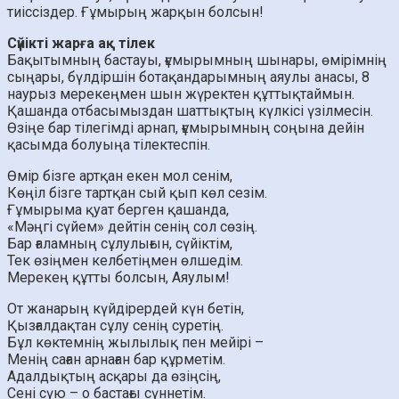
тиіссіздер. Ғұмырың жарқын болсын!
Сүйікті жарға ақ тілек
Бақытымның бастауы, ғұмырымның шынары, өмірімнің
сыңары, бүлдіршін ботақандарымның аяулы анасы, 8
наурыз мерекеңмен шын жүректен құттықтаймын.
Қашанда отбасымыздан шаттықтың күлкісі үзілмесін.
Өзіңе бар тілегімді арнап, ғұмырымның соңына дейін
қасымда болуыңа тілектеспін.
Өмір бізге артқан екен мол сенім,
Көңіл бізге тартқан сый қып көл сезім.
Ғұмырыма қуат берген қашанда,
«Мәңгі сүйем» дейтін сенің сол сөзің.
Бар ғаламның сұлулығын, сүйіктім,
Тек өзіңмен келбетіңмен өлшедім.
Мерекең құтты болсын, Аяулым!
От жанарың күйдірердей күн бетін,
Қызғалдақтан сұлу сенің суретің.
Бұл көктемнің жылылық пен мейірі –
Менің саған арнаған бар құрметім.
Адалдықтың асқары да өзіңсің,
Сені сүю – о бастағы сүннетім.