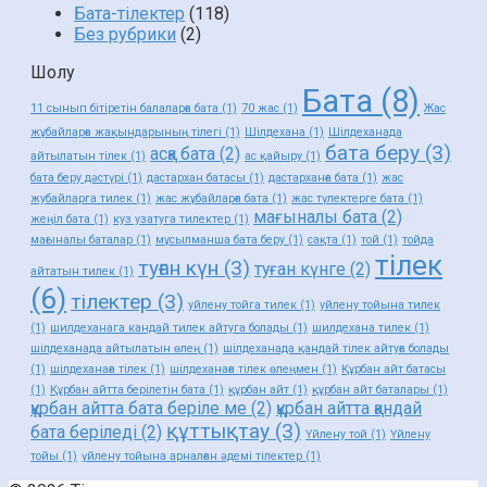
Бата-тілектер
(118)
Без рубрики
(2)
Шолу
Бата
(8)
11 сынып бітіретін балаларға бата
(1)
70 жас
(1)
Жас
жұбайларға жақындарының тілегі
(1)
Шілдехана
(1)
Шілдеханада
бата беру
(3)
асқа бата
(2)
айтылатын тілек
(1)
ас қайыру
(1)
бата беру дәстүрі
(1)
дастархан батасы
(1)
дастарханға бата
(1)
жас
жубайларга тилек
(1)
жас жұбайларға бата
(1)
жас түлектерге бата
(1)
мағыналы бата
(2)
жеңіл бата
(1)
куз узатуга тилектер
(1)
мағыналы баталар
(1)
мұсылманша бата беру
(1)
сақта
(1)
той
(1)
тойда
тілек
туған күн
(3)
туған күнге
(2)
айтатын тилек
(1)
(6)
тілектер
(3)
уйлену тойга тилек
(1)
уйлену тойына тилек
(1)
шилдеханага кандай тилек айтуга болады
(1)
шилдехана тилек
(1)
шілдеханада айтылатын өлең
(1)
шілдеханада қандай тілек айтуға болады
(1)
шілдеханаға тілек
(1)
шілдеханаға тілек өлеңмен
(1)
Құрбан айт батасы
(1)
Құрбан айтта берілетін бата
(1)
құрбан айт
(1)
құрбан айт баталары
(1)
құрбан айтта бата беріле ме
(2)
құрбан айтта қандай
құттықтау
(3)
бата беріледі
(2)
Үйлену той
(1)
Үйлену
тойы
(1)
үйлену тойына арналған әдемі тілектер
(1)