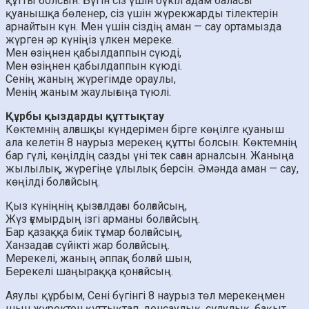
құтты болсын. Бүгін сіз үшін бүкіл адам баласы
қуанышқа бөленер, сіз үшін жүрекжарды тілектерін
арнайтын күн. Мен үшін сіздің аман — сау ортамызда
жүрген әр күніңіз үлкен мереке.
Мен өзіңнен қабылдаппын сүюді,
Мен өзіңнен қабылдаппын күюді.
Сенің жаның жүрегімде ораулы,
Менің жаным жаулығыңа түюлі.
Құрбы қыздарды құттықтау
Көктемнің алғашқы күндерімен бірге көңілге қуаныш
ала келетін 8 наурыз мерекең құтты болсын. Көктемнің
бар гүлі, көңілдің сазды үні тек саған арналсын. Жаныңа
жылылық, жүрегіңе ұлылық берсін. Әмәнда аман — сау,
көңілді болғайсың.
Қыз күніңнің қызғалдағы болғайсың,
Жүз ғұмырдың ізгі арманы болғайсың.
Бар қазаққа биік тұмар болғайсың,
Ханзадаға сүйікті жар болғайсың.
Мерекелі, жаның әппақ болғай шын,
Берекелі шаңыраққа қонғайсың.
Аяулы құрбым, Сені бүгінгі 8 наурыз төл мерекеңмен
шын жүректен құттықтап, денсаулық, сұлулық, бақыт,