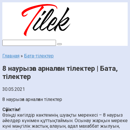
Перейти
к
контенту
Поиск:
Главная
»
Бата-тілектер
8 наурызға арналған тілектер | Бата,
тілектер
30.05.2021
8 наурызға арналған тілектер
Сүйіктім!
Өзіңді көгілдір көктемнің шуақты мерекесі – 8 наурыз
әйелдер күнімен құттықтаймын. Осынау жарқын мереке
күні мәңгілік жастық алауын, адал махаббат жылуын,