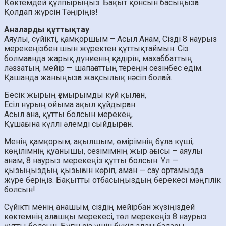
Көктемдей құлпырыңыз. Бақыт қонсын басыңызға
Қолдап жүрсін Тәңіріңіз!
Аналарды құттықтау
Аяулы, сүйікті, қамқоршым – Асыл Анам, Сізді 8 наурыз
мерекеңізбен шын жүректен құттықтаймын. Сіз
болмағанда жарық дүниенің қадірін, махаббаттың
ләззатын, мейір — шапағаттың тереңін сезінбес едім.
Қашанда жаныңызға жақсылық нәсіп болғай.
Бесік жырың ғұмырымды күй қылған,
Есіл нұрың ойыма ақыл құйдырған.
Асыл ана, құтты болсын мерекең,
Құшағына күллі әлемді сыйдырған.
Менің қамқорым, ақылшым, өмірімнің бұла күші,
көңілімнің қуанышы, сезімімнің жыр ағысы – аяулы
анам, 8 наурыз мерекеңіз құтты болсын. Ұл —
қызыңыздың қызығын көріп, аман — сау ортамызда
жүре беріңіз. Бақытты отбасыңыздың берекесі мәңгілік
болсын!
Сүйікті менің анашым, сіздің мейірбан жүзіңіздей
көктемнің алғашқы мерекесі, төл мерекеңіз 8 наурыз