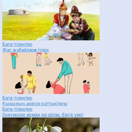
Бата-тілектер
Жас жұбайларға тілек
Бата-тілектер
Қызының әкесін құттықтауы
Бата-тілектер
Екеумізде арман да ортақ, бірге үміт