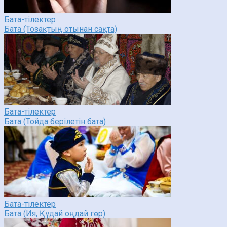
Бата-тілектер
Бата (Тозақтың отынан сақта)
Бата-тілектер
Бата (Тойда берілетін бата)
Бата-тілектер
Бата (Ия, Құдай оңдай гөр)