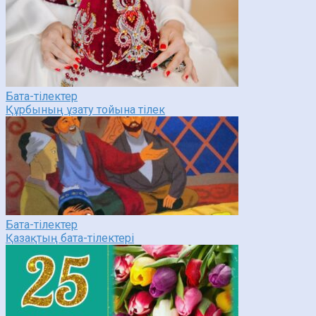
Бата-тілектер
Құрбының ұзату тойына тілек
Бата-тілектер
Қазақтың бата-тілектері