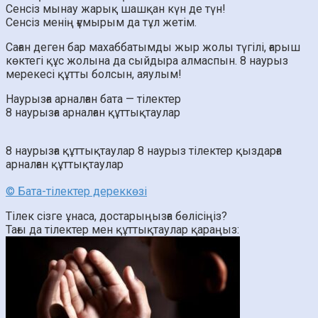
Сенсіз мынау жарық шашқан күн де түн!
Сенсіз менің ғұмырым да тұл жетім.
Саған деген бар махаббатымды жыр жолы түгілі, ғарыш
көктегі құс жолына да сыйдыра алмаспын. 8 наурыз
мерекесі құтты болсын, аяулым!
Наурызға арналған бата — тілектер
8 наурызға арналған құттықтаулар
8 наурызға құттықтаулар
8 наурыз тілектер
қыздарға
арналған құттықтаулар
© Бата-тілектер дереккөзі
Тілек сізге ұнаса, достарыңызға бөлісіңіз?
Тағы да тілектер мен құттықтаулар қараңыз: