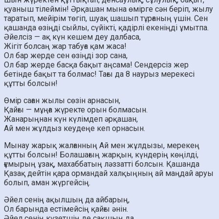
қуаныш тілеймін! Әрқашан мына өмірге сән беріп, жылу
таратып, мейірім төгіп, шуақ шашып тұрғаның үшін. Сен
қашанда өзіңді сыйлы, сүйікті, қадірлі екеніңді ұмытпа.
Әйелсіз — ақ күн кешем деу далбаса,
Жігіт болсаң жар табуға қам жаса!
Ол бар жерде сен өзіңді зор сана,
Ол бар жерде басқа бақыт аңсама! Сендерсіз жер
бетінде бақыт та болмас! Тағы да 8 наурыз мерекесі
құтты болсын!
Өмір саған жылы сөзін арнасын,
Қайғы — мұңға жүректе орын болмасын.
Жанарыңнан күн күлімдеп әрқашан,
Ай мен жұлдыз кеудеңе кеп орнасын.
Мынау жарық жалғанның Ай мен жұлдызы, мерекең
құтты болсын! Болашағың жарқын, күндерің көңілді,
ғұмырың ұзақ, махаббатың ләззатті болсын. Қашанда
Қазақ дейтін қара ормандай халқыңның ай маңдай аруы
болып, аман жүргейсің.
Әйел сенің ақылшың да айбарың,
Ол барында естімейсің қайғы әнін.
Әйел сенің күзетшің де сақшың да,