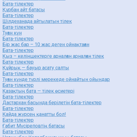
Бата-тілектер
Құрбан айт батасы
Бата-тілектер
Шілдеханада айтылатын тілек
Бата-тілектер
Туған күн
Бата-тілектер
Бір жас бар – 10 жас деген ойнақтаған
Бата-тілектер
Қыз – келіншектерге арналған арналған тілек
Бата-тілектер
Құйрық — бауыр асату салты
Бата-тілектер
Туған күнде түрлі мерекеде ойнайтын ойындар
Бата-тілектер
Қазақтың бата — тілек өсиетері
Бата-тілектер
Дастархан басында берілетін бата-тілектер
Бата-тілектер
Қайда жүрсең қанатты бол!
Бата-тілектер
Ғабит Мүсіреповтің батасы
Бата-тілектер