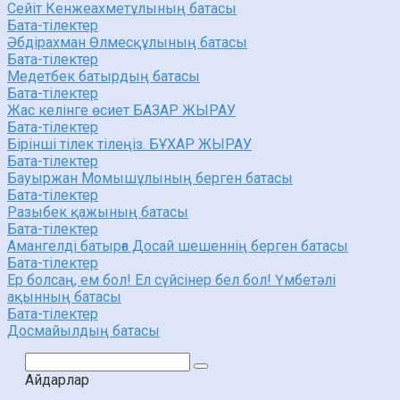
Сейіт Кенжеахметұлының батасы
Бата-тілектер
Әбдірахман Өлмесқұлының батасы
Бата-тілектер
Медетбек батырдың батасы
Бата-тілектер
Жас келінге өсиет БАЗАР ЖЫРАУ
Бата-тілектер
Бірінші тілек тілеңіз. БҰХАР ЖЫРАУ
Бата-тілектер
Бауыржан Момышұлының берген батасы
Бата-тілектер
Разыбек қажының батасы
Бата-тілектер
Амангелді батырға Досай шешеннің берген батасы
Бата-тілектер
Ер болсаң, ем бол! Ел сүйсінер бел бол! Үмбетәлі
ақынның батасы
Бата-тілектер
Досмайылдың батасы
Поиск:
Айдарлар