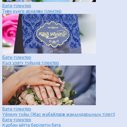
Бата-тілектер
Туған күнге арналған тілектер
Бата-тілектер
Қыз ұзату тойына тілектер
Бата-тілектер
Үйлену тойы (Жас жұбайларға жақындарының тілегі)
Бата-тілектер
Құрбан айтта берілетін бата