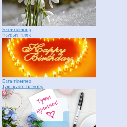
Бата-тілектер
Наурыз-тілек
Бата-тілектер
Туған күнге тілектер