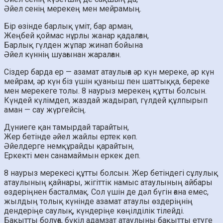
Әйел сенің мерекең мен мейрамың.
Бір өзінде барлық үміт, бар арман,
Жеңбей қоймас нұрлы жанар қадалған,
Барлық гүлден жұпар жинап бойына
Әйел күннің шуағынан жаралған.
Сіздер барда ер — азамат атаулыға әр күн мереке, әр күн
мейрам, әр күн біз үшін қуаныш пен шаттыққа, береке
мен мерекеге толы. 8 наурыз мерекең құтты болсын.
Күндей күлімдеп, жаздай жадырап, гүлдей құлпырып
аман — сау жүргейсің.
Дүниеге қан тамырдай тарайтын,
Жер бетінде әйел жайлы ертек көп.
Әйелдерге немқұрайды қарайтын,
Еркекті мен санамаймын еркек деп.
8 наурыз мерекесі құтты болсын. Жер бетіндегі сұлулық
атаулының қайнары, жігіттік намыс атаулының айбары
өздеріңнен басталмақ. Сол үшін де дәл бүгін ғана емес,
жылдың толық күнінде азамат атаулы өздеріңнің
дендеріңе саулық, күндеріңе көңілділік тілейді.
Бақытты болуға, бүкіл адамзат атаулыны бақытты етуге