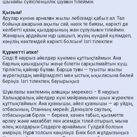
шынайы сүйіспеншілік шуағын тілеймін.
Қызым!
Арулар күніне арналған жылы лебізімді қабыл ал. Тал
бойыңа ажарына ақылы сай, нәзік те биязы, көрікті де
келбетті қазақ қыздарының жан сұлулығын тілеймін.
Жанарың әрдайым нұр шашып, жүзің күндей күлімдеп,
көңілің көктемдей көрікті болсын! Ізгі тілекпен:
Құрметті әпке!
Сізді 8 наурыз әйелдер күнімен құттықтаймын. Ана
барлық қиындықты жеңе білетін сарқылмайтын күш,
тірліктің қайнар бұлағы. Барша туған — туысты жылы
жүрегіңіздің мейірімділігі мен ыстық ықыласына бөлей
беріңіз. Ізгі тілекпен, бауырыңыз
Шұғылалы көктемнің алғашқы мерекесі – 8 наурыз
Халықаралық әйелдер күні мейрамымен шын жүректен
құттықтаймын. Ана қуанышы, әйел қуанышы — әр үйдің,
отбасының, Отанның мерейі. Деніңізге саулық,
отбасыңызға бірлік — береке, кенен табыс, қызметте
өрлеу және махаббат пен әсемдік тілей отырып, мына
өлең жолдарын Сіздерге арнаймын: Гүлдей болсын
өміріңіз, Нұрға толсын көңіліңіз. Биік боп жұлдызыңыз