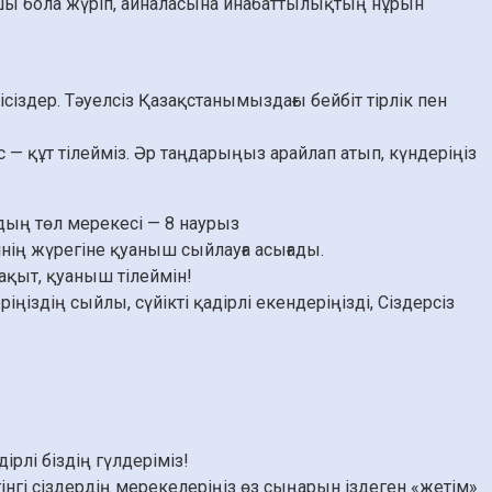
басшы бола жүріп, айналасына инабаттылықтың нұрын
сіздер. Тәуелсіз Қазақстанымыздағы бейбіт тірлік пен
 — құт тілейміз. Әр таңдарыңыз арайлап атып, күндеріңіз
ың төл мерекесі — 8 наурыз
інің жүрегіне қуаныш сыйлауға асығады.
ақыт, қуаныш тілеймін!
іздің сыйлы, сүйікті қадірлі екендеріңізді, Сіздерсіз
рлі біздің гүлдеріміз!
гінгі сіздердің мерекелеріңіз өз сыңарын іздеген «жетім»