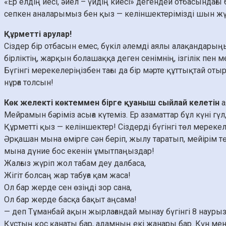
«Ер елдің иесі, әйел – үйдің киесі» дегендей отбасындағ
сепкен аналарымыз бен қыз — келіншектерімізді шын ж
Құрметті арулар!
Сіздер бір отбасын емес, бүкіл әлемді аялы алақандарыңы
бірліктің, жарқын болашаққа деген сенімнің, ізгілік пен м
Бүгінгі мерекелеріңізбен тағы да бір мәрте құттықтай от
нұрға толсын!
Көк желекті көктеммен бірге қуаныш сыйлай келетін
а
Мейрамын бәріміз асыға күтеміз. Ер азаматтар бұл күні г
Құрметті қыз — келіншектер! Сіздерді бүгінгі төл мереке
Әрқашан мына өмірге сән беріп, жылу таратып, мейірім тө
мына дүние бос екенін ұмытпаңыздар!
Жалғыз жүріп жол табам деу далбаса,
Жігіт болсаң жар табуға қам жаса!
Ол бар жерде сен өзіңді зор сана,
Ол бар жерде басқа бақыт аңсама!
— деп Тұманбай ақын жырлағандай мынау бүгінгі 8 наурыз
Құстың қос қанаты бар, адамның екі жанары бар. Күн мен т