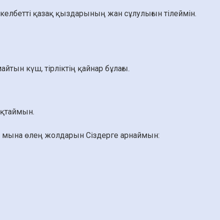
е келбетті қазақ қыздарының жан сұлулығын тілеймін.
тын күш, тірліктің қайнар бұлағы.
қтаймын.
ып, мына өлең жолдарын Сіздерге арнаймын: