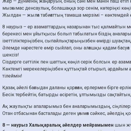
Жер — дүниенің жаңаруын, оның сәні мен мәнін паш етіп
мызғымас денсаулық, болашаққа зор сенім, көтеріңкі көңіл
Жылдан — жылға табиғаттың тамаша мерзімі – көктемдей 
8 наурыз – ер азаматтардың назарынан тыс қалмайтын мер
берекесі мен ұйытқысы болып табылатын біздің аналарым
ізеттіліктеріңізбен, сыпайлықтарыңызбен өмірді шуақ
Әлемде нәрестеге өмір сыйлап, оны алғашқы қадам басуға 
шексіз!
Сіздерге сәттілік пен шаттық көңіл серік болсын. ер аза
Көктемгі мерекелеріңізбен құттықтай отырып, әрдайым ә
тілеймін!
Қазақ әйелі бағзыдан даланы қорғаған, ерлермен бірге ерлік
Бесік тербейтін, батырды өсіретін, ұлтымызды сақтайтын, е
Ақ жаулықты апаларымыз бен аналарымыздың, сіңлілерім
Отан отбасынан басталады деген ұғымға сәйкес, әйелдің қо
8 — наурыз Халықаралық әйелдер мейрамымен
шын жүр