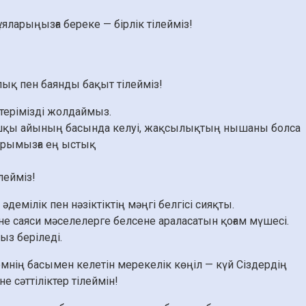
ларыңызға береке — бірлік тілейміз!
ық пен баянды бақыт тілейміз!
терімізді жолдаймыз.
ғашқы айының басында келуі, жақсылықтың нышаны болса
дарымызға ең ыстық
лейміз!
демілік пен нәзіктіктің мәңгі белгісі сияқты.
әне саяси мәселелерге белсене араласатын қоғам мүшесі.
ыз беріледі.
мнің басымен келетін мерекелік көңіл — күй Сіздердің
е сәттіліктер тілеймін!