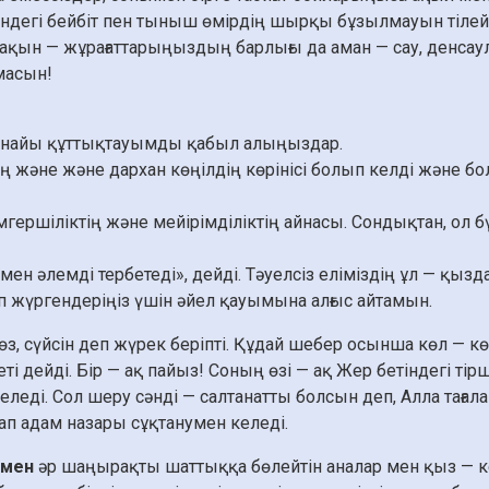
еліндегі бейбіт пен тыныш өмірдің шырқы бұзылмауын тілей
қын — жұрағаттарыңыздың барлығы да аман — сау, денса
масын!
ынайы құттықтауымды қабыл алыңыздар.
тің және және дархан көңілдің көрінісі болып келді және б
дамгершіліктің және мейірімділіктің айнасы. Сондықтан, ол
ен әлемді тербетеді», дейді. Тәуелсіз еліміздің ұл — қызда
ып жүргендеріңіз үшін әйел қауымына алғыс айтамын.
өз, сүйсін деп жүрек беріпті. Құдай шебер осынша көл — к
ті дейді. Бір — ақ пайыз! Соның өзі — ақ Жер бетіндегі тірш
еледі. Сол шеру сәнді — салтанатты болсын деп, Алла тағ
ап адам назары сұқтанумен келеді.
імен
әр шаңырақты шаттыққа бөлейтін аналар мен қыз — 