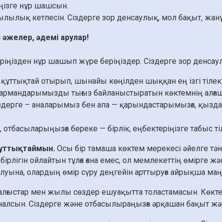
ңізге нұр шашсын.
лық кетпесін. Сіздерге зор денсаулық, мол бақыт, жанұя
і әжелер, әдемі арулар!
ізден нұр шашып жүре беріңіздер. Сіздерге зор денсаул
құттықтай отырып, шынайы көңілден шыққан ең ізгі тілек
ен армандарымызды тығыз байланыстыратын көктемнің ал
 Сіздерге – аналарымыз бен апа — қарындастарымызға, қыз
отбасыларыңызға береке — бірлік, еңбектеріңізге табыс ті
құттықтаймын.
Осы бір тамаша көктем мерекесі әйелге тән ә
ірлігін ойлайтын тұлға ғана емес, ол мемлекеттің өмірге ж
алуына, олардың өмір сүру деңгейін арттыруға айрықша маң
 алғыстар мен жылы сөздер ешуақытта толастамасын. Көкте
айналсын. Сіздерге және отбасылыраңызға әрқашан бақыт жән