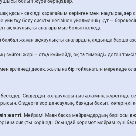
стаушысы болып жүре беріңіздер.
ошақ қасы» секілді қарапайым көрінгенімен, нақтырақ зер с
гіне ұйытқу болу сияқты негізінен үйелменнің құт — берекес
дегі ақ жаулықты аналарымыз болып келеді.
 балбұл жанған ақжаулықты аналардың алдында барша аза
 сүйген жері – отқа күймейді, оқ та тимейді» деген тәмс
ен әрленеді десек, жылына бір тойланатын мерекеде олар
бесіздер. Сіздердің қолдауларыңыз әркімнің жүрегінде с
арысын. Сіздерге зор денсаулық, баянды бақыт, көтеріңкі кө
ліп жетті.
Мейрам! Маған басқа мейрамдардың бәрі осы ға
і ғана сияқты көрінеді. Осындай керемет мейрам күні бар