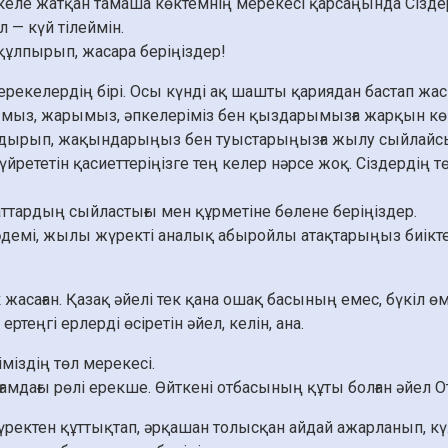
 келе жатқан тамаша көктемнің мерекесі қарсаңында Сізде
 — күй тілеймін.
құлпырып, жасара беріңіздер!
екелердің бірі. Осы күнді ақ шашты қариядан бастап жас ж
ыз, жарымыз, әпкелеріміз бен қыздарымызға жарқын көңіл
тандырып, жақындарыңыз бен туыстарыңызға жылу сыйлайс
үйрететін қасиеттеріңізге тең келер нәрсе жоқ. Сіздердің 
маттардың сыйластығы мен құрметіне бөлене беріңіздер.
демі, жылы жүректі аналық абыройлы атақтарыңыз биіктей
 жасаған. Қазақ әйелі тек қана ошақ басының емес, бүкіл өмірі
ртеңгі ерлерді өсіретін әйел, келін, ана.
іздің төл мерекесі.
ғамдағы рөлі ерекше. Өйткені отбасының құты болған әйел От
ектен құттықтап, әрқашан толысқан айдай ажарланып, к