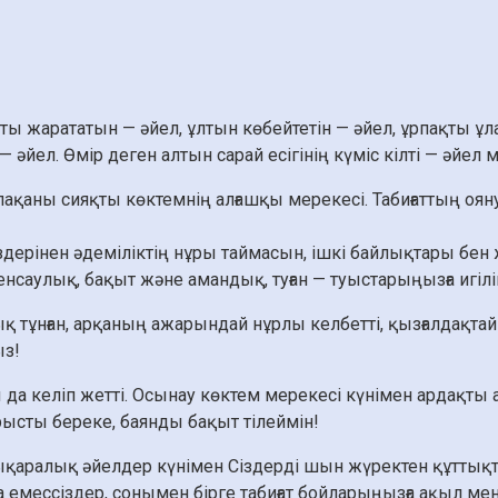
ы жарататын — әйел, ұлтын көбейтетін — әйел, ұрпақты ұлас
 әйел. Өмір деген алтын сарай есігінің күміс кілті — әйел 
ақаны сияқты көктемнің алғашқы мерекесі. Табиғаттың оя
рінен әдеміліктің нұры таймасын, ішкі байлықтары бен жү
нсаулық, бақыт және амандық, туған — туыстарыңызға игілік
қ тұнған, арқаның ажарындай нұрлы келбетті, қызғалдақта
ыз!
 да келіп жетті. Осынау көктем мерекесі күнімен ардақ
ысты береке, баянды бақыт тілеймін!
ықаралық әйелдер күнімен Сіздерді шын жүректен құттық
а емессіздер, сонымен бірге табиғат бойларыңызға ақыл мен 