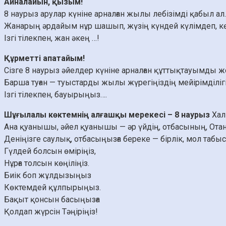
Айналайын, қызым!
8 наурыз арулар күніне арналған жылы лебізімді қабыл ал
Жанарың әрдайым нұр шашып, жүзің күндей күлімдеп, көң
Ізгі тілекпен, жан әкең …!
Құрметті апатайым!
Сізге 8 наурыз әйелдер күніне арналған құттықтауымды 
Барша туған — туыстарды жылы жүрегіңіздің мейірімділіг
Ізгі тілекпен, бауырыңыз….
Шұғылалы көктемнің алғашқы мерекесі – 8 наурыз
Хал
Ана қуанышы, әйел қуанышы — әр үйдің, отбасының, Ота
Деніңізге саулық, отбасыңызға береке — бірлік, мол таб
Гүлдей болсын өміріңіз,
Нұрға толсын көңіліңіз.
Биік боп жұлдызыңыз
Көктемдей құлпырыңыз.
Бақыт қонсын басыңызға
Қолдап жүрсін Тәңіріңіз!