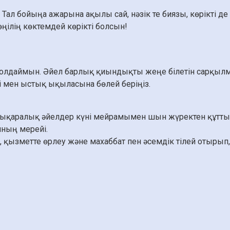
. Тал бойыңа ажарына ақылы сай, нәзік те биязы, көрікті д
ілің көктемдей көрікті болсын!
жолдаймын. Әйел барлық қиындықты жеңе білетін сарқылмай
і мен ыстық ықыласына бөлей беріңіз.
ықаралық әйелдер күні мейрамымен шын жүректен құтты
нның мерейі.
ыс, қызметте өрлеу және махаббат пен әсемдік тілей отыр