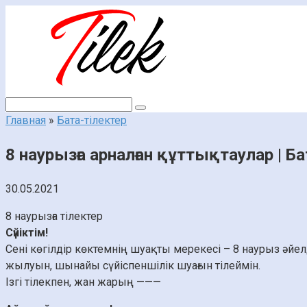
Перейти
к
контенту
Поиск:
Главная
»
Бата-тілектер
8 наурызға арналған құттықтаулар | Ба
30.05.2021
8 наурызға тілектер
Сүйіктім!
Сені көгілдір көктемнің шуақты мерекесі – 8 наурыз әй
жылуын, шынайы сүйіспеншілік шуағын тілеймін.
Ізгі тілекпен, жан жарың ———