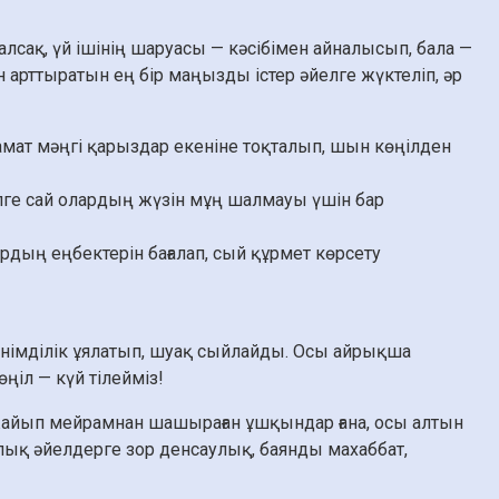
алсақ, үй ішінің шаруасы — кәсібімен айналысып, бала —
ін арттыратын ең бір маңызды істер әйелге жүктеліп, әр
мат мәңгі қарыздар екеніне тоқталып, шын көңілден
ілге сай олардың жүзін мұң шалмауы үшін бар
дың еңбектерін бағалап, сый құрмет көрсету
енімділік ұялатып, шуақ сыйлайды. Осы айрықша
ңіл — күй тілейміз!
жайып мейрамнан шашыраған ұшқындар ғана, осы алтын
лық әйелдерге зор денсаулық, баянды махаббат,