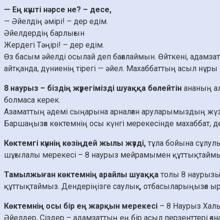
— Ең күшті нәрсе не? – десе,
— Әйелдің әмірі! – дер едім.
Әйелдердің барлығын
Жердегі Тәңірі! – дер едім.
Өз басым әйелді осылай деп бағалаймын. Өйткені, адамзатт
айтқанда, дүниенің тірегі — әйел. Махаббаттың асыл нұры —
8 наурыз – біздің жүрегімізді шуаққа бөлейтін
ананың ал
болмаса керек.
Азаматтың әдемі сыңарына арналған аруларымыздың жүзде
Баршаңызға көктемнің осы күнгі мерекесінде махаббат, де
Көктемгі күннің көзіңдей жылы жүзді,
тұла бойына сұлулы
шұғылалы мерекесі – 8 наурыз мейрамымен құттықтайм
Тамылжыған көктемнің арайлы шуаққа
толы 8 наурызы
құттықтаймыз. Дендеріңізге саулық, отбасыларыңызға ыр
Көктемнің осы бір ең жарқын мерекесі
– 8 Наурыз Хал
Әйелдер, Сіздер – адамзаттың ең бір асыл перзенттері ған