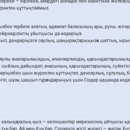
ы береке — бірлікке, өмірдегі әсемдік пен нәзіктікке жол
үректен құттықтаймыз.
збен тербете алатын, адамзат баласының ары, рухы, жігері
ейірімділіктің ұйытқысы да өздеріңіз.
ырып, дендеріңізге саулық, шаңырақтарыңызға шаттық, ырыс
яулы аналарымыздың, әпкелеріміздің, қарындастарымызд
үл, сыйлық дайындап, анасының, қарындастарының, сүйіктіс
леріңізбен шын жүректен құттықтап, денсаулық, сұлулық, б
гіп, шуақ шашып тұрғандарыңыз үшін Сіздер қашанда өздерің
 халықаралық қыз — келіншектер мерекесінің ұйтқысы қаді
үн бар, Ай мен Күн бар. Сіздерсіз жігіт жүрегі — жетім. Бү