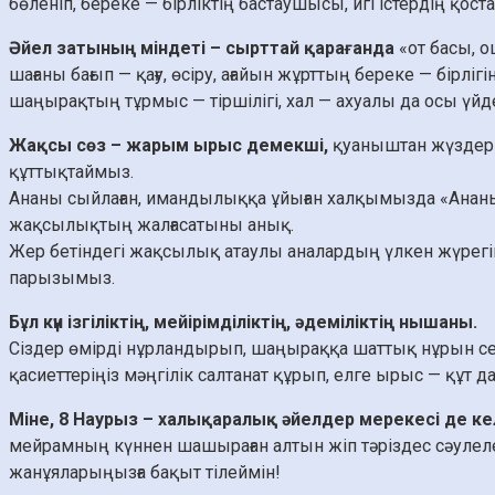
бөленіп, береке — бірліктің бастаушысы, игі істердің қо
Әйел затының міндеті – сырттай қарағанда
«от басы, 
шағаны бағып — қағу, өсіру, ағайын жұрттың береке — бірлі
шаңырақтың тұрмыс — тіршілігі, хал — ахуалы да осы үй
Жақсы сөз – жарым ырыс демекші,
қуаныштан жүздері
құттықтаймыз.
Ананы сыйлаған, имандылыққа ұйыған халқымызда «Ананың
жақсылықтың жалғасатыны анық.
Жер бетіндегі жақсылық атаулы аналардың үлкен жүрегім
парызымыз.
Бұл күн ізгіліктің, мейірімділіктің, әдеміліктің нышаны.
Сіздер өмірді нұрландырып, шаңыраққа шаттық нұрын се
қасиеттеріңіз мәңгілік салтанат құрып, елге ырыс — құт д
Міне, 8 Наурыз – халықаралық әйелдер мерекесі де ке
мейрамның күннен шашыраған алтын жіп тәріздес сәулелер
жанұяларыңызға бақыт тілеймін!