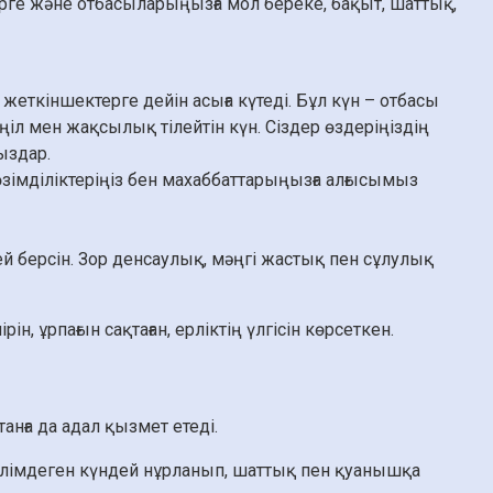
рге және отбасыларыңызға мол береке, бақыт, шаттық,
еткіншектерге дейін асыға күтеді. Бұл күн – отбасы
 мен жақсылық тілейтін күн. Сіздер өздеріңіздің
ыздар.
төзімділіктеріңіз бен махаббаттарыңызға алғысымыз
 берсін. Зор денсаулық, мәңгі жастық пен сұлулық
н, ұрпағын сақтаған, ерліктің үлгісін көрсеткен.
анға да адал қызмет етеді.
үлімдеген күндей нұрланып, шаттық пен қуанышқа