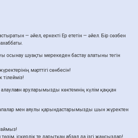
тыратын — әйел, еркекті Ер ететін — әйел. Бір сөзбен
махаббаты.
нуы осынау шуақты мерекеден бастау алатыны тегін
ректерінің мәрттігі сөнбесін!
 тілейміз!
й алаулаған аруларымызды көктемнің күлім қаққан
ты апалар мен аяулы қарындастарымызды шын жүректен
таймыз!
төзім, іскерлік те дарытқан абзал да ізгі жансыздар!