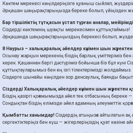
Көктем мерекесі көңілдеріңізге қуаныш сыйлап, жүздері
Әрқашан шаңырақтарыңызда береке болып, үйіңізден жылы
Бар тіршіліктің тұтқасын ұстап тұрған аналар, мейірімд
Сіздерді көктемнің шуақты мерекесімен құттықтаймыз!
Әрқашанда шаңырақтарыңыздың берекесі болып, жүздерің
8 Наурыз – халықаралық әйелдер күнімен шын жүректен
Осынау жарқын мерекенің біздің барлық үміттеріміз б
керек. Қашаннан бергі дәстүріміз бойынша біз бұл күні
құттықтауларымыз бен ең ізгі тілектерімізді жолдаймыз.
Сіздерге шынайы көңілден зор денсаулық, баянды бақыт, 
Сіздерді Халықаралық әйелдер күнімен шын жүректен 
Біздің қазіргі қоғамымызда әйел тек отбасының береке — б
Сондықтан біздің елімізде әйел адамның әлеуметтік қорғ
Қымбатты ханымдар!
Сіздердің атыңызға айтылатын ақ
сергектіктеріңіз бен күш — жігерлеріңіздің қуат көзіне 