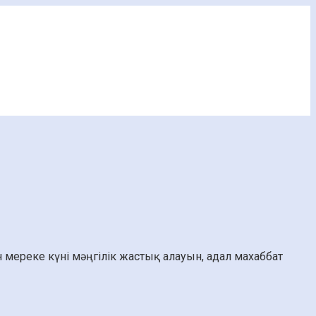
мереке күні мәңгілік жастық алауын, адал махаббат