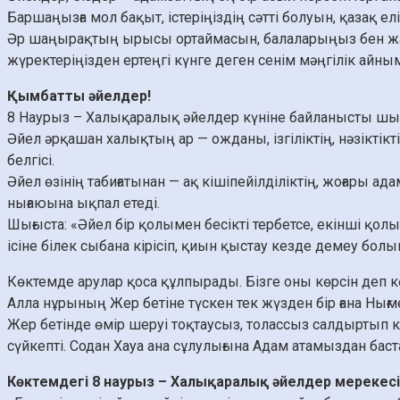
Баршаңызға мол бақыт, істеріңіздің сәтті болуын, қазақ 
Әр шаңырақтың ырысы ортаймасын, балаларыңыз бен жа
жүректеріңізден ертеңгі күнге деген сенім мәңгілік айны
Қымбатты әйелдер!
8 Наурыз – Халықаралық әйелдер күніне байланысты ш
Әйел әрқашан халықтың ар — ожданы, ізгіліктің, нәзіктік
белгісі.
Әйел өзінің табиғатынан — ақ кішіпейілділіктің, жоғары а
нығаюына ықпал етеді.
Шығыста: «Әйел бір қолымен бесікті тербетсе, екінші қолым
ісіне білек сыбана кірісіп, қиын қыстау кезде демеу бол
Көктемде арулар қоса құлпырады. Бізге оны көрсін деп к
Алла нұрының Жер бетіне түскен тек жүзден бір ғана Нығме
Жер бетінде өмір шеруі тоқтаусыз, толассыз салдыртып к
сүйкепті. Содан Хауа ана сұлулығына Адам атамыздан баст
Көктемдегі 8 наурыз – Халықаралық әйелдер мерекес