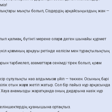
міз!
улықтары мықты болып, Сіздердің әрқайсыңыздың жан —
олып қалмақ, бүгінгі мереке оларға деген шынайы құрмет
 бүкіл қоғамның арқауы ретінде келісім мен тұрақтылықтың
рын тәрбиелеп, азаматтарға сенімді тірек болып, қоғам
өсір сұлулықты көз алдымызға үйіп — төккен. Осының бәрі
ілік отын жағуға жетіп жатыр. Сол бір пайыз нұр арқасында
ала Хауа анамызды жаратқанда оның дидарына нәзік нұр
келіншектердің қуанышына ортақпыз.