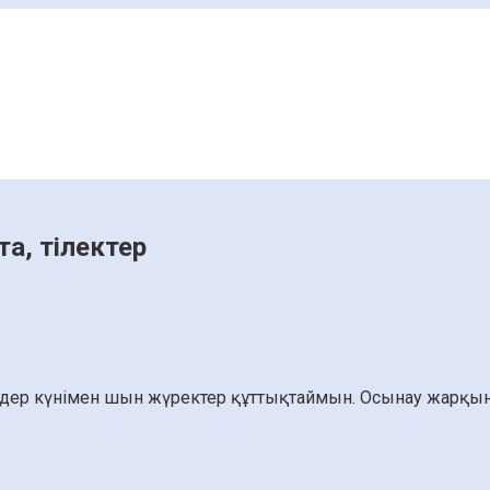
та, тілектер
елдер күнімен шын жүректер құттықтаймын. Осынау жарқын 