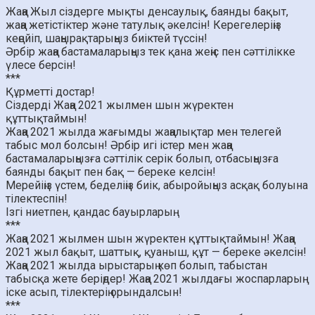
Жаңа Жыл сіздерге мықты денсаулық, баянды бақыт,
жаңа жетістіктер және татулық әкелсін! Керегелеріңіз
кеңейіп, шаңырақтарыңыз биіктей түссін!
Әрбір жаңа бастамаларыңыз тек қана жеңіс пен сәттілікке
үлесе берсін!
***
Құрметті достар!
Сіздерді Жаңа 2021 жылмен шын жүректен
құттықтаймын!
Жаңа 2021 жылда жағымды жаңалықтар мен телегей
табыс мол болсын! Әрбір игі істер мен жаңа
бастамаларыңызға сәттілік серік болып, отбасыңызға
баянды бақыт пен бақ — береке келсін!
Мерейіңіз үстем, беделіңіз биік, абыройыңыз асқақ болуына
тілектеспін!
Ізгі ниетпен, қандас бауырларың.
***
Жаңа 2021 жылмен шын жүректен құттықтаймын! Жаңа
2021 жыл бақыт, шаттық, қуаныш, құт — береке әкелсін!
Жаңа 2021 жылда ырыстарың көп болып, табыстан
табысқа жете беріңдер! Жаңа 2021 жылдағы жоспарларың
іске асып, тілектерің орындалсын!
***