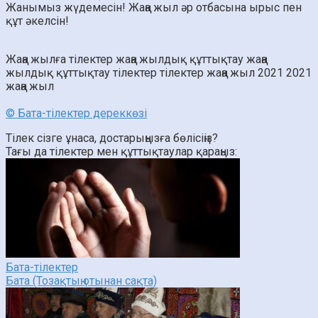
Жанымыз жүдемесін! Жаңа жыл әр отбасына ырыс пен
құт әкелсін!
Жаңа жылға тілектер
жаңа жылдық құттықтау
жаңа
жылдық құттықтау тілектер
тілектер
жаңа жыл 2021
2021
жаңа жыл
© Бата-тілектер дереккөзі
Тілек сізге ұнаса, достарыңызға бөлісіңіз?
Тағы да тілектер мен құттықтаулар қараңыз:
Бата-тілектер
Бата (Тозақтың отынан сақта)