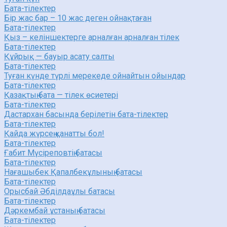
Бата-тілектер
Бір жас бар – 10 жас деген ойнақтаған
Бата-тілектер
Қыз – келіншектерге арналған арналған тілек
Бата-тілектер
Құйрық — бауыр асату салты
Бата-тілектер
Туған күнде түрлі мерекеде ойнайтын ойындар
Бата-тілектер
Қазақтың бата — тілек өсиетері
Бата-тілектер
Дастархан басында берілетін бата-тілектер
Бата-тілектер
Қайда жүрсең қанатты бол!
Бата-тілектер
Ғабит Мүсіреповтің батасы
Бата-тілектер
Нағашыбек Қапалбекұлының батасы
Бата-тілектер
Орысбай Әбділдаұлы батасы
Бата-тілектер
Дәркембай ұстаның батасы
Бата-тілектер