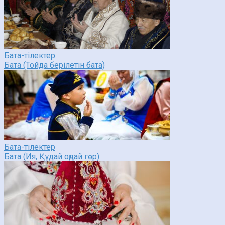
Бата-тілектер
Бата (Тойда берілетін бата)
Бата-тілектер
Бата (Ия, Құдай оңдай гөр)