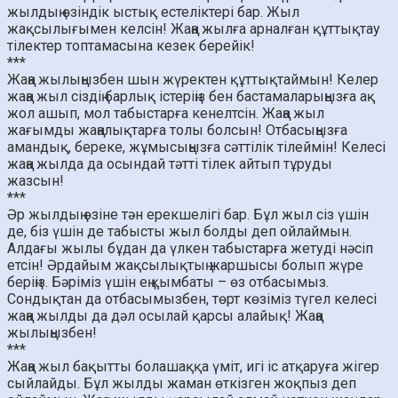
жылдың өзіндік ыстық естеліктері бар. Жыл
жақсылығымен келсін! Жаңа жылға арналған құттықтау
тілектер топтамасына кезек берейік!
***
Жаңа жылыңызбен шын жүректен құттықтаймын! Келер
жаңа жыл сіздің барлық істеріңіз бен бастамаларыңызға ақ
жол ашып, мол табыстарға кенелтсін. Жаңа жыл
жағымды жаңалықтарға толы болсын! Отбасыңызға
амандық, береке, жұмысыңызға сәттілік тілеймін! Келесі
жаңа жылда да осындай тәтті тілек айтып тұруды
жазсын!
***
Әр жылдың өзіне тән ерекшелігі бар. Бұл жыл сіз үшін
де, біз үшін де табысты жыл болды деп ойлаймын.
Алдағы жылы бұдан да үлкен табыстарға жетуді нәсіп
етсін! Әрдайым жақсылықтың жаршысы болып жүре
беріңіз. Бәріміз үшін ең қымбаты – өз отбасымыз.
Сондықтан да отбасымызбен, төрт көзіміз түгел келесі
жаңа жылды да дәл осылай қарсы алайық! Жаңа
жылыңызбен!
***
Жаңа жыл бақытты болашаққа үміт, игі іс атқаруға жігер
сыйлайды. Бұл жылды жаман өткізген жоқпыз деп