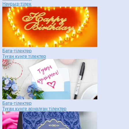
Наурыз-тілек
Бата-тілектер
Туған күнге тілектер
Бата-тілектер
Туған күнге арналған тілектер