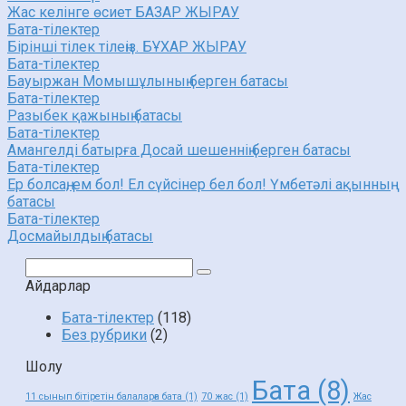
Жас келінге өсиет БАЗАР ЖЫРАУ
Бата-тілектер
Бірінші тілек тілеңіз. БҰХАР ЖЫРАУ
Бата-тілектер
Бауыржан Момышұлының берген батасы
Бата-тілектер
Разыбек қажының батасы
Бата-тілектер
Амангелді батырға Досай шешеннің берген батасы
Бата-тілектер
Ер болсаң, ем бол! Ел сүйсінер бел бол! Үмбетәлі ақынның
батасы
Бата-тілектер
Досмайылдың батасы
Поиск:
Айдарлар
Бата-тілектер
(118)
Без рубрики
(2)
Шолу
Бата
(8)
11 сынып бітіретін балаларға бата
(1)
70 жас
(1)
Жас