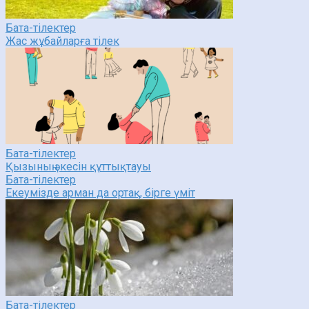
Бата-тілектер
Жас жұбайларға тілек
Бата-тілектер
Қызының әкесін құттықтауы
Бата-тілектер
Екеумізде арман да ортақ, бірге үміт
Бата-тілектер