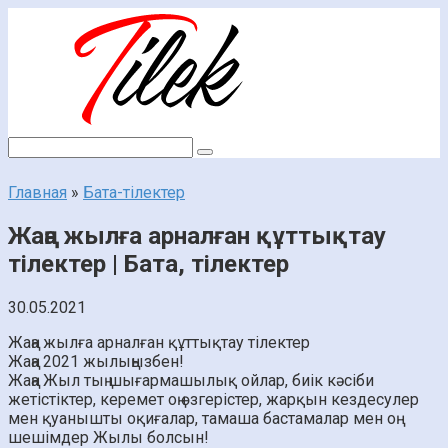
Перейти
к
контенту
Поиск:
Главная
»
Бата-тілектер
Жаңа жылға арналған құттықтау
тілектер | Бата, тілектер
30.05.2021
Жаңа жылға арналған құттықтау тілектер
Жаңа 2021 жылыңызбен!
Жаңа Жыл тың шығармашылық ойлар, биік кәсіби
жетістіктер, керемет оң өзгерістер, жарқын кездесулер
мен қуанышты оқиғалар, тамаша бастамалар мен оң
шешімдер Жылы болсын!