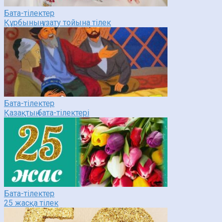
Бата-тілектер
Құрбының ұзату тойына тілек
Бата-тілектер
Қазақтың бата-тілектері
Бата-тілектер
25 жасқа тілек