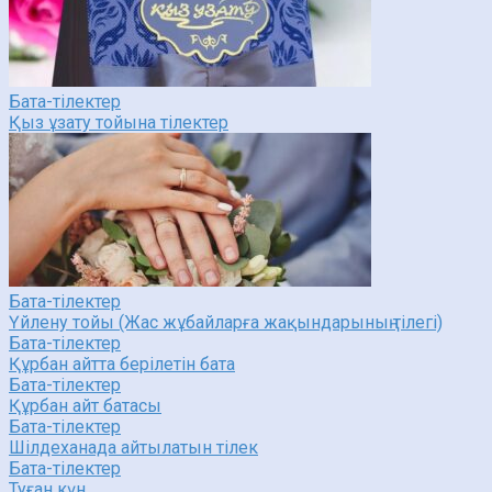
Бата-тілектер
Қыз ұзату тойына тілектер
Бата-тілектер
Үйлену тойы (Жас жұбайларға жақындарының тілегі)
Бата-тілектер
Құрбан айтта берілетін бата
Бата-тілектер
Құрбан айт батасы
Бата-тілектер
Шілдеханада айтылатын тілек
Бата-тілектер
Туған күн