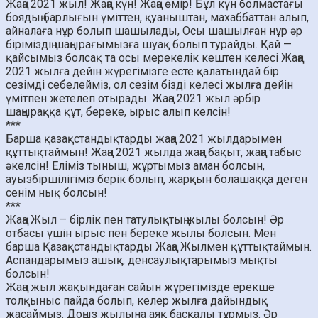
Жаңа 2021 жыл! Жаңа күн! Жаңа өмір! Бұл күн болмастағы
боядың барлығын үміттен, қуаныштан, махаббаттан алып,
айналаға нұр болып шашылады, Осы шашылған нұр әр
біріміздің шаңырағымызға шуақ болып турайды. Қай —
қайсымыз болсақ та осы мерекелік кештен келесі Жаңа
2021 жылға дейін жүрегімізге есте қалатындай бір
сезімді себелейміз, ол сезім бізді келесі жылға дейін
үмітпен жетелеп отырады. Жаңа 2021 жыл әрбір
шаңыраққа құт, береке, ырыс алып келсін!
***
Барша қазақстандықтарды жаңа 2021 жылдарымен
құттықтаймын! Жаңа 2021 жылда жаңа бақыт, жаңа табыс
әкелсін! Еліміз тыныш, жұртымыз аман болсын,
ауызбіршілігіміз берік болып, жарқын болашаққа деген
сенім нық болсын!
***
Жаңа Жыл – бірлік пен татулықтың жылы болсын! Әр
отбасы үшін ырыс пен береке жылы болсын. Мен
барша Қазақстандықтарды Жаңа Жылмен құттықтаймын.
Аспандарымыз ашық, денсаулықтарымыз мықты
болсын!
Жаңа жыл жақындаған сайын жүрегімізде ерекше
толқыныс пайда болып, келер жылға дайындық
жасаймыз. Доңыз жылына аяқ басқалы тұрмыз. Әр