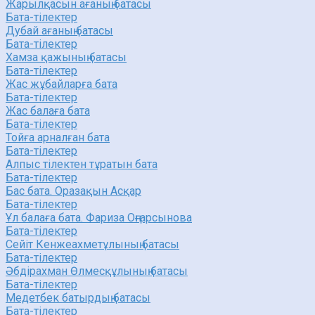
Жарылқасын ағаның батасы
Бата-тілектер
Дубай ағаның батасы
Бата-тілектер
Хамза қажының батасы
Бата-тілектер
Жас жұбайларға бата
Бата-тілектер
Жас балаға бата
Бата-тілектер
Тойға арналған бата
Бата-тілектер
Алпыс тілектен тұратын бата
Бата-тілектер
Бас бата. Оразақын Асқар
Бата-тілектер
Ұл балаға бата. Фариза Оңғарсынова
Бата-тілектер
Сейіт Кенжеахметұлының батасы
Бата-тілектер
Әбдірахман Өлмесқұлының батасы
Бата-тілектер
Медетбек батырдың батасы
Бата-тілектер