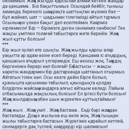
ойлаймын. Жаңа жылды қарсылай алмай кеткен жандар
да қаншама… Біз бақыттымыз. Осындай бейбіт, тыныш
заманда, берекелі шаңырақта шаттықтан жүзіміз бал —
бұл жайнап, шат — шадыман тілегімізді айтып тұрмыз.
Осының өзі үлкен бақыт деп есептеймін. Көңіліміз
кірлемесін! Бір — бірімізге деген сеніміміз сөнбесін! Тек
жақсы үмітпен толағай табыстарға жете берейік. Жаңа
жыл құтты болсын!
***
Бір жыл зулап өте шықты. Жаңа жылды қарсы алар
уақытта әр адам өзіне есеп береді. Қаншама іс атқардық,
қаншасын атқарып үлгермедік. Еш өкініш жоқ. Тәңірдің
бергенінен берері көп болғай! Ең бастысы – жақсы
көретін жандармен бір дастарханда шаттанып отырмыз.
Айтатын тілек көп. Осы кезге дейін бірге болып,
қуанышта қасымнан табылып, қиындықта қолдау
білдірген жайсаң жандарға алғыс айтқым келеді. Лайым
отбасымызда жақсылық болсын! Ел іргесі бүтін болсын!
Жаңа жылдарыңызбен шын жүректен құттықтаймын!
***
Жаңа жыл… Жаңа үміт… Жаңа бастама… Енді бәрі жаңадан
басталады. Доңыз жылына еш өкпе жоқ. Жаңа тышқан
жылы табыстарға бастасын. Жүрегіміз қарайып кетпей,
сенімдерге дақ түспей, көңілдерді кір шалмасын!