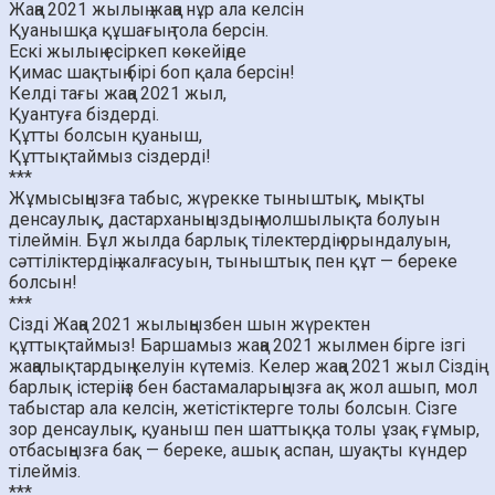
Жаңа 2021 жылың жаңа нұр ала келсін
Қуанышқа құшағың тола берсін.
Ескі жылың есіркеп көкейіңде
Қимас шақтың бірі боп қала берсін!
Келді тағы жаңа 2021 жыл,
Қуантуға біздерді.
Құтты болсын қуаныш,
Құттықтаймыз сіздерді!
***
Жұмысыңызға табыс, жүрекке тыныштық, мықты
денсаулық, дастарханыңыздың молшылықта болуын
тілеймін. Бұл жылда барлық тілектердің орындалуын,
сәттіліктердің жалғасуын, тыныштық пен құт — береке
болсын!
***
Сізді Жаңа 2021 жылыңызбен шын жүректен
құттықтаймыз! Баршамыз жаңа 2021 жылмен бірге ізгі
жаңалықтардың келуін күтеміз. Келер жаңа 2021 жыл Сіздің
барлық істеріңіз бен бастамаларыңызға ақ жол ашып, мол
табыстар ала келсін, жетістіктерге толы болсын. Сізге
зор денсаулық, қуаныш пен шаттыққа толы ұзақ ғұмыр,
отбасыңызға бақ — береке, ашық аспан, шуақты күндер
тілейміз.
***