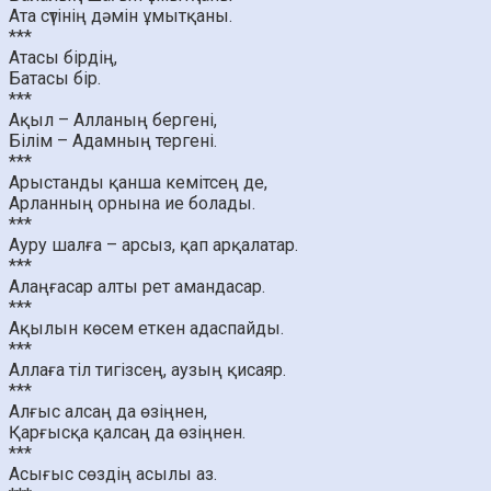
Ата сүтінің дәмін ұмытқаны.
***
Атасы бірдің,
Батасы бір.
***
Ақыл – Алланың бергені,
Білім – Адамның тергені.
***
Арыстанды қанша кемітсең де,
Арланның орнына ие болады.
***
Ауру шалға – арсыз, қап арқалатар.
***
Алаңғасар алты рет амандасар.
***
Ақылын көсем еткен адаспайды.
***
Аллаға тіл тигізсең, аузың қисаяр.
***
Алғыс алсаң да өзіңнен,
Қарғысқа қалсаң да өзіңнен.
***
Асығыс сөздің асылы аз.