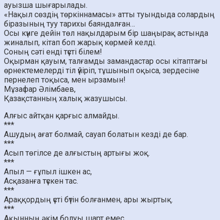
ауызша шығарылады.
«Нақыл сөздің төркіннамасы» атты туындыда солардың
біразының туу тарихы баяндалған…
Осы күнге дейін төл нақылдарым бір шаңырақ астында
жиналып, кітап боп жарық көрмей келді.
Соның сәті енді түсті білем!
Оқырман қауым, талғамды замандастар осы кітаптағы
өрнектемелерді тіл үйіріп, тұшынып оқыса, зердесіне
пернелеп тоқыса, мен ырзамын!
Мұзафар Әлімбаев,
Қазақстанның халық жазушысы.
Алғыс айтқан қарғыс алмайды.
***
Ашудың ағат болмай, сауап болатын кезді де бар.
***
Асып төгілсе де алғыстың артығы жоқ.
***
Апыл — ғұпыл ішкен ас,
Асқазанға түскен тас.
***
Араққордың үсті бүтін болғанмен, ары жыртық.
***
Ақынның әкім болуы шарт емес,