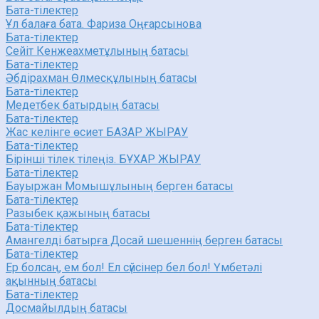
Бата-тілектер
Ұл балаға бата. Фариза Оңғарсынова
Бата-тілектер
Сейіт Кенжеахметұлының батасы
Бата-тілектер
Әбдірахман Өлмесқұлының батасы
Бата-тілектер
Медетбек батырдың батасы
Бата-тілектер
Жас келінге өсиет БАЗАР ЖЫРАУ
Бата-тілектер
Бірінші тілек тілеңіз. БҰХАР ЖЫРАУ
Бата-тілектер
Бауыржан Момышұлының берген батасы
Бата-тілектер
Разыбек қажының батасы
Бата-тілектер
Амангелді батырға Досай шешеннің берген батасы
Бата-тілектер
Ер болсаң, ем бол! Ел сүйсінер бел бол! Үмбетәлі
ақынның батасы
Бата-тілектер
Досмайылдың батасы