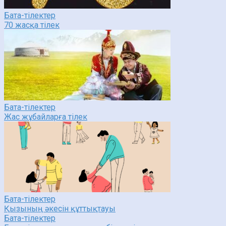
Бата-тілектер
70 жасқа тілек
Бата-тілектер
Жас жұбайларға тілек
Бата-тілектер
Қызының әкесін құттықтауы
Бата-тілектер