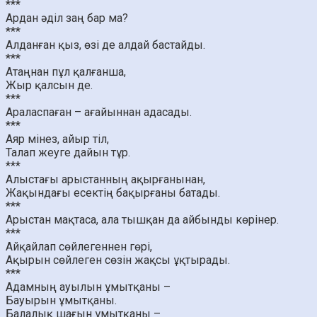
***
Ардан әділ заң бар ма?
***
Алданған қыз, өзі де алдай бастайды.
***
Атаңнан пұл қалғанша,
Жыр қалсын де.
***
Араласпаған – ағайыннан адасады.
***
Аяр мінез, айыр тіл,
Талап жеуге дайын тұр.
***
Алыстағы арыстанның ақырғанынан,
Жақындағы есектің бақырғаны батады.
***
Арыстан мақтаса, ала тышқан да айбынды көрінер.
***
Айқайлап сөйлегеннен гөрі,
Ақырын сөйлеген сөзін жақсы ұқтырады.
***
Адамның ауылын ұмытқаны –
Бауырын ұмытқаны.
Балалық шағын ұмытқаны –