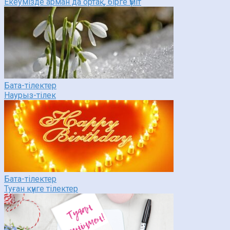
Екеумізде арман да ортақ, бірге үміт
Бата-тілектер
Наурыз-тілек
Бата-тілектер
Туған күнге тілектер