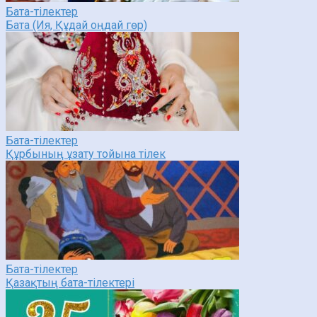
Бата-тілектер
Бата (Ия, Құдай оңдай гөр)
Бата-тілектер
Құрбының ұзату тойына тілек
Бата-тілектер
Қазақтың бата-тілектері