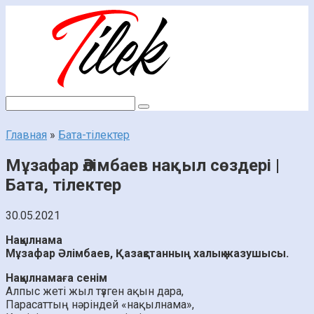
Перейти
к
контенту
Поиск:
Главная
»
Бата-тілектер
Мұзафар Әлімбаев нақыл сөздері |
Бата, тілектер
30.05.2021
Нақылнама
Мұзафар Әлімбаев, Қазақстанның халық жазушысы.
Нақылнамаға сенім
Алпыс жеті жыл түзген ақын дара,
Парасаттың нәріндей «нақылнама»,