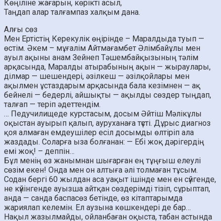
Көңіліне жағарын, көрікті асыл,
Таңдап алар талғампаз халқым дана.
Алғы сөз
Мен Ертістің Керекулік өңірінде – Маралдыда туып —
өстім. Әкем – мұғалім Айтмағамбет Әлімбайұлы мен
ауыл ақыны анам Зейнеп Тәшембайқызының тәлім
арқасында, Маралды атырабының ақын — жыраулары,
ділмар — шешендері, әзілкеш — әзілқойлары мен
ақылмен ұстаздарым арқасында бала кезімнен — ақ
бейнелі — бедерлі, айшықты — ақылды сөздер тыңдап,
талғап — теріп әдеттендім.
… Педучилищеде курстасым, досым Әйтіш Мәлікұлы
оқыстан ауырып қалып, ауруханаға түсті. Дұрыс диагноз
қоя алмаған емдеушілер есіл досымды өлтіріп ала
жаздады. Соларға ыза болғанан: — Ебі жоқ дәрігердің
емі жоқ! – деппін…
Бұл менің өз жанымнан шығарған ең тұңғыш елеулі
сөзім екен! Онда мен он алтыға әлі толмаған тұсым.
Содан бергі 60 жылдан аса уақыт ішінде мен ен сүйгенде,
не күйінгенде ауызша айтқан сөздерімді тізіп, сұрыптап,
анда — санда баспасөз бетінде, өз кітаптарымда
жариялап келемін. Ел аузына көшкендері де бар…
Нақыл жазылмайды, ойланбаған оқыста, табан астында