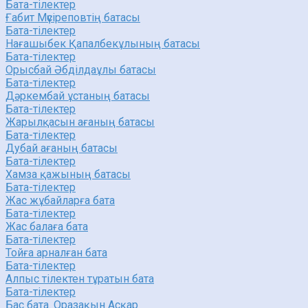
Бата-тілектер
Ғабит Мүсіреповтің батасы
Бата-тілектер
Нағашыбек Қапалбекұлының батасы
Бата-тілектер
Орысбай Әбділдаұлы батасы
Бата-тілектер
Дәркембай ұстаның батасы
Бата-тілектер
Жарылқасын ағаның батасы
Бата-тілектер
Дубай ағаның батасы
Бата-тілектер
Хамза қажының батасы
Бата-тілектер
Жас жұбайларға бата
Бата-тілектер
Жас балаға бата
Бата-тілектер
Тойға арналған бата
Бата-тілектер
Алпыс тілектен тұратын бата
Бата-тілектер
Бас бата. Оразақын Асқар