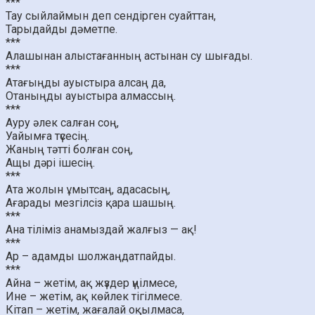
***
Тау сыйлаймын деп сендірген суайттан,
Тарыдайды дәметпе.
***
Алашынан алыстағанның астынан су шығады.
***
Атағыңды ауыстыра алсаң да,
Отаныңды ауыстыра алмассың.
***
Ауру әлек салған соң,
Уайымға түсесің.
Жаның тәтті болған соң,
Ащы дәрі ішесің.
***
Ата жолын ұмытсаң, адасасың,
Ағарады мезгілсіз қара шашың.
***
Ана тіліміз анамыздай жалғыз — ақ!
***
Ар – адамды шолжаңдатпайды.
***
Айна – жетім, ақ жүздер үңілмесе,
Ине – жетім, ақ көйлек тігілмесе.
Кітап – жетім, жағалай оқылмаса,