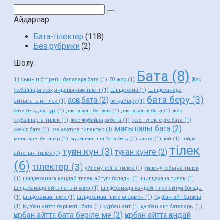
Поиск:
Айдарлар
Бата-тілектер
(118)
Без рубрики
(2)
Шолу
Бата
(8)
11 сынып бітіретін балаларға бата
(1)
70 жас
(1)
Жас
жұбайларға жақындарының тілегі
(1)
Шілдехана
(1)
Шілдеханада
бата беру
(3)
асқа бата
(2)
айтылатын тілек
(1)
ас қайыру
(1)
бата беру дәстүрі
(1)
дастархан батасы
(1)
дастарханға бата
(1)
жас
жубайларга тилек
(1)
жас жұбайларға бата
(1)
жас түлектерге бата
(1)
мағыналы бата
(2)
жеңіл бата
(1)
куз узатуга тилектер
(1)
мағыналы баталар
(1)
мұсылманша бата беру
(1)
сақта
(1)
той
(1)
тойда
тілек
туған күн
(3)
туған күнге
(2)
айтатын тилек
(1)
(6)
тілектер
(3)
уйлену тойга тилек
(1)
уйлену тойына тилек
(1)
шилдеханага кандай тилек айтуга болады
(1)
шилдехана тилек
(1)
шілдеханада айтылатын өлең
(1)
шілдеханада қандай тілек айтуға болады
(1)
шілдеханаға тілек
(1)
шілдеханаға тілек өлеңмен
(1)
Құрбан айт батасы
(1)
Құрбан айтта берілетін бата
(1)
құрбан айт
(1)
құрбан айт баталары
(1)
құрбан айтта бата беріле ме
(2)
құрбан айтта қандай