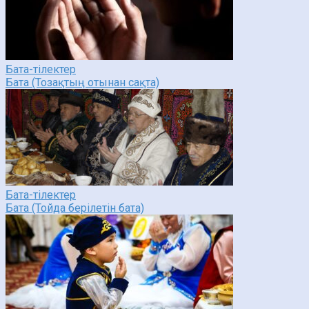
Бата-тілектер
Бата (Тозақтың отынан сақта)
Бата-тілектер
Бата (Тойда берілетін бата)