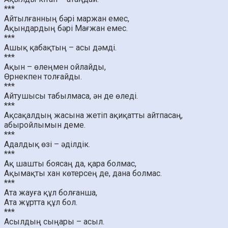
***
Айтылғанның бәрі маржан емес,
Ақындардың бәрі Мағжан емес.
***
Ашық қабақтың – асы дәмді.
***
Ақын – өлеңмен ойлайды,
Өрнекпен толғайды.
***
Айтушысы табылмаса, ән де өледі.
***
Ақсақалдың жасына жетіп ақиқатты айтпасаң,
абыройлымын деме.
***
Адалдық өзі – әділдік.
***
Ақ шашты боясаң да, қара болмас,
Ақымақты хан көтерсең де, дана болмас.
***
Ата жауға құл болғанша,
Ата жұртта құл бол.
***
Асылдың сыңары – асыл.