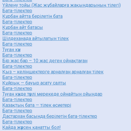
Үйлену тойы (Жас жұбайларға жақындарының тілегі)
Бата-тілектер
Құрбан айтта берілетін бата
Бата-тілектер
Құрбан айт батасы
Бата-тілектер
Шілдеханада айтылатын тілек
Бата-тілектер
Туған күн
Бата-тілектер
Бір жас бар – 10 жас деген ойнақтаған
Бата-тілектер
Қыз – келіншектерге арналған арналған тілек
Бата-тілектер
Құйрық — бауыр асату салты
Бата-тілектер
Туған күнде түрлі мерекеде ойнайтын ойындар
Бата-тілектер
Қазақтың бата — тілек өсиетері
Бата-тілектер
Дастархан басында берілетін бата-тілектер
Бата-тілектер
Қайда жүрсең қанатты бол!