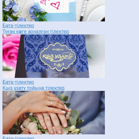
Бата-тілектер
Туған күнге арналған тілектер
Бата-тілектер
Қыз ұзату тойына тілектер
Бата-тілектер