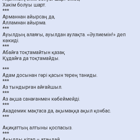
Хәкім болуы шарт.
***
Арманнан айырсаң да,
Алламнан айырма.
***
Ауылдың алаяғы, ауылдан аулақта. «Әулиемін!» деп
көкиді.
***
Абайға тоқтамайтын қазақ
Құдайға да тоқтамайды.
***
Адам досынан гөрі қасын терең таниды.
***
Аз тындырған айғайшыл.
***
Аз ақша санағанмен көбеймейді.
***
Академик мақтаса да, ақымаққа ақыл қонбас.
***
Ақиқаттың алтыны қоспасыз.
***
Ақылды кітап – атаңдай.