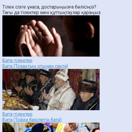
Тілек сізге ұнаса, достарыңызға бөлісіңіз?
Тағы да тілектер мен құттықтаулар қараңыз:
Бата-тілектер
Бата (Тозақтың отынан сақта)
Бата-тілектер
Бата (Тойда берілетін бата)