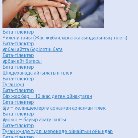
Бата-тілектер
Үйлену тойы (Жас жұбайларға жақындарының тілегі)
Бата-тілектер
Құрбан айтта берілетін бата
Бата-тілектер
Құрбан айт батасы
Бата-тілектер
Шілдеханада айтылатын тілек
Бата-тілектер
Туған күн
Бата-тілектер
Бір жас бар – 10 жас деген ойнақтаған
Бата-тілектер
Қыз – келіншектерге арналған арналған тілек
Бата-тілектер
Құйрық — бауыр асату салты
Бата-тілектер
Туған күнде түрлі мерекеде ойнайтын ойындар
Бата-тілектер