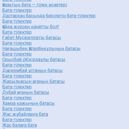
Қазақтың бата — тілек өсиетері
Бата-тілектер
Дастархан басында берілетін бата-тілектер
Бата-тілектер
Қайда жүрсең қанатты бол!
Бата-тілектер
Ғабит Мүсіреповтің батасы
Бата-тілектер
Нағашыбек Қапалбекұлының батасы
Бата-тілектер
Орысбай Әбділдаұлы батасы
Бата-тілектер
Дәркембай ұстаның батасы
Бата-тілектер
Жарылқасын ағаның батасы
Бата-тілектер
Дубай ағаның батасы
Бата-тілектер
Хамза қажының батасы
Бата-тілектер
Жас жұбайларға бата
Бата-тілектер
Жас балаға бата