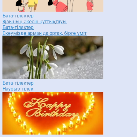
Бата-тілектер
Қызының әкесін құттықтауы
Бата-тілектер
Екеумізде арман да ортақ, бірге үміт
Бата-тілектер
Наурыз-тілек