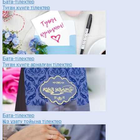
Бата-тілектер
Туған күнге тілектер
Бата-тілектер
Туған күнге арналған тілектер
Бата-тілектер
Қыз ұзату тойына тілектер