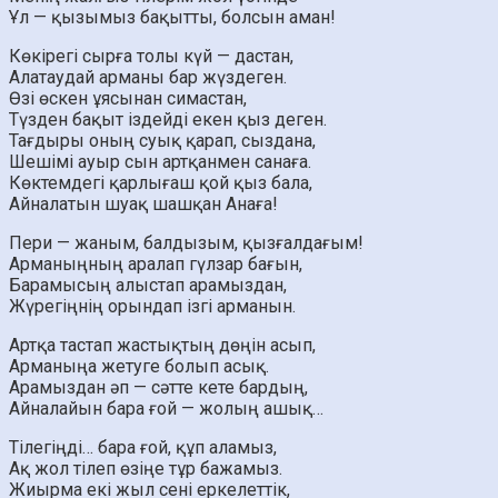
Ұл — қызымыз бақытты, болсын аман!
Көкірегі сырға толы күй — дастан,
Алатаудай арманы бар жүздеген.
Өзі өскен ұясынан симастан,
Түзден бақыт іздейді екен қыз деген.
Тағдыры оның суық қарап, сыздана,
Шешімі ауыр сын артқанмен санаға.
Көктемдегі қарлығаш қой қыз бала,
Айналатын шуақ шашқан Анаға!
Пери — жаным, балдызым, қызғалдағым!
Арманыңның аралап гүлзар бағын,
Барамысың алыстап арамыздан,
Жүрегіңнің орындап ізгі арманын.
Артқа тастап жастықтың дөңін асып,
Арманыңа жетуге болып асық.
Арамыздан әп — сәтте кете бардың,
Айналайын бара ғой — жолың ашық…
Тілегіңді… бара ғой, құп аламыз,
Ақ жол тілеп өзіңе тұр бажамыз.
Жиырма екі жыл сені еркелеттік,