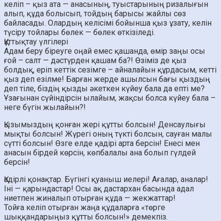
келіп – қыз ата — анасының, туыстарының ризалығын
алып, құда болысып, тойдың барысы жайлы сөз
байласады. Олардың келісімі бойынша қыз ұзату, келін
түсіру тойлары бөлек — бөлек өткізіледі.
Құттықтау үлгілері
Адам беру біреуге оңай емес қашанда, өмір заңы осы
ғой – салт — дәстүрден қашам ба?! Өзіміз де қыз
болдық, еріп кеттік сезімге – айналайын құрдасым, кетті
қыз деп езілме! Барған жерде ашылсын бағы қыздың
деп тіле, біздің қызды әкеткен күйеу бала да епті ме?
Ұзағынан сүйіндірсін ылайым, жақсы болса күйеу бала –
неге бүгін жылайын?!
Қызымыздың қонған жері құтты болсын! Денсаулығы
мықты болсын! Жүрегі оның түкті болсын, сауған малы
сүтті болсын! Өзге елде қадірі арта берсін! Енесі мен
анасын бірдей көрсін, көпбалалы ана болып гүлдей
берсін!
Қадірлі қонақтар. Бүгінгі қуаныш иелері! Ағалар, аналар!
Іні — қарындастар! Осы ақ дастархан басында адал
ниетпен жиналып отырған құда — жекжаттар!
Тойға келіп отырған жаңа құдаларға «төрге
шыққандарыңыз құтты болсын!» демекпіз.