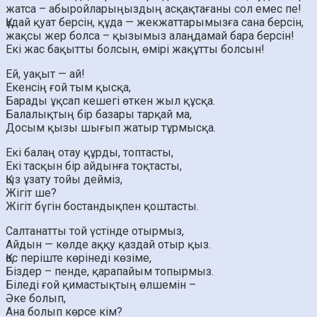
жатса – абыройларыңыздың асқақтағаны сол емес пе!
Құдай қуат берсін, құда — жекжаттарымызға сана берсін,
жақсы жер болса – қызымыз алаңдамай бара берсін!
Екі жас бақытты болсын, өмірі жақұтты болсын!
Ей, уақыт — ай!
Екенсің ғой тым қысқа,
Барады ұқсап кешегі өткен жыл құсқа.
Балалықтың бір базары тарқай ма,
Досым қызы шығып жатыр тұрмысқа.
Екі балаң отау құрды, топтасты,
Екі тасқын бір айдынға тоқтасты,
Қыз ұзату тойы дейміз,
Жігіт ше?
Жігіт бүгін бостандықпен қоштасты.
Салтанатты той үстінде отырмыз,
Айдын — көлде аққу қаздай отыр қыз.
Қос періште көрінеді көзіме,
Біздер – пенде, қарапайым топырмыз.
Біледі ғой қимастықтың өлшемін –
Әке болып,
Ана болып көрсе кім?