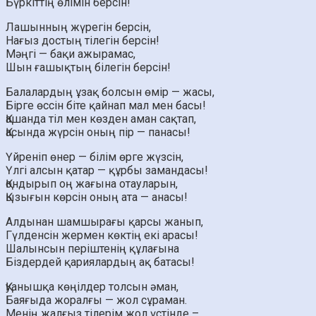
Бүркіттің өлімін берсін!
Лашынның жүрегін берсін,
Нағыз достың тілегін берсін!
Мәңгі — бақи ажырамас,
Шын ғашықтың білегін берсін!
Балалардың ұзақ болсын өмір — жасы,
Бірге өссін біте қайнап мал мен басы!
Қашанда тіл мен көзден аман сақтап,
Қасында жүрсін оның пір — панасы!
Үйреніп өнер — білім өрге жүзсін,
Үлгі алсын қатар — құрбы замандасы!
Қондырып оң жағына отауларын,
Қызығын көрсін оның ата — анасы!
Алдынан шамшырағы қарсы жанып,
Гүлденсін жермен көктің екі арасы!
Шалынсын періштенің құлағына
Біздердей қариялардың ақ батасы!
Қуанышқа көңілдер толсын әман,
Баяғыда жоралғы — жол сұраман.
Менің жалғыз тілерім жол үстінде –