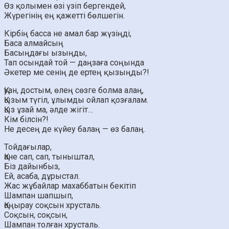
Өз қолымен өзі үзіп бергендей,
Жүрегінің ең қажетті бөлшегін.
Кірбің басса не амал бар жүзіңді,
Баса алмайсың
Басыңдағы ызыңды,
Тап осындай той — даңзаға соңында
Әкетер ме сенің де ертең қызыңды?!
Қуан, достым, өлең сөзге болма алаң,
Қызым түгіл, ұлымды ойлап қозғалам.
Қыз ұзай ма, әлде жігіт…
Кім білсін?!
Не десең де күйеу балаң — өз балаң.
Тойдағылар,
Қане сап, сап, тыныштал,
Біз дайынбыз,
Ей, асаба, дұрыстал.
Жас жұбайлар махаббатын бекітіп
Шампан шапшып,
Қоңырау соқсын хрусталь.
Соқсын, соқсын,
Шампан толған хрусталь.