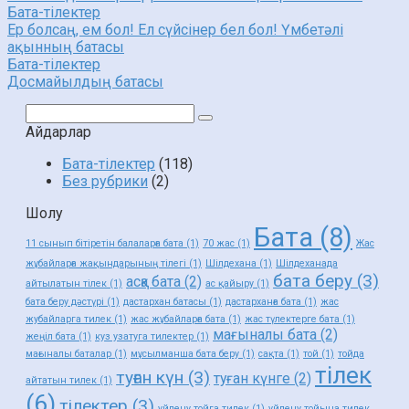
Бата-тілектер
Ер болсаң, ем бол! Ел сүйсінер бел бол! Үмбетәлі
ақынның батасы
Бата-тілектер
Досмайылдың батасы
Поиск:
Айдарлар
Бата-тілектер
(118)
Без рубрики
(2)
Шолу
Бата
(8)
11 сынып бітіретін балаларға бата
(1)
70 жас
(1)
Жас
жұбайларға жақындарының тілегі
(1)
Шілдехана
(1)
Шілдеханада
бата беру
(3)
асқа бата
(2)
айтылатын тілек
(1)
ас қайыру
(1)
бата беру дәстүрі
(1)
дастархан батасы
(1)
дастарханға бата
(1)
жас
жубайларга тилек
(1)
жас жұбайларға бата
(1)
жас түлектерге бата
(1)
мағыналы бата
(2)
жеңіл бата
(1)
куз узатуга тилектер
(1)
мағыналы баталар
(1)
мұсылманша бата беру
(1)
сақта
(1)
той
(1)
тойда
тілек
туған күн
(3)
туған күнге
(2)
айтатын тилек
(1)
(6)
тілектер
(3)
уйлену тойга тилек
(1)
уйлену тойына тилек