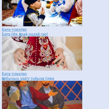
Бата-тілектер
Бата (Ия, Құдай оңдай гөр)
Бата-тілектер
Құрбының ұзату тойына тілек