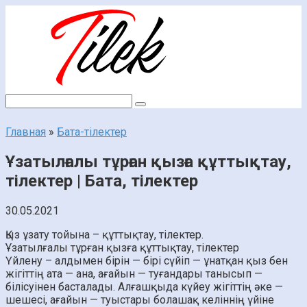
Перейти
к
контенту
Поиск:
Главная
»
Бата-тілектер
Ұзатылғалы тұрған қызға құттықтау,
тілектер | Бата, тілектер
30.05.2021
Қыз ұзату тойына – құттықтау, тілектер.
Ұзатылғалы тұрған қызға құттықтау, тілектер
Үйлену – алдымен бірін — бірі сүйіп — ұнатқан қыз бен
жігіттің ата — ана, ағайын — туғандары танысып —
білісуінен басталады. Алғашқыда күйеу жігіттің әке —
шешесі, ағайын — туыстары болашақ келіннің үйіне