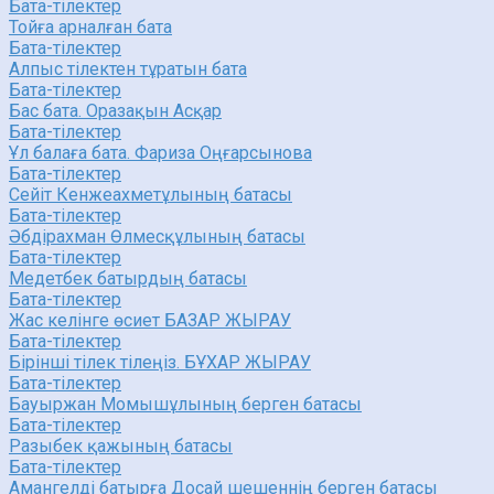
Бата-тілектер
Тойға арналған бата
Бата-тілектер
Алпыс тілектен тұратын бата
Бата-тілектер
Бас бата. Оразақын Асқар
Бата-тілектер
Ұл балаға бата. Фариза Оңғарсынова
Бата-тілектер
Сейіт Кенжеахметұлының батасы
Бата-тілектер
Әбдірахман Өлмесқұлының батасы
Бата-тілектер
Медетбек батырдың батасы
Бата-тілектер
Жас келінге өсиет БАЗАР ЖЫРАУ
Бата-тілектер
Бірінші тілек тілеңіз. БҰХАР ЖЫРАУ
Бата-тілектер
Бауыржан Момышұлының берген батасы
Бата-тілектер
Разыбек қажының батасы
Бата-тілектер
Амангелді батырға Досай шешеннің берген батасы