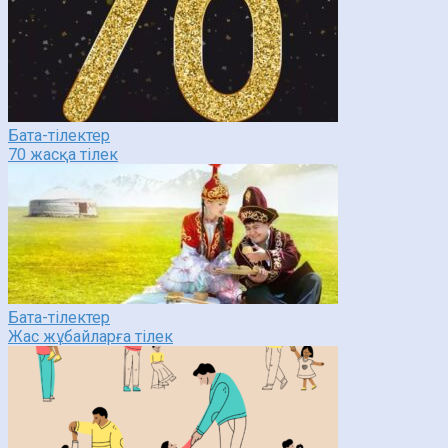
Бата-тілектер
70 жасқа тілек
Бата-тілектер
Жас жұбайларға тілек