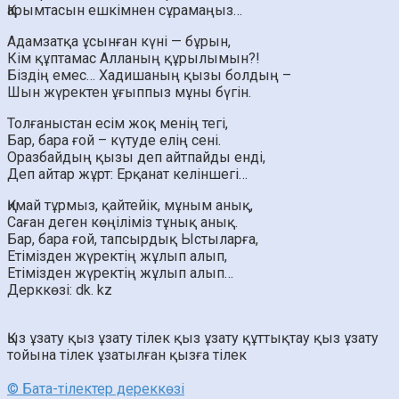
Қарымтасын ешкімнен сұрамаңыз…
Адамзатқа ұсынған күні — бұрын,
Кім құптамас Алланың құрылымын?!
Біздің емес… Хадишаның қызы болдың –
Шын жүректен ұғыппыз мұны бүгін.
Толғаныстан есім жоқ менің тегі,
Бар, бара ғой – күтуде елің сені.
Оразбайдың қызы деп айтпайды енді,
Деп айтар жұрт: Ерқанат келіншегі…
Қимай тұрмыз, қайтейік, мұным анық,
Саған деген көңіліміз тұнық анық.
Бар, бара ғой, тапсырдық Ыстыларға,
Етімізден жүректің жұлып алып,
Етімізден жүректің жұлып алып…
Дерккөзі: dk. kz
Қыз ұзату
қыз ұзату тілек
қыз ұзату құттықтау
қыз ұзату
тойына тілек
ұзатылған қызға тілек
© Бата-тілектер дереккөзі