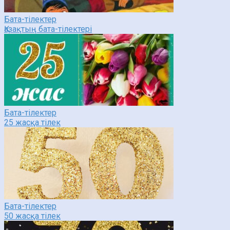
Бата-тілектер
Қазақтың бата-тілектері
Бата-тілектер
25 жасқа тілек
Бата-тілектер
50 жасқа тілек