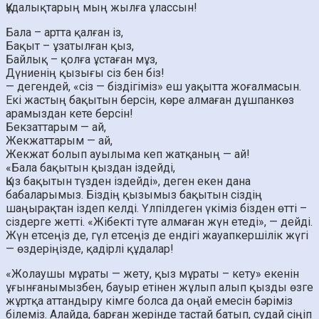
Құдалықтарың мың жылға ұлассын!
Бала – артта қалған із,
Бақыт – ұзатылған қыз,
Байлық – қолға ұстаған мұз,
Дүниенің қызығы сіз бен біз!
— дегендей, «сіз — біздігіміз» еш уақытта жоғалмасын.
Екі жастың бақытын берсін, көре алмаған дұшпанкөз
арамыздан кете берсін!
Бекзаттарым — ай,
Жекжаттарым — ай,
Жекжат болып ауылыма кеп жатқаның — ай!
«Бала бақытын қыздан іздейді,
Қыз бақытын түзден іздейді», деген екен дана
бабаларымыз. Біздің қызымыз бақытын сіздің
шаңырақтан іздеп келді. Үлпілдеген үкіміз бізден өтті –
сіздерге жетті. «Жібекті түте алмаған жүн етеді», — дейді.
Жүн етсеңіз де, гүл етсеңіз де ендігі жауапкершілік жүгі
— өздеріңізде, қадірлі құдалар!
«Жолаушы мұраты — жету, қыз мұраты – кету» екенін
ұғынғанымызбен, бауыр етінен жұлып алып қызды өзге
жұртқа аттандыру кімге болса да оңай емесін бәріміз
білеміз. Алайда, барған жерінде тастай батып, судай сіңіп