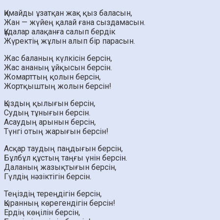
Қимайды ұзатқан жақ қыз баласын,
Жан — жүйең қалай ғана сыздамасын.
Құдалар алақанға салып бердік
Жүректің жұлын алып бір парасын.
Жас баланың күлкісін берсін,
Жас ананың ұйқысын берсін.
Жомарттың қолын берсін,
Жортқыштың жолын берсін!
Қыздың қылығын берсін,
Судың тұнығын берсін.
Асаудың арынын берсін,
Түнгі отың жарығын берсін!
Асқар таудың паңдығын берсін,
Бұлбұл құстың таңғы үнін берсін.
Даланың жазықтығын берсін,
Гүлдің нәзіктігін берсін.
Теңіздің тереңдігін берсін,
Қыранның көрегендігін берсін!
Ердің көңілін берсін,