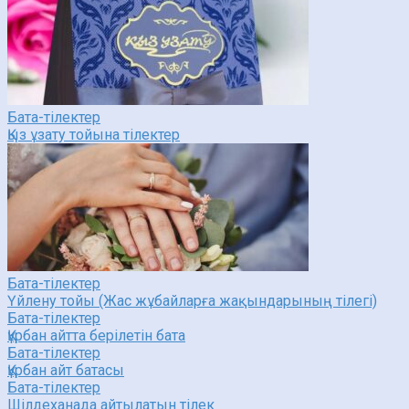
Бата-тілектер
Қыз ұзату тойына тілектер
Бата-тілектер
Үйлену тойы (Жас жұбайларға жақындарының тілегі)
Бата-тілектер
Құрбан айтта берілетін бата
Бата-тілектер
Құрбан айт батасы
Бата-тілектер
Шілдеханада айтылатын тілек