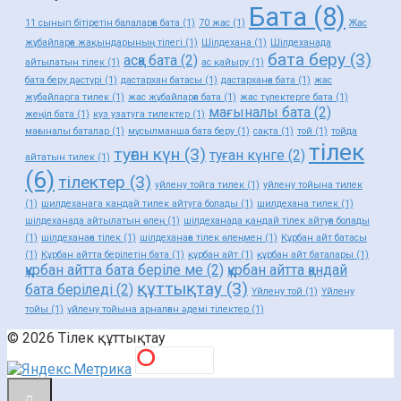
Бата
(8)
11 сынып бітіретін балаларға бата
(1)
70 жас
(1)
Жас
жұбайларға жақындарының тілегі
(1)
Шілдехана
(1)
Шілдеханада
бата беру
(3)
асқа бата
(2)
айтылатын тілек
(1)
ас қайыру
(1)
бата беру дәстүрі
(1)
дастархан батасы
(1)
дастарханға бата
(1)
жас
жубайларга тилек
(1)
жас жұбайларға бата
(1)
жас түлектерге бата
(1)
мағыналы бата
(2)
жеңіл бата
(1)
куз узатуга тилектер
(1)
мағыналы баталар
(1)
мұсылманша бата беру
(1)
сақта
(1)
той
(1)
тойда
тілек
туған күн
(3)
туған күнге
(2)
айтатын тилек
(1)
(6)
тілектер
(3)
уйлену тойга тилек
(1)
уйлену тойына тилек
(1)
шилдеханага кандай тилек айтуга болады
(1)
шилдехана тилек
(1)
шілдеханада айтылатын өлең
(1)
шілдеханада қандай тілек айтуға болады
(1)
шілдеханаға тілек
(1)
шілдеханаға тілек өлеңмен
(1)
Құрбан айт батасы
(1)
Құрбан айтта берілетін бата
(1)
құрбан айт
(1)
құрбан айт баталары
(1)
құрбан айтта бата беріле ме
(2)
құрбан айтта қандай
құттықтау
(3)
бата беріледі
(2)
Үйлену той
(1)
Үйлену
тойы
(1)
үйлену тойына арналған әдемі тілектер
(1)
© 2026 Тілек құттықтау