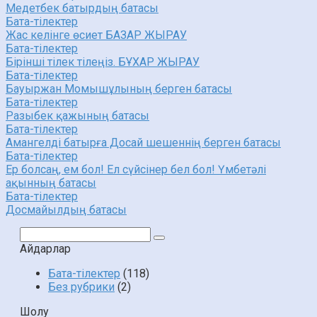
Медетбек батырдың батасы
Бата-тілектер
Жас келінге өсиет БАЗАР ЖЫРАУ
Бата-тілектер
Бірінші тілек тілеңіз. БҰХАР ЖЫРАУ
Бата-тілектер
Бауыржан Момышұлының берген батасы
Бата-тілектер
Разыбек қажының батасы
Бата-тілектер
Амангелді батырға Досай шешеннің берген батасы
Бата-тілектер
Ер болсаң, ем бол! Ел сүйсінер бел бол! Үмбетәлі
ақынның батасы
Бата-тілектер
Досмайылдың батасы
Поиск:
Айдарлар
Бата-тілектер
(118)
Без рубрики
(2)
Шолу