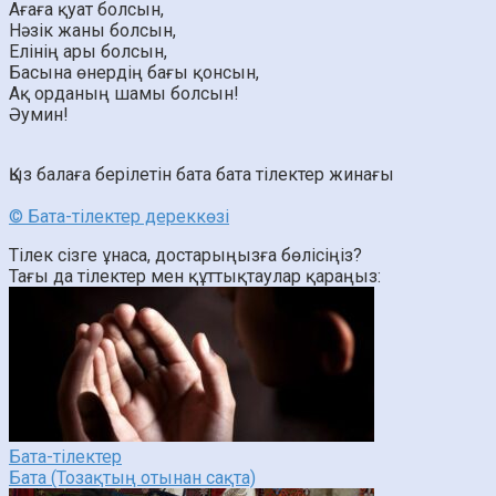
Ағаға қуат болсын,
Нәзік жаны болсын,
Елінің ары болсын,
Басына өнердің бағы қонсын,
Ақ орданың шамы болсын!
Әумин!
Қыз балаға берілетін бата
бата тілектер жинағы
© Бата-тілектер дереккөзі
Тілек сізге ұнаса, достарыңызға бөлісіңіз?
Тағы да тілектер мен құттықтаулар қараңыз:
Бата-тілектер
Бата (Тозақтың отынан сақта)