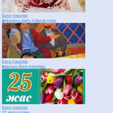
Бата-тілектер
Құрбының ұзату тойына тілек
Бата-тілектер
Қазақтың бата-тілектері
Бата-тілектер
25 жасқа тілек