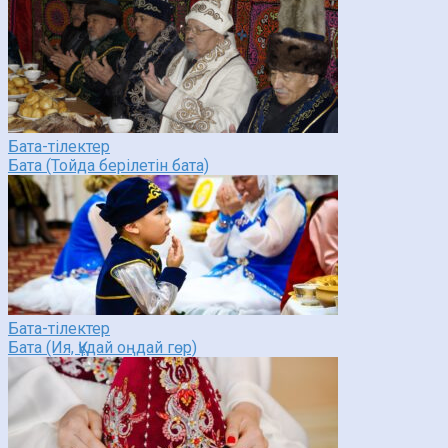
Бата-тілектер
Бата (Тойда берілетін бата)
Бата-тілектер
Бата (Ия, Құдай оңдай гөр)