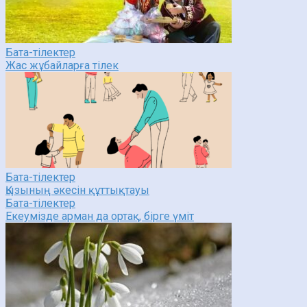
Бата-тілектер
Жас жұбайларға тілек
Бата-тілектер
Қызының әкесін құттықтауы
Бата-тілектер
Екеумізде арман да ортақ, бірге үміт