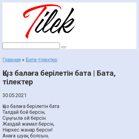
Перейти
к
контенту
Поиск:
Главная
»
Бата-тілектер
Қыз балаға берілетін бата | Бата,
тілектер
30.05.2021
Қыз балаға берілетін бата
Талдай бой берсін,
Сұңғыла ой берсін.
Жаздай жамал берсін,
Нәркес жанар берсін!
Анаға шуақ болсын,