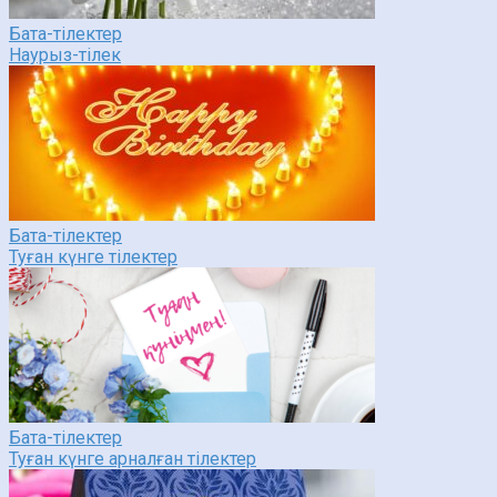
Бата-тілектер
Наурыз-тілек
Бата-тілектер
Туған күнге тілектер
Бата-тілектер
Туған күнге арналған тілектер