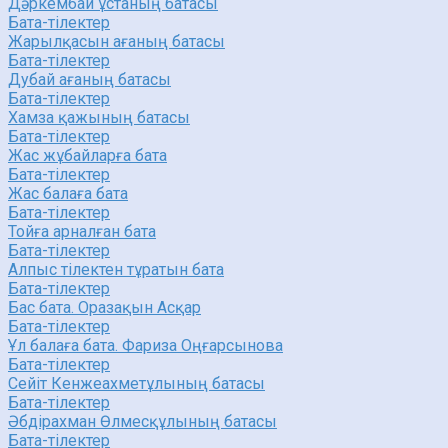
Дәркембай ұстаның батасы
Бата-тілектер
Жарылқасын ағаның батасы
Бата-тілектер
Дубай ағаның батасы
Бата-тілектер
Хамза қажының батасы
Бата-тілектер
Жас жұбайларға бата
Бата-тілектер
Жас балаға бата
Бата-тілектер
Тойға арналған бата
Бата-тілектер
Алпыс тілектен тұратын бата
Бата-тілектер
Бас бата. Оразақын Асқар
Бата-тілектер
Ұл балаға бата. Фариза Оңғарсынова
Бата-тілектер
Сейіт Кенжеахметұлының батасы
Бата-тілектер
Әбдірахман Өлмесқұлының батасы
Бата-тілектер