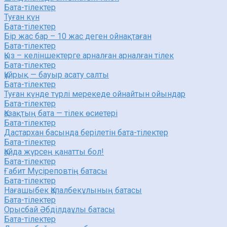
Бата-тілектер
Туған күн
Бата-тілектер
Бір жас бар – 10 жас деген ойнақтаған
Бата-тілектер
Қыз – келіншектерге арналған арналған тілек
Бата-тілектер
Құйрық — бауыр асату салты
Бата-тілектер
Туған күнде түрлі мерекеде ойнайтын ойындар
Бата-тілектер
Қазақтың бата — тілек өсиетері
Бата-тілектер
Дастархан басында берілетін бата-тілектер
Бата-тілектер
Қайда жүрсең қанатты бол!
Бата-тілектер
Ғабит Мүсіреповтің батасы
Бата-тілектер
Нағашыбек Қапалбекұлының батасы
Бата-тілектер
Орысбай Әбділдаұлы батасы
Бата-тілектер