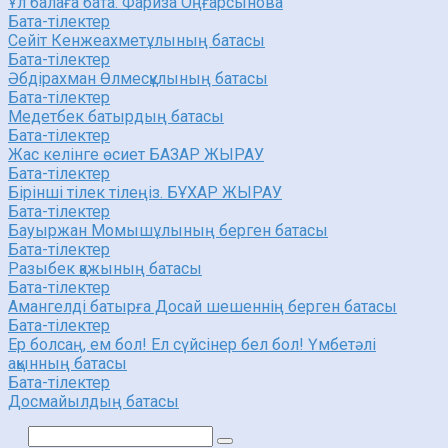
Ұл балаға бата. Фариза Оңғарсынова
Бата-тілектер
Сейіт Кенжеахметұлының батасы
Бата-тілектер
Әбдірахман Өлмесқұлының батасы
Бата-тілектер
Медетбек батырдың батасы
Бата-тілектер
Жас келінге өсиет БАЗАР ЖЫРАУ
Бата-тілектер
Бірінші тілек тілеңіз. БҰХАР ЖЫРАУ
Бата-тілектер
Бауыржан Момышұлының берген батасы
Бата-тілектер
Разыбек қажының батасы
Бата-тілектер
Амангелді батырға Досай шешеннің берген батасы
Бата-тілектер
Ер болсаң, ем бол! Ел сүйсінер бел бол! Үмбетәлі
ақынның батасы
Бата-тілектер
Досмайылдың батасы
Поиск: