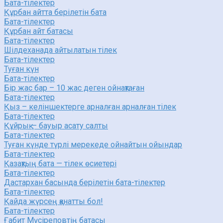
Бата-тілектер
Құрбан айтта берілетін бата
Бата-тілектер
Құрбан айт батасы
Бата-тілектер
Шілдеханада айтылатын тілек
Бата-тілектер
Туған күн
Бата-тілектер
Бір жас бар – 10 жас деген ойнақтаған
Бата-тілектер
Қыз – келіншектерге арналған арналған тілек
Бата-тілектер
Құйрық — бауыр асату салты
Бата-тілектер
Туған күнде түрлі мерекеде ойнайтын ойындар
Бата-тілектер
Қазақтың бата — тілек өсиетері
Бата-тілектер
Дастархан басында берілетін бата-тілектер
Бата-тілектер
Қайда жүрсең қанатты бол!
Бата-тілектер
Ғабит Мүсіреповтің батасы