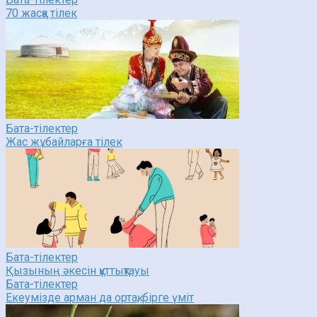
70 жасқа тілек
Бата-тілектер
Жас жұбайларға тілек
Бата-тілектер
Қызының әкесін құттықтауы
Бата-тілектер
Екеумізде арман да ортақ, бірге үміт