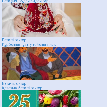
Бата (Ия, Құдай оңдай гөр)
Бата-тілектер
Құрбының ұзату тойына тілек
Бата-тілектер
Қазақтың бата-тілектері