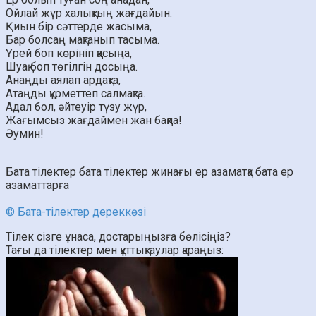
Ойлай жүр халықтың жағдайын.
Қиын бір сәттерде жасыма,
Бар болсаң мақтанып тасыма.
Үрей боп көрініп қасыңа,
Шуақ боп төгілгін досыңа.
Анаңды аялап ардақта,
Атаңды құрметтеп салмақта.
Адал бол, әйтеуір түзу жүр,
Жағымсыз жағдаймен жан бақпа!
Әумин!
Бата тілектер
бата тілектер жинағы
ер азаматқа бата
ер
азаматтарға
© Бата-тілектер дереккөзі
Тілек сізге ұнаса, достарыңызға бөлісіңіз?
Тағы да тілектер мен құттықтаулар қараңыз: