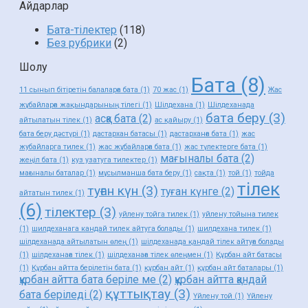
Айдарлар
Бата-тілектер
(118)
Без рубрики
(2)
Шолу
Бата
(8)
11 сынып бітіретін балаларға бата
(1)
70 жас
(1)
Жас
жұбайларға жақындарының тілегі
(1)
Шілдехана
(1)
Шілдеханада
бата беру
(3)
асқа бата
(2)
айтылатын тілек
(1)
ас қайыру
(1)
бата беру дәстүрі
(1)
дастархан батасы
(1)
дастарханға бата
(1)
жас
жубайларга тилек
(1)
жас жұбайларға бата
(1)
жас түлектерге бата
(1)
мағыналы бата
(2)
жеңіл бата
(1)
куз узатуга тилектер
(1)
мағыналы баталар
(1)
мұсылманша бата беру
(1)
сақта
(1)
той
(1)
тойда
тілек
туған күн
(3)
туған күнге
(2)
айтатын тилек
(1)
(6)
тілектер
(3)
уйлену тойга тилек
(1)
уйлену тойына тилек
(1)
шилдеханага кандай тилек айтуга болады
(1)
шилдехана тилек
(1)
шілдеханада айтылатын өлең
(1)
шілдеханада қандай тілек айтуға болады
(1)
шілдеханаға тілек
(1)
шілдеханаға тілек өлеңмен
(1)
Құрбан айт батасы
(1)
Құрбан айтта берілетін бата
(1)
құрбан айт
(1)
құрбан айт баталары
(1)
құрбан айтта бата беріле ме
(2)
құрбан айтта қандай
құттықтау
(3)
бата беріледі
(2)
Үйлену той
(1)
Үйлену