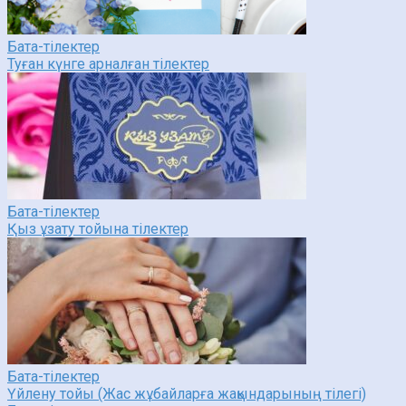
Бата-тілектер
Туған күнге арналған тілектер
Бата-тілектер
Қыз ұзату тойына тілектер
Бата-тілектер
Үйлену тойы (Жас жұбайларға жақындарының тілегі)