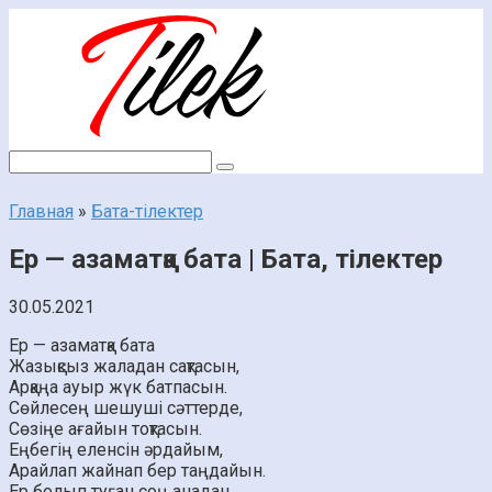
Перейти
к
контенту
Поиск:
Главная
»
Бата-тілектер
Ер — азаматқа бата | Бата, тілектер
30.05.2021
Ер — азаматқа бата
Жазықсыз жаладан сақтасын,
Арқаңа ауыр жүк батпасын.
Сөйлесең шешуші сәттерде,
Сөзіңе ағайын тоқтасын.
Еңбегің еленсін әрдайым,
Арайлап жайнап бер таңдайын.
Ер болып туған соң анадан,