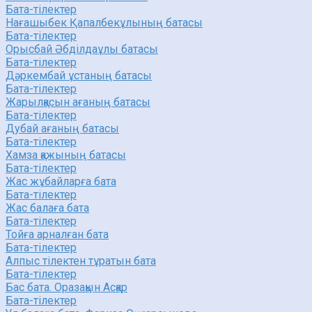
Бата-тілектер
Нағашыбек Қапалбекұлының батасы
Бата-тілектер
Орысбай Әбділдаұлы батасы
Бата-тілектер
Дәркембай ұстаның батасы
Бата-тілектер
Жарылқасын ағаның батасы
Бата-тілектер
Дубай ағаның батасы
Бата-тілектер
Хамза қажының батасы
Бата-тілектер
Жас жұбайларға бата
Бата-тілектер
Жас балаға бата
Бата-тілектер
Тойға арналған бата
Бата-тілектер
Алпыс тілектен тұратын бата
Бата-тілектер
Бас бата. Оразақын Асқар
Бата-тілектер