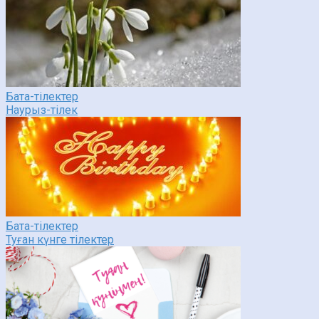
Бата-тілектер
Наурыз-тілек
Бата-тілектер
Туған күнге тілектер