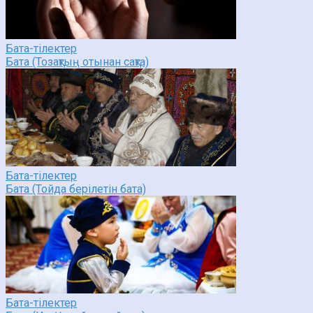
Бата-тілектер
Бата (Тозақтың отынан сақта)
Бата-тілектер
Бата (Тойда берілетін бата)
Бата-тілектер