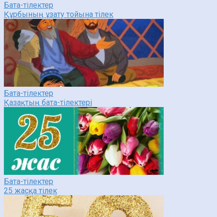
Бата-тілектер
Құрбының ұзату тойына тілек
Бата-тілектер
Қазақтың бата-тілектері
Бата-тілектер
25 жасқа тілек