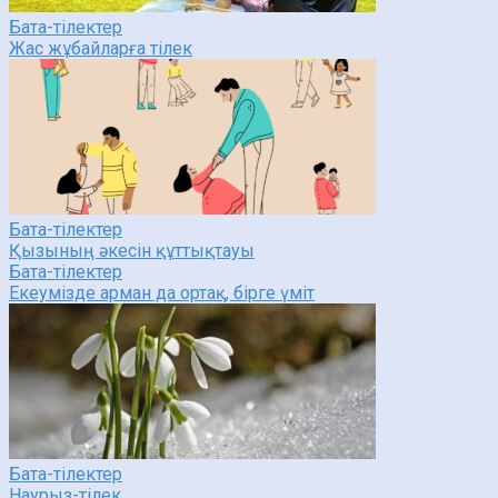
Бата-тілектер
Жас жұбайларға тілек
Бата-тілектер
Қызының әкесін құттықтауы
Бата-тілектер
Екеумізде арман да ортақ, бірге үміт
Бата-тілектер
Наурыз-тілек