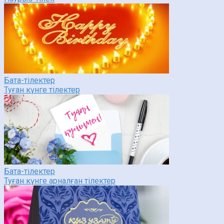
Бата-тілектер
Туған күнге тілектер
Бата-тілектер
Туған күнге арналған тілектер