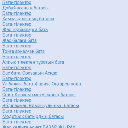
Бата-тілектер
Дубай ағаның батасы
Бата-тілектер
Хамза қажының батасы
Бата-тілектер
Жас жұбайларға бата
Бата-тілектер
Жас балаға бата
Бата-тілектер
Тойға арналған бата
Бата-тілектер
Алпыс тілектен тұратын бата
Бата-тілектер
Бас бата. Оразақын Асқар
Бата-тілектер
Ұл балаға бата. Фариза Оңғарсынова
Бата-тілектер
Сейіт Кенжеахметұлының батасы
Бата-тілектер
Әбдірахман Өлмесқұлының батасы
Бата-тілектер
Медетбек батырдың батасы
Бата-тілектер
Жас келінге өсиет БАЗАР ЖЫРАУ