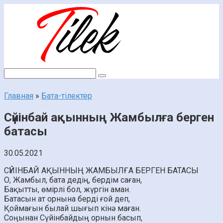
Перейти
к
контенту
Поиск:
Главная
»
Бата-тілектер
Сүйінбай ақынның Жамбылға берген
батасы
30.05.2021
СҮЙІНБАЙ АҚЫННЫҢ ЖАМБЫЛҒА БЕРГЕН БАТАСЫ
О, Жамбыл, бата дедің, бердім саған,
Бақытты, өмірлі бол, жүргін аман.
Батасын ат орнына берді ғой деп,
Қоймағын былай шығып кінә маған.
Соңынан Сүйінбайдың орнын басып,