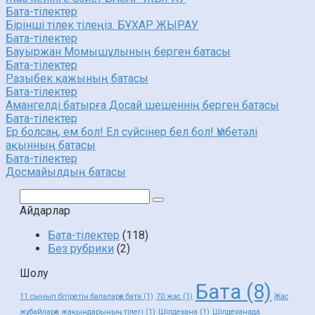
Бата-тілектер
Бірінші тілек тілеңіз. БҰХАР ЖЫРАУ
Бата-тілектер
Бауыржан Момышұлының берген батасы
Бата-тілектер
Разыбек қажының батасы
Бата-тілектер
Амангелді батырға Досай шешеннің берген батасы
Бата-тілектер
Ер болсаң, ем бол! Ел сүйсінер бел бол! Үмбетәлі
ақынның батасы
Бата-тілектер
Досмайылдың батасы
Поиск:
Айдарлар
Бата-тілектер
(118)
Без рубрики
(2)
Шолу
Бата
(8)
11 сынып бітіретін балаларға бата
(1)
70 жас
(1)
Жас
жұбайларға жақындарының тілегі
(1)
Шілдехана
(1)
Шілдеханада