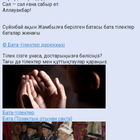
Сәл — сәл ғана сабыр ет.
Аллауакбар!
Сүйінбай ақын
Жамбылға берілген батасы
бата тілектер
баталар жинағы
© Бата-тілектер дереккөзі
Тілек сізге ұнаса, достарыңызға бөлісіңіз?
Тағы да тілектер мен құттықтаулар қараңыз:
Бата-тілектер
Бата (Тозақтың отынан сақта)