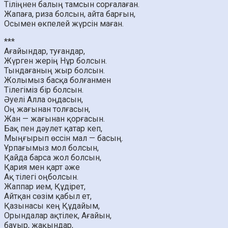
Тіліңнен балың тамсын сорғалаған.
Жапаға, риза болсын, айта барғын,
Осымен өкпелей жүрсін маған.
***
Ағайындар, туғандар,
Жүрген жерің Нұр болсын.
Тындағаның жыр болсын.
Жолымыз басқа болғанмен
Тілегіміз бір болсын.
Әуелі Алла оңдасын,
Оң жағынан толғасын,
Жан — жағынан қорғасын.
Бақ пен дәулет қатар кеп,
Мыңғырып өссін мал — басың.
Ұрпағымыз мол болсын,
Қайда барса жол болсын,
Қария мен қарт әже
Ақ тілегі оңболсын.
Жаппар ием, Құдірет,
Айтқан сөзім қабыл ет,
Қазынасы кең Құдайым,
Орындалар ақтілек, Ағайын,
бауыр, жақындар,