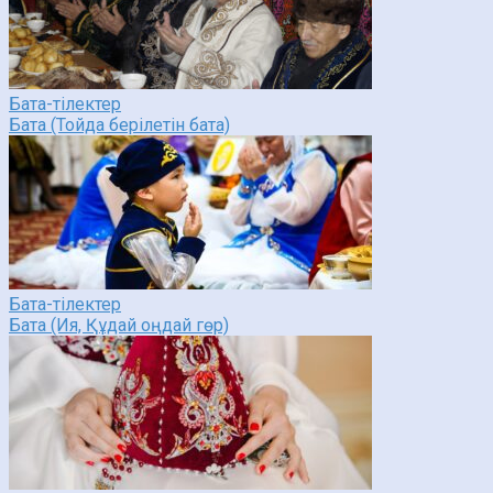
Бата-тілектер
Бата (Тойда берілетін бата)
Бата-тілектер
Бата (Ия, Құдай оңдай гөр)