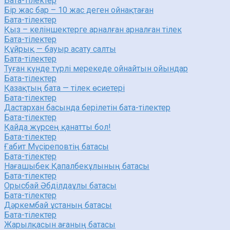
Бата-тілектер
Бір жас бар – 10 жас деген ойнақтаған
Бата-тілектер
Қыз – келіншектерге арналған арналған тілек
Бата-тілектер
Құйрық — бауыр асату салты
Бата-тілектер
Туған күнде түрлі мерекеде ойнайтын ойындар
Бата-тілектер
Қазақтың бата — тілек өсиетері
Бата-тілектер
Дастархан басында берілетін бата-тілектер
Бата-тілектер
Қайда жүрсең қанатты бол!
Бата-тілектер
Ғабит Мүсіреповтің батасы
Бата-тілектер
Нағашыбек Қапалбекұлының батасы
Бата-тілектер
Орысбай Әбділдаұлы батасы
Бата-тілектер
Дәркембай ұстаның батасы
Бата-тілектер
Жарылқасын ағаның батасы