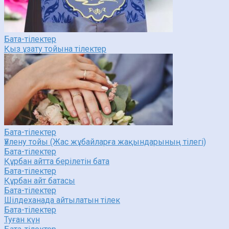
Бата-тілектер
Қыз ұзату тойына тілектер
Бата-тілектер
Үйлену тойы (Жас жұбайларға жақындарының тілегі)
Бата-тілектер
Құрбан айтта берілетін бата
Бата-тілектер
Құрбан айт батасы
Бата-тілектер
Шілдеханада айтылатын тілек
Бата-тілектер
Туған күн