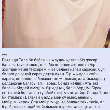
***
Баяғыда Төле би бабамыз жаудан қалған бір жасар
баланы тауып алып, оны бір келініне әкеліпті: «Бір
жылдан кейін тексеремін, өз балаңа қалай қарасаң, бұл
балаға да солай қара» деген екен. Бір жылдан кейін
қараса, келіннің өз баласы топ — томпақ, ал атамыздың
қалдырған баласы ап — арық. Сонда келіні: «Ата, екі
баланы бірдей еміздім. Сүтімді тең бөліп бердім. Бірақ
неге олай болғанын түсінбей отырмын» дейді. Сонда Төле
би атамыз: «Балаға ең алдымен сүт емес, ананың
мейірімі керек. Сен мейіріміңді өз балаңа төккенсің, ал
бұл балаға сондай мейіріммен қарамағансың» деген