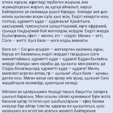
еткен нұрым, жүрегімді тербеген жырым, ана
жұмыртқасын жарып, ақ құсқа айналып, көрші
бәйтерекке ұя салмаққа ұшып барады. Әлемде әке үшін
өзінің қызынан асқан сұлу қыз жоқ. Ендігі кемдігін өзің
толтыр, құрметті құда — құдағиым! Қанаттыға
қақтырмай, тұмсықтыға шоқыттырмай, күнге күйдірмей,
суыққа тоңдырмай бой жеткіздім, өсірдім. Ендігі жерде
Еңлікгүлімнің сүйегі – менікі, еті – сіздікі. Менен — өтті,
Сізге – жетті. Қыз бала — өзге елдің аманаты.
Өзге ел – Сіз үшін асырап — жеткерген көзімнің нұры,
бауыр еті баламның ендігі жердегі тағдырын сізге
аманаттаймын, құрметті құда — құдағи! Бұдан былайғы
жерде обалды мен сауабы да, қызығы мен рахаты да
Сіздің босағаңызда, құрметті құда — құдағи! Менің
мәпелеп өсірген аппақ гүл — қызым! «Қыз бала – қонақ»
деген осы. Маған өзіңе сөз арнау өте ауыр, қызым! Сені
мұңайтқым келмейді, қуантқым келеді.
Өйткені өз қалауыңмен теңіңді тауып, бақытты сапарға
шығып барасың. Мен осыны ойлап қуанамын! Бүгін жота
басына қатар тігілген қос шыбықтарым – күйеу балам
екеуіңе бар айтар тілегім: қараған ел қызығатын, қою
көлеңкесі ел игілігіне асатын жемісті бәйтерекке