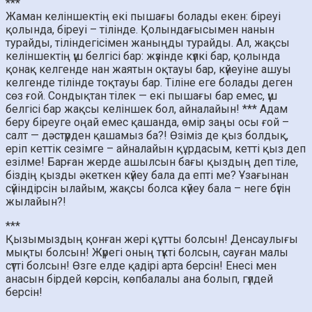
***
Жаман келіншектің екі пышағы болады екен: біреуі
қолында, біреуі – тілінде. Қолындағысымен нанын
турайды, тіліндегісімен жаныңды турайды. Ал, жақсы
келіншектің үш белгісі бар: жүзінде күлкі бар, қолында
қонақ келгенде нан жаятын оқтауы бар, күйеуіне ашуы
келгенде тілінде тоқтауы бар. Тіліне еге болады деген
сөз ғой. Сондықтан тілек — екі пышағы бар емес, үш
белгісі бар жақсы келіншек бол, айналайын! *** Адам
беру біреуге оңай емес қашанда, өмір заңы осы ғой –
салт — дәстүрден қашамыз ба?! Өзіміз де қыз болдық,
еріп кеттік сезімге – айналайын құрдасым, кетті қыз деп
езілме! Барған жерде ашылсын бағы қыздың деп тіле,
біздің қызды әкеткен күйеу бала да епті ме? Ұзағынан
сүйіндірсін ылайым, жақсы болса күйеу бала – неге бүгін
жылайын?!
***
Қызымыздың қонған жері құтты болсын! Денсаулығы
мықты болсын! Жүрегі оның түкті болсын, сауған малы
сүтті болсын! Өзге елде қадірі арта берсін! Енесі мен
анасын бірдей көрсін, көпбалалы ана болып, гүлдей
берсін!