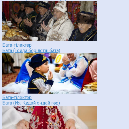
Бата-тілектер
Бата (Тойда берілетін бата)
Бата-тілектер
Бата (Ия, Құдай оңдай гөр)