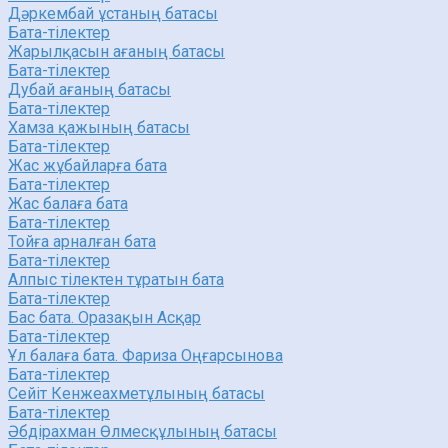
Дәркембай ұстаның батасы
Бата-тілектер
Жарылқасын ағаның батасы
Бата-тілектер
Дубай ағаның батасы
Бата-тілектер
Хамза қажының батасы
Бата-тілектер
Жас жұбайларға бата
Бата-тілектер
Жас балаға бата
Бата-тілектер
Тойға арналған бата
Бата-тілектер
Алпыс тілектен тұратын бата
Бата-тілектер
Бас бата. Оразақын Асқар
Бата-тілектер
Ұл балаға бата. Фариза Оңғарсынова
Бата-тілектер
Сейіт Кенжеахметұлының батасы
Бата-тілектер
Әбдірахман Өлмесқұлының батасы