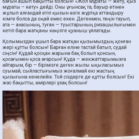
бағын ашып бақытты болсын! «Жол мұраты — жету, қыз
мұраты – кету» дейді. Оны ұғынсақ та, бауыр етінен
жұлып алғандай етіп қызын өзге жұртқа аттандыру
кімге болса да оңай емес екен. Дегенмен, теңін тауып,
ата — анасының, туған — туыстарының ризашылығымен
кетіп бара жатқаны көңілге қуаныш ұялатады.
Қолымыздан ұшып бара жатқан қызымыздың қонған
жері құтты болсын! Барған еліне тастай батып, судай
сіңсін! Құдай қосқан жарына бақ болып қонсын,
қосағымен қоса ағарсын! Құда — жекжаттарымызға
айтарым, бір — бірімізге деген жылы ықыласымыз
суымай, сыйластығымыз жоғалмай екі жастың
қызығына кенелейік. Той сіздерге де құтты болсын! Екі
жас бақытты, өмірлері ұзақ болсын!