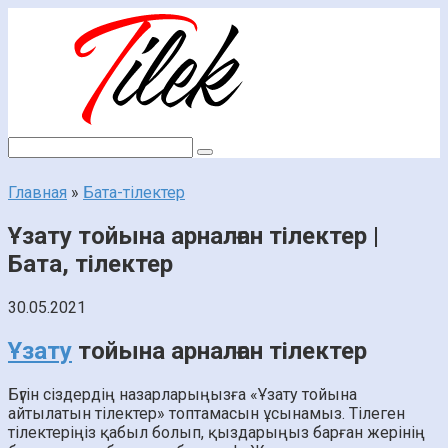
Перейти
к
контенту
Поиск:
Главная
»
Бата-тілектер
Ұзату тойына арналған тілектер |
Бата, тілектер
30.05.2021
Ұзату
тойына арналған тілектер
Бүгін сіздердің назарларыңызға «Ұзату тойына
айтылатын тілектер» топтамасын ұсынамыз. Тілеген
тілектеріңіз қабыл болып, қыздарыңыз барған жерінің