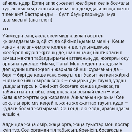
айналыңдар. Ертең аппақ желегі желбіреп келін болғалы
тұрған қызым, саған айтарым: сен де құдағилыққа жетіп,
тілек айт! Бастарыңды — бұлт, бауырларыңды мұз
шалмасын! (ана тілегі)
***
Үйіміздің сәні, әкең екеуіміздің аялап өсірген
қызғалдағымыз, сүйікті де сүйкімді қызым менің! Кеше
ғана «іңгәлап» өмірге келгенің де, тұлымшағың
желбіреп жүгіріп жүргенің де, шашыңа ақ бантик тағып
алғаш мектеп табалдырығын аттағаның да, жоғарғы оқу
орнына түскенде «Мама, Папа! Мен студент атандым!»
деп қуаныштан жүрегің жарыла сүйінші сұрағаның да –
бәрі — бәрі де кеше ғана сияқты еді. Уақыт неткен жүйрік!
Енді міне бүгін өмірлік серік — сыңарыңды тауып, ұядан
ұшқалы тұрсын. Сені жат босағаға қанша қимасақ та
табиғаттың талабы, өмірдің заңы осылай екен — қыз
бала жат жұрттыққа жаралған. Айналайын қызым! Сен
арқылы өрісіміз кеңейіп, жаңа жекжаттар тауып, құда —
құдағи болып жатырмыз. Сен енді екі елдің арасындағы
елшісің.
Алдыңда жаңа өмір, жаңа орта, жаңа туыстар мен достар
күтіп тұр. Сол ортамен тіл табысып, үйренісіп, босағасын