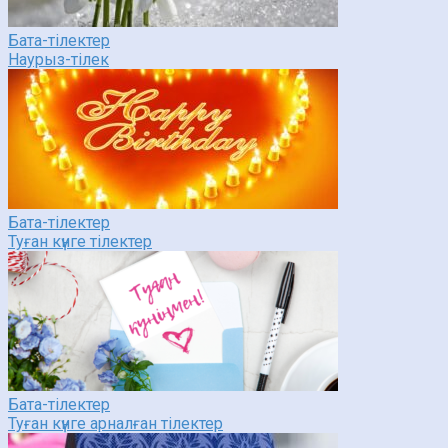
Бата-тілектер
Наурыз-тілек
Бата-тілектер
Туған күнге тілектер
Бата-тілектер
Туған күнге арналған тілектер