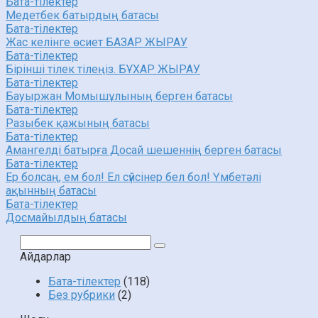
Бата-тілектер
Медетбек батырдың батасы
Бата-тілектер
Жас келінге өсиет БАЗАР ЖЫРАУ
Бата-тілектер
Бірінші тілек тілеңіз. БҰХАР ЖЫРАУ
Бата-тілектер
Бауыржан Момышұлының берген батасы
Бата-тілектер
Разыбек қажының батасы
Бата-тілектер
Амангелді батырға Досай шешеннің берген батасы
Бата-тілектер
Ер болсаң, ем бол! Ел сүйсінер бел бол! Үмбетәлі
ақынның батасы
Бата-тілектер
Досмайылдың батасы
Поиск:
Айдарлар
Бата-тілектер
(118)
Без рубрики
(2)