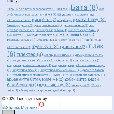
Шолу
Бата
(8)
11 сынып бітіретін балаларға бата
(1)
70 жас
(1)
Жас
жұбайларға жақындарының тілегі
(1)
Шілдехана
(1)
Шілдеханада
бата беру
(3)
асқа бата
(2)
айтылатын тілек
(1)
ас қайыру
(1)
бата беру дәстүрі
(1)
дастархан батасы
(1)
дастарханға бата
(1)
жас
жубайларга тилек
(1)
жас жұбайларға бата
(1)
жас түлектерге бата
(1)
мағыналы бата
(2)
жеңіл бата
(1)
куз узатуга тилектер
(1)
мағыналы баталар
(1)
мұсылманша бата беру
(1)
сақта
(1)
той
(1)
тойда
тілек
туған күн
(3)
туған күнге
(2)
айтатын тилек
(1)
(6)
тілектер
(3)
уйлену тойга тилек
(1)
уйлену тойына тилек
(1)
шилдеханага кандай тилек айтуга болады
(1)
шилдехана тилек
(1)
шілдеханада айтылатын өлең
(1)
шілдеханада қандай тілек айтуға болады
(1)
шілдеханаға тілек
(1)
шілдеханаға тілек өлеңмен
(1)
Құрбан айт батасы
(1)
Құрбан айтта берілетін бата
(1)
құрбан айт
(1)
құрбан айт баталары
(1)
құрбан айтта бата беріле ме
(2)
құрбан айтта қандай
құттықтау
(3)
бата беріледі
(2)
Үйлену той
(1)
Үйлену
тойы
(1)
үйлену тойына арналған әдемі тілектер
(1)
© 2026 Тілек құттықтау