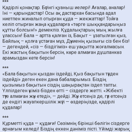
***
Қадірлі қонақтар. Бүгінгі қуаныш иелері! Ағалар, аналар!
Іні — қарындастар! Осы ақ дастархан басында адал
ниетпен жиналып отырған құда — жекжаттар! Тойға
келіп отырған жаңа құдаларға «төрге шыққандарыңыз
құтты болсын!» демекпіз. Құдалықтарың мың жылға
ұлассын! Бала – артта қалған із, Бақыт – ұзатылған қыз,
Байлық – қолға ұстаған мұз, Дүниенің қызығы сіз бен біз!
— дегендей, «сіз — біздігіміз» еш уақытта жоғалмасын.
Екі жастың бақытын берсін, көре алмаған дұшпанкөз
арамыздан кете берсін!
***
«Бала бақытын қыздан іздейді, Қыз бақытын түзден
іздейді» деген екен дана бабаларымыз. Біздің
қызымыз бақытын сіздің шаңырақтан іздеп тапты.
Үлпілдеген үкіміз бізден өтті – сіздерге жетті. «Жібекті
түте алмаған жүн етеді», — дейді. Жүн етсеңіз де, гүл етсеңіз
де ендігі жауапкершілік жүгі — өздеріңізде, қадірлі
құдалар!
***
Құрметті құда — құдағи! Сөзімнің бірінші бөлігін сіздерге
арнағым келеді! Біздің еккен дәніміз пісті. Үйімді жарық