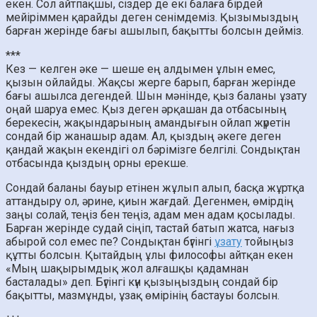
екен. Сол айтпақшы, сіздер де екі балаға бірдей
мейіріммен қарайды деген сенімдеміз. Қызымыздың
барған жерінде бағы ашылып, бақытты болсын дейміз.
***
Кез — келген әке — шеше ең алдымен ұлын емес,
қызын ойлайды. Жақсы жерге барып, барған жерінде
бағы ашылса дегендей. Шын мәнінде, қыз баланы ұзату
оңай шаруа емес. Қыз деген әрқашан да отбасының
берекесін, жақындарының амандығын ойлап жүретін
сондай бір жанашыр адам. Ал, қыздың әкеге деген
қандай жақын екендігі ол бәрімізге белгілі. Сондықтан
отбасында қыздың орны ерекше.
Сондай баланы бауыр етінен жұлып алып, басқа жұртқа
аттандыру ол, әрине, қиын жағдай. Дегенмен, өмірдің
заңы солай, теңіз бен теңіз, адам мен адам қосылады.
Барған жерінде судай сіңіп, тастай батып жатса, нағыз
абырой сол емес пе? Сондықтан бүгінгі
ұзату
тойыңыз
құтты болсын. Қытайдың ұлы философы айтқан екен
«Мың шақырымдық жол алғашқы қадамнан
басталады» деп. Бүгінгі күн қызыңыздың сондай бір
бақытты, мазмұнды, ұзақ өмірінің бастауы болсын.