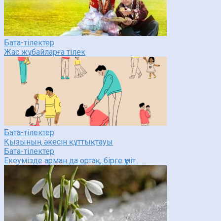
Бата-тілектер
Жас жұбайларға тілек
Бата-тілектер
Қызының әкесін құттықтауы
Бата-тілектер
Екеумізде арман да ортақ, бірге үміт