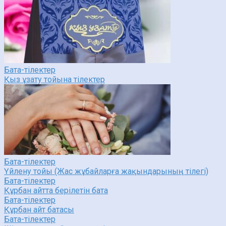
Бата-тілектер
Қыз ұзату тойына тілектер
Бата-тілектер
Үйлену тойы (Жас жұбайларға жақындарының тілегі)
Бата-тілектер
Құрбан айтта берілетін бата
Бата-тілектер
Құрбан айт батасы
Бата-тілектер