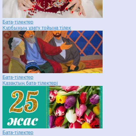
Бата-тілектер
Құрбының ұзату тойына тілек
Бата-тілектер
Қазақтың бата-тілектері
Бата-тілектер