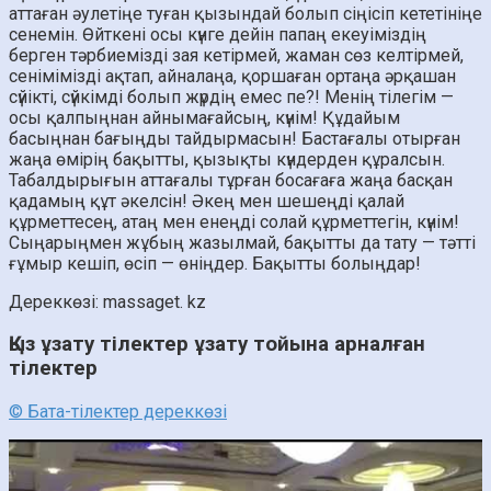
аттаған әулетіңе туған қызындай болып сіңісіп кететініңе
сенемін. Өйткені осы күнге дейін папаң екеуіміздің
берген тәрбиемізді зая кетірмей, жаман сөз келтірмей,
сенімімізді ақтап, айналаңа, қоршаған ортаңа әрқашан
сүйікті, сүйкімді болып жүрдің емес пе?! Менің тілегім —
осы қалпыңнан айнымағайсың, күнім! Құдайым
басыңнан бағыңды тайдырмасын! Бастағалы отырған
жаңа өмірің бақытты, қызықты күндерден құралсын.
Табалдырығын аттағалы тұрған босағаға жаңа басқан
қадамың құт әкелсін! Әкең мен шешеңді қалай
құрметтесең, атаң мен енеңді солай құрметтегін, күнім!
Сыңарыңмен жұбың жазылмай, бақытты да тату — тәтті
ғұмыр кешіп, өсіп — өніңдер. Бақытты болыңдар!
Дереккөзі: massaget. kz
Қыз ұзату тілектер ұзату тойына арналған
тілектер
© Бата-тілектер дереккөзі