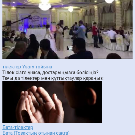
тілектер
Ұзату тойына
Тілек сізге ұнаса, достарыңызға бөлісіңіз?
Тағы да тілектер мен құттықтаулар қараңыз:
Бата-тілектер
Бата (Тозақтың отынан сақта)