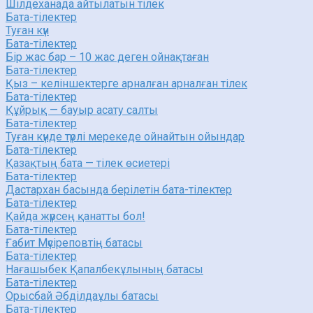
Шілдеханада айтылатын тілек
Бата-тілектер
Туған күн
Бата-тілектер
Бір жас бар – 10 жас деген ойнақтаған
Бата-тілектер
Қыз – келіншектерге арналған арналған тілек
Бата-тілектер
Құйрық — бауыр асату салты
Бата-тілектер
Туған күнде түрлі мерекеде ойнайтын ойындар
Бата-тілектер
Қазақтың бата — тілек өсиетері
Бата-тілектер
Дастархан басында берілетін бата-тілектер
Бата-тілектер
Қайда жүрсең қанатты бол!
Бата-тілектер
Ғабит Мүсіреповтің батасы
Бата-тілектер
Нағашыбек Қапалбекұлының батасы
Бата-тілектер
Орысбай Әбділдаұлы батасы
Бата-тілектер